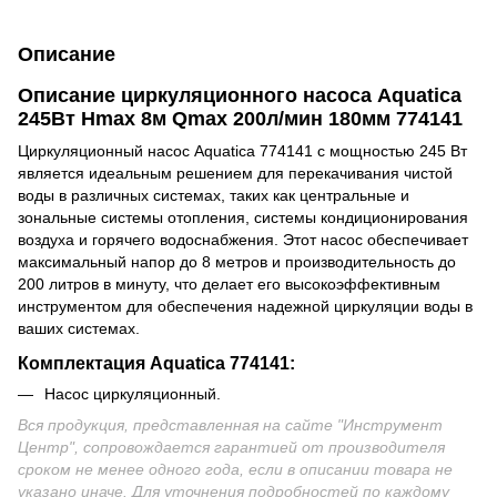
Описание
Описание циркуляционного насоса Aquatica
245Вт Hmax 8м Qmax 200л/мин 180мм 774141
Циркуляционный насос Aquatica 774141 с мощностью 245 Вт
является идеальным решением для перекачивания чистой
воды в различных системах, таких как центральные и
зональные системы отопления, системы кондиционирования
воздуха и горячего водоснабжения. Этот насос обеспечивает
максимальный напор до 8 метров и производительность до
200 литров в минуту, что делает его высокоэффективным
инструментом для обеспечения надежной циркуляции воды в
ваших системах.
Комплектация
Aquatica
774141:
Насос циркуляционный.
Вся продукция, представленная на сайте "Инструмент
Центр", сопровождается гарантией от производителя
сроком не менее одного года, если в описании товара не
указано иначе. Для уточнения подробностей по каждому