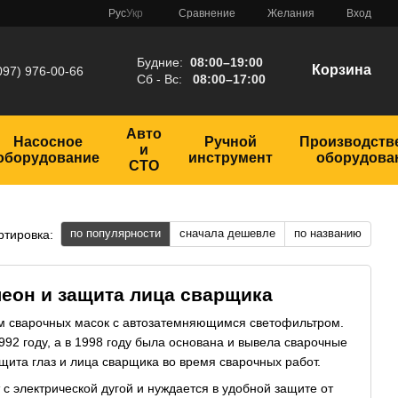
Сравнение
Рус
Укр
Желания
Вход
Будние:
08:00–19:00
Корзина
097) 976-00-66
Сб - Вс:
08:00–17:00
Авто
Насосное
Ручной
Производств
и
оборудование
инструмент
оборудова
СТО
по популярности
сначала дешевле
по названию
ртировка:
леон и защита лица сварщика
вом сварочных масок с автозатемняющимся светофильтром.
92 году, а в 1998 году была основана и вывела сварочные
ита глаз и лица сварщика во время сварочных работ.
т с электрической дугой и нуждается в удобной защите от