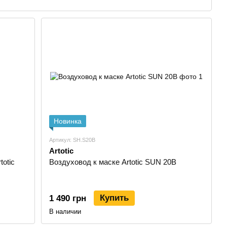
лучения, искр и сварочных брызг. Сварочные маски
арке MMA, полуавтоматической сварке MIG/MAG,
уется надежная защита зрения.
автозатемняющихся фильтров, материалов корпуса,
купателя это означает, что Artotic — не универсальный
ализированный производитель сварочных масок и решений
 масками хамелеон. Это средства индивидуальной защиты,
Новинка
. Такой фильтр затемняется при появлении сварочной дуги
ия сварки. Благодаря этому сварщику не нужно каждый раз
Артикул: SH.S20B
и повторяющихся операциях, прихватках и точной
Artotic
otic
Воздуховод к маске Artotic SUN 20B
основным направлениям:
ца;
Купить
1 490 грн
сварочной дугой;
В наличии