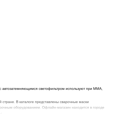
и маска покупается для регулярной работы, комфорт
ие характеристики светофильтра.
струмент Центр»
ть сварочные маски Artotic в Украине для домашней
одственного участка. В каталоге представлены товары для
олнять сварочные работы и удобнее контролировать
нию, типу сварки, характеристикам светофильтра, удобству
о выбирает первую маску хамелеон, заменяет старую защиту
-магазин в городе Обухов. Заказы отправляются по всей
ать с доставкой в Киев, Львов, Днепр, Харьков, Одессу и
ретный тип сварки или уровень нагрузки, менеджеры
ic с автозатемняющимся светофильтром используют при MMA,
ей стране. В каталоге представлены сварочные маски
варочным оборудованием. Офлайн-магазин находится в городе
ы.