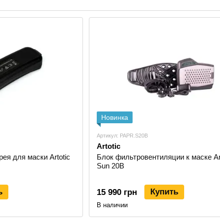
яркого света, ультрафиолетового и инфракрасного из
хамелеон Artotic используют при ручной дуговой св
аргонодуговой сварке TIG и других задачах, где треб
Бренд делает акцент на разработке и производстве 
электронных компонентов и удобного оголовья. Для по
бренд со множеством разных инструментов, а специ
для защиты сварщика.
Что предлагает Artotic
Основной ассортимент Artotic связан со сварочными
Новинка
в которых используется автоматический светофильтр
и возвращается в светлое состояние после завершен
Артикул: PAPR.S20B
поднимать и опускать маску вручную, что удобно пр
Artotic
подготовке детали.
ея для маски Artotic
Блок фильтровентиляции к маске Art
Sun 20B
Ассортимент бренда можно описать по нескольким 
сварочные маски хамелеон для защиты глаз и ли
ь
Купить
15 990 грн
автозатемняющиеся светофильтры для работы со 
В наличии
маски для MMA, MIG/MAG и TIG сварки;