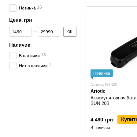
16
Новинка
Цена, грн
От Цена, грн
До Цена, грн
OK
Наличие
15
В наличии
1
Нет в наличии
Новинка
Артикул: 837.620
Artotic
Аккумуляторная батар
SUN 20B
Купит
4 490 грн
В наличии