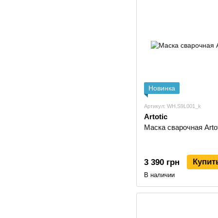
Новинка
Артикул: WH.S9L001_k
Artotic
Маска сварочная Arto
Купит
3 390 грн
В наличии