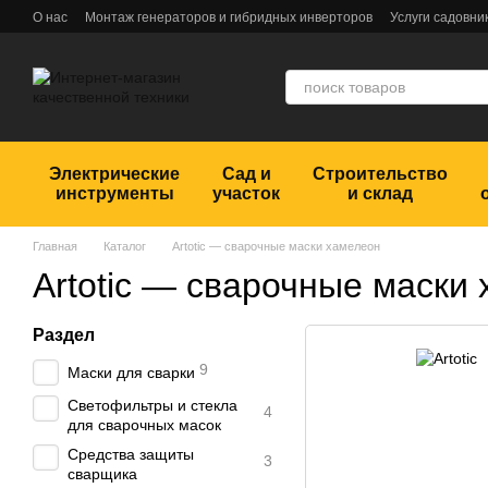
Перейти к основному контенту
О нас
Монтаж генераторов и гибридных инверторов
Услуги садовни
Обмен и возврат
Пользовательское соглашение
Отзывы
Электрические
Сад и
Строительство
инструменты
участок
и склад
Главная
Каталог
Artotic — сварочные маски хамелеон
Artotic — сварочные маски
Раздел
9
Маски для сварки
Светофильтры и стекла
4
для сварочных масок
Средства защиты
3
сварщика