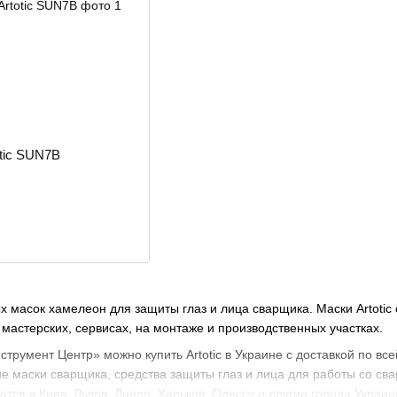
фильтра и возможность замены защитных стекол. Есл
посадки становится не менее важным, чем техническ
Artotic в интернет-магазине «Ин
В интернет-магазине «Инструмент Центр» можно купи
мастерской, сервиса, монтажной бригады или произв
защиты сварщика, которые помогают безопаснее вып
tic SUN7B
процесс сварки.
Покупатели могут подобрать маску Artotic по назначе
посадки и условиям работы. Это удобно для тех, кт
или комплектует рабочее место сварщика.
«Инструмент Центр» работает онлайн и имеет офлайн
Украине, поэтому сварочную маску Artotic можно заказ
другие города. Если нужно подобрать маску под конк
магазина помогут с выбором.
ых масок хамелеон для защиты глаз и лица сварщика. Маски Artot
 мастерских, сервисах, на монтаже и производственных участках.
струмент Центр» можно купить Artotic в Украине с доставкой по вс
е маски сварщика, средства защиты глаз и лица для работы со с
тся в Киев, Львов, Днепр, Харьков, Одессу и другие города Украин