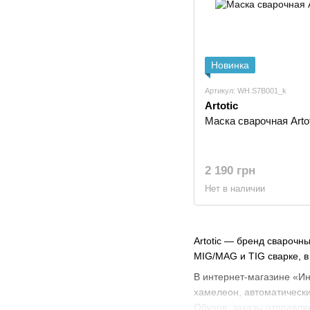
Новинка
Артикул: WH.S7B001_k
Artotic
Маска сварочная Arto
2 190 грн
Нет в наличии
Artotic — бренд сварочн
MIG/MAG и TIG сварке, в
В интернет-магазине «Ин
хамелеон, автоматически
Обухов, заказы отправляю