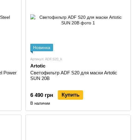
ий и деталей;
изводственном участке;
живает режим шлифования.
ий ток, чувствительность фильтра, диапазон затемнения,
Новинка
 режимов. Для MMA и MIG/MAG сварки обычно важна защита
на корректная работа фильтра на малых токах и стабильное
Артикул: ADF.S20_k
Artotic
el Power
Светофильтр ADF S20 для маски Artotic
SUN 20B
чная маска хамелеон для регулярной или периодической
нужна как начинающему мастеру, так и опытному сварщику.
Купить
6 490 грн
 заборов, рам, инструмента и техники в гараже или
В наличии
ица при MMA, MIG/MAG и TIG сварке.
могательных сварочных работ.
где важна мобильность и удобная защита.