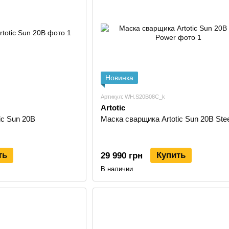
ремонт металлоконструкций, рам, ворот, огражден
работы в гараже, мастерской, сервисе или на про
монтажные и выездные сварочные работы;
подготовительные операции, если маска поддер
При выборе маски важно учитывать тип сварки, рабоч
Новинка
размер смотрового окна и наличие дополнительных
от яркой дуги и брызг. Для TIG сварки особенно важ
Артикул: WH.S20B08C_k
затемнение.
Artotic
ic Sun 20B
Маска сварщика Artotic Sun 20B Ste
Кому подходит Artotic
Artotic подходит покупателям, которым нужна сваро
работы. Это практичная категория защиты, которая 
ть
Купить
29 990 грн
Частным мастерам — для ремонта металла, ворот,
В наличии
домашней мастерской.
Сварщикам — для повседневной защиты глаз и л
Автосервисам — для кузовных, ремонтных и вспо
Монтажным бригадам — для работы на объектах, 