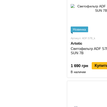
Новинка
Артикул: ADF.S7B_k
Artotic
Светофильтр ADF S7B 
SUN 7B
Купит
1 690 грн
В наличии