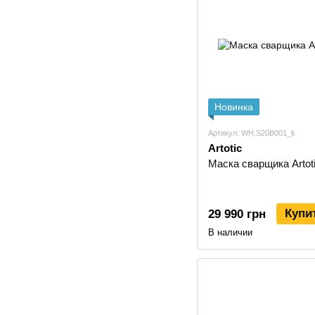
Новинка
Артикул: WH.S20B001_k
Artotic
Маска сварщика Artot
Купи
29 990 грн
В наличии