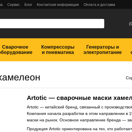
ка
Сервис
Блог
Контактная информация
Оплата и доставка
(
Сварочное
Компрессоры
Генераторы и
оборудование
и пневматика
электропитание
 хамелеон
Со
Artotic — сварочные маски хаме
Artotic — китайский бренд, связанный с производст
Компания начала разработки в этом направлении в 19
маски на рынок. Основное направление бренда — защ
Продукция Artotic ориентирована на тех, кто работае