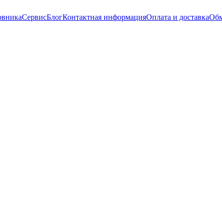
овника
Сервис
Блог
Контактная информация
Оплата и доставка
Обм