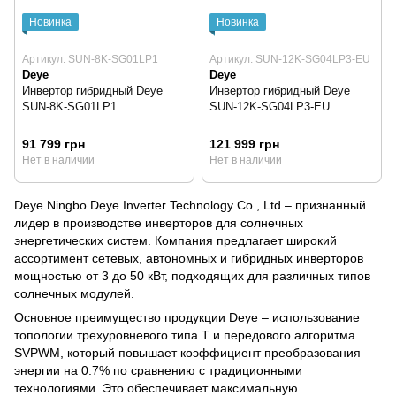
Новинка
Новинка
Артикул: SUN-8K-SG01LP1
Артикул: SUN-12K-SG04LP3-EU
Deye
Deye
Инвертор гибридный Deye
Инвертор гибридный Deye
SUN-8K-SG01LP1
SUN-12K-SG04LP3-EU
91 799 грн
121 999 грн
Нет в наличии
Нет в наличии
Deye Ningbo Deye Inverter Technology Co., Ltd – признанный
лидер в производстве инверторов для солнечных
энергетических систем. Компания предлагает широкий
ассортимент сетевых, автономных и гибридных инверторов
мощностью от 3 до 50 кВт, подходящих для различных типов
солнечных модулей.
Основное преимущество продукции Deye – использование
топологии трехуровневого типа T и передового алгоритма
SVPWM, который повышает коэффициент преобразования
энергии на 0.7% по сравнению с традиционными
технологиями. Это обеспечивает максимальную