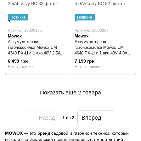
Новинка
Новинка
Артикул: 10000195
Артикул: 10000207
Mowox
Mowox
Аккумуляторная
Аккумуляторная
газонокосилка Mowox EM
газонокосилка Mowox EM
4340 PX-Li с 1 акб 40V 2.5Ah и
4640 PX-Li с 1 акб 40V 4.0Ah и
з/у BC 82
з/у BC 82
6 499 грн
7 199 грн
Нет в наличии
Нет в наличии
Показать еще 2 товара
Назад
Вперед
1
из 2
MOWOX
— это бренд садовой и газонной техники, который
выходит на украинский рынок, опираясь на многолетний