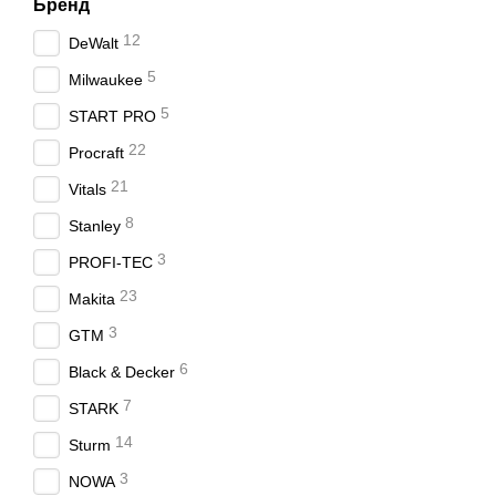
Бренд
Инструмент оснащен 
12
DeWalt
амортизации.
5
Milwaukee
В зависимости от мод
5
Наличие реверса пом
START PRO
22
Правила экспл
Procraft
21
Vitals
Этот инструмент отличае
8
регулярно смазывать
Stanley
соблюдать рабочий р
3
PROFI-TEC
С помощью агрегата этой
23
Makita
При этом вас порадует 
3
GTM
или в другом городе вы 
6
Black & Decker
На товар предоставляетс
7
профилактику инструмен
STARK
14
Sturm
3
NOWA