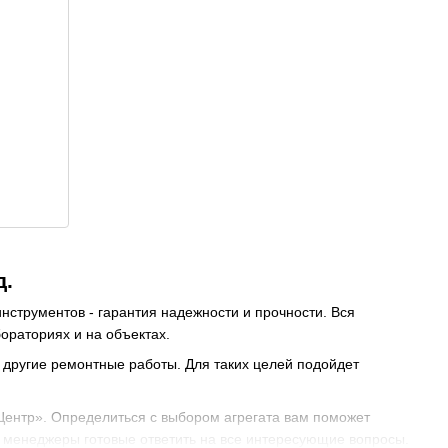
д.
струментов - гарантия надежности и прочности. Вся
ораториях и на объектах.
ь другие ремонтные работы. Для таких целей подойдет
ентр». Определиться с выбором агрегата вам поможет
менеджеры готовые ответить на все интересующие вопросы.