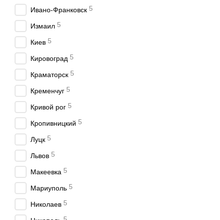
5
Ивано-Франковск
5
Измаил
5
Киев
5
Кировоград
5
Краматорск
5
Кременчуг
5
Кривой рог
5
Кропивницкий
5
Луцк
5
Львов
5
Макеевка
5
Мариуполь
5
Николаев
5