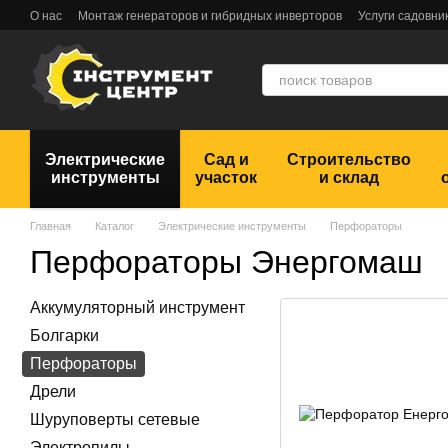
Перейти к основному контенту
О нас
Монтаж генераторов и гибридных инверторов
Услуги садовни
Обмен и возврат
Пользовательское соглашение
Отзывы
Электрические
Сад и
Строительство
инструменты
участок
и склад
Главная
Каталог
Электрические инструменты
Перфораторы
Перфораторы Энергомаш
Аккумуляторный инструмент
Болгарки
Перфораторы
Дрели
Шуруповерты сетевые
Электропилы