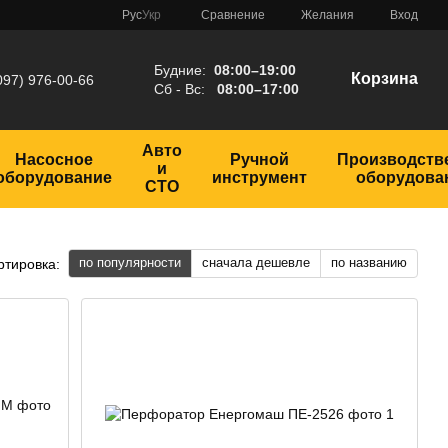
Сравнение
Рус
Укр
Желания
Вход
Будние:
08:00–19:00
Корзина
097) 976-00-66
Сб - Вс:
08:00–17:00
Авто
Насосное
Ручной
Производств
и
оборудование
инструмент
оборудова
СТО
по популярности
сначала дешевле
по названию
ртировка: