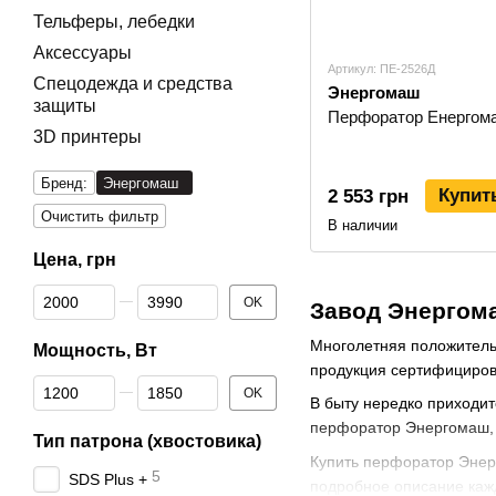
Тельферы, лебедки
Аксессуары
Артикул: ПЕ-2526Д
Спецодежда и средства
Энергомаш
защиты
Перфоратор Енергом
3D принтеры
Бренд:
Энергомаш
Купит
2 553 грн
Очистить фильтр
В наличии
Цена, грн
От Цена, грн
До Цена, грн
OK
Завод Энергом
Многолетняя положительн
Мощность, Вт
продукция сертифицирова
От Мощность, Вт
До Мощность, Вт
OK
В быту нередко приходит
перфоратор Энергомаш,
Тип патрона (хвостовика)
Купить перфоратор Энер
5
SDS Plus +
подробное описание каж