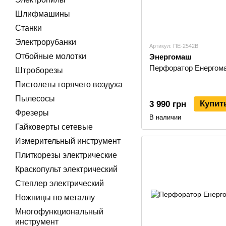
Шлифмашины
Станки
Электрорубанки
Артикул: ПЕ-2542В
Отбойные молотки
Энергомаш
Перфоратор Енергом
Штроборезы
Пистолеты горячего воздуха
Пылесосы
Купит
3 990 грн
Фрезеры
В наличии
Гайковерты сетевые
Измерительный инструмент
Плиткорезы электрические
Краскопульт электрический
Степлер электрический
Ножницы по металлу
Многофункциональный
инструмент