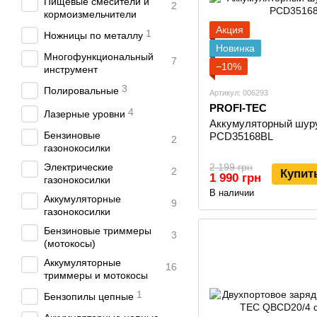
Пищевые смесители и
2
кормоизмельчители
Акция
1
Ножницы по металлу
Новинка
Многофункциональный
7
−10%
инструмент
3
Полировальные
Артикул: 006293
PROFI-TEC
4
Лазерные уровни
Аккумуляторный шур
Бензиновые
PCD35168BL
2
газонокосилки
Электрические
2 199 грн
2
Купит
1 990 грн
газонокосилки
В наличии
Аккумуляторные
9
газонокосилки
Бензиновые триммеры
3
(мотокосы)
Аккумуляторные
16
триммеры и мотокосы
1
Бензопилы цепные