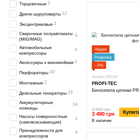
2
Торцовочные
12
Дрели-шуруповерты
2
Эксцентриковые
Сварочные полуавтоматы
5
(MIG/MAG)
Автомобильные
Акция
6
компрессоры
Новинка
1
Аксессуары к минимойкам
−3%
10
Перфораторы
Артикул: 002108
2
Монтажные
PROFI-TEC
Бензопила цепная PR
15
Дизельные генераторы
Аккумуляторные
14
ножницы
3 590 грн
Купит
3 490 грн
Насосы поверхностные
1
В наличии
(самовсасывающие)
Принадлежности для
4
компрессоров