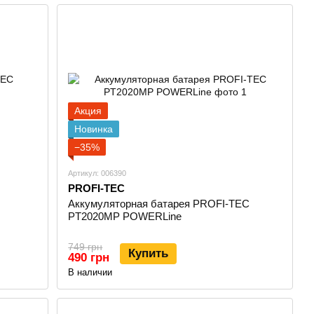
я. Все аккумуляторные устройства бренда работают на
raCore
, что делает технику универсальной и снижает
осадку типа Makita
, аналогичную платформам Procraft и
аккумуляторов, удобство совместимости и гибкость при
Акция
Новинка
−35%
Артикул: 006390
PROFI-TEC
ашины;
Аккумуляторная батарея PROFI-TEC
PT2020MP POWERLine
верторы напряжения, сварочные аппараты;
749 грн
Купить
490 грн
В наличии
 защитой от перегрева, перегрузки и короткого замыкания.