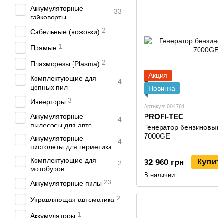
Аккумуляторные
33
гайковерты
2
Сабельные (ножовки)
1
Прямые
2
Плазморезы (Plasma)
Акция
Комплектующие для
4
цепных пил
Новинка
3
Инверторы
Артикул: 004764
Аккумуляторные
PROFI-TEC
4
пылесосы для авто
Генератор бензиновы
7000GE
Аккумуляторные
4
пистолеты для герметика
Комплектующие для
Купи
32 960 грн
2
мотобуров
В наличии
23
Аккумуляторные пилы
2
Управляющая автоматика
1
Аккумуляторы