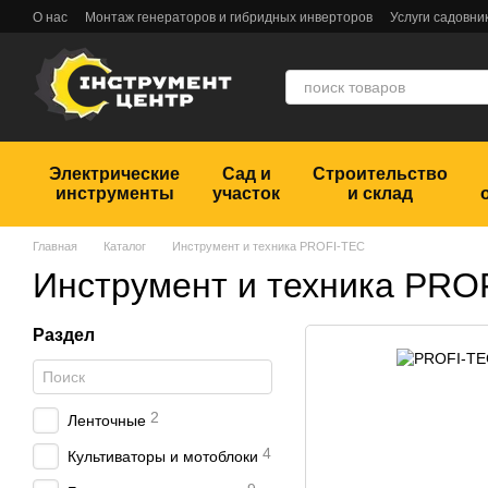
Перейти к основному контенту
О нас
Монтаж генераторов и гибридных инверторов
Услуги садовни
Обмен и возврат
Пользовательское соглашение
Отзывы
Электрические
Сад и
Строительство
инструменты
участок
и склад
Главная
Каталог
Инструмент и техника PROFI-TEC
Инструмент и техника PRO
Раздел
2
Ленточные
4
Культиваторы и мотоблоки