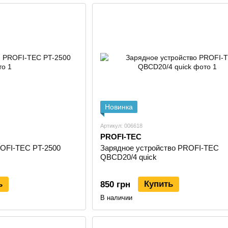
1. Аккумуляторный инструмент PROFI-TEC
Это крупнейшая и наиболее востребованная категори
единой
20-вольтовой платформе POWERLine и Ult
затраты пользователя на дополнительные батареи.
Важно: вся 20-вольтовая линейка PROFI-TEC имеет
п
Zegor. Для пользователей это означает доступность 
расширении набора инструментов.
В ассортимент входят:
Новинка
дрели-шуруповерты, ударные дрели, гайковерты;
Артикул: 006618
сабельные, дисковые, цепные пилы, лобзики;
PROFI-TEC
угловые шлифмашины и эксцентриковые шлифм
OFI-TEC PT-2500
Зарядное устройство PROFI-TEC
QBCD20/4 quick
перфораторы, гвоздезабиватели;
профессиональные аксессуары: компрессоры, ин
ь
Купить
850 грн
аккумуляторы, зарядные устройства, адаптеры.
В наличии
Все инструменты оснащены безопасной электроникой,
2. Электроинструмент (сетевой)