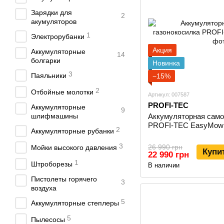
Зарядки для
2
акумуляторов
1
Электрорубанки
Акция
Аккумуляторные
14
болгарки
Новинка
3
Паяльники
−15%
2
Отбойные молотки
Артикул: 007587
PROFI-TEC
Аккумуляторные
9
шлифмашины
Аккумуляторная само
PROFI-TEC EasyMow 
2
Аккумуляторные рубанки
3
26 990 грн
Мойки высокого давления
Купи
22 990 грн
1
Штроборезы
В наличии
Пистолеты горячего
3
воздуха
5
Аккумуляторные степлеры
5
Пылесосы