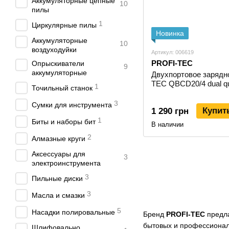
Аккумуляторные цепные
10
пилы
1
Циркулярные пилы
Новинка
Аккумуляторные
10
воздуходуйки
Артикул: 006619
PROFI-TEC
Опрыскиватели
9
аккумуляторные
Двухпортовое зарядн
TEC QBCD20/4 dual q
1
Точильный станок
3
Сумки для инструмента
Купит
1 290 грн
1
Биты и наборы бит
В наличии
2
Алмазные круги
Аксессуары для
3
электроинструмента
3
Пильные диски
3
Масла и смазки
5
Насадки полировальные
Бренд
PROFI-TEC
предла
бытовых и профессиональ
Шлифовально