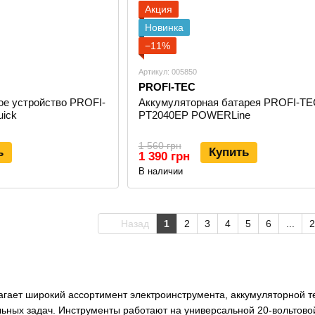
Акция
Новинка
−11%
Артикул: 005850
PROFI-TEC
ое устройство PROFI-
Аккумуляторная батарея PROFI-TE
uick
PT2040EP POWERLine
1 560 грн
ь
Купить
1 390 грн
В наличии
Назад
1
2
3
4
5
6
...
2
гает широкий ассортимент электроинструмента, аккумуляторной те
ных задач. Инструменты работают на универсальной 20-вольтовой