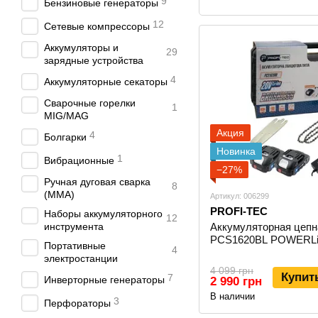
9
Бензиновые генераторы
12
Сетевые компрессоры
Аккумуляторы и
29
зарядные устройства
4
Аккумуляторные секаторы
Сварочные горелки
1
MIG/MAG
Акция
4
Болгарки
Новинка
1
Вибрационные
−27%
Ручная дуговая сварка
8
(MMA)
Артикул: 006299
PROFI-TEC
Наборы аккумуляторного
12
инструмента
Аккумуляторная цеп
PCS1620BL POWERLi
Портативные
4
электростанции
4 099 грн
Купит
7
Инверторные генераторы
2 990 грн
В наличии
3
Перфораторы