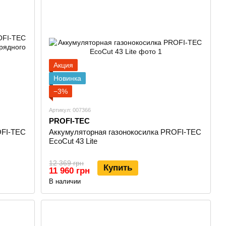
струментов, ориентированных на интенсивную работу:
Акция
Новинка
−3%
 увеличенным ресурсом и усиленной защитой обмоток.
Артикул: 007366
PROFI-TEC
OFI-TEC
Аккумуляторная газонокосилка PROFI-TEC
ого оборудования:
EcoCut 43 Lite
12 369 грн
Купить
11 960 грн
В наличии