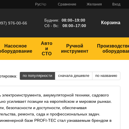
Сравнение
Рус
Укр
Желания
Вход
Будние:
08:00–19:00
Корзина
097) 976-00-66
Сб - Вс:
08:00–17:00
Авто
Насосное
Ручной
Производств
и
оборудование
инструмент
оборудова
СТО
по популярности
сначала дешевле
по названию
ртировка:
электроинструмента, аккумуляторной техники, садового
ьно усиливает позиции на европейском и мировом рынках.
ти, безопасности и доступности, обеспечивая
ельства, ремонта, сада и профессиональных задач.
 инженерной базе PROFI-TEC стал узнаваемым брендом в