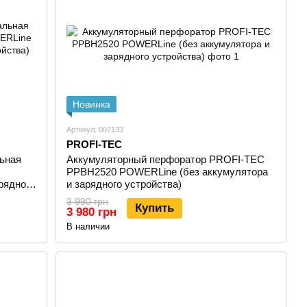
стерские, столярные цеха и строительные организации.
а за участком:
сы;
;
Новинка
Артикул: 007133
PROFI-TEC
ьная
Аккумуляторный перфоратор PROFI-TEC
PPBH2520 POWERLine (без аккумулятора
ень вибрации, эргономичные рукоятки и экономичные
рядного
и зарядного устройства)
3 990 грн
Купить
3 980 грн
В наличии
ергоснабжения:
ы;