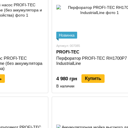
Генераторы отличаются устойчивой работой, качест
напряжения.
6. Измерительный инструмент и аксессуар
PROFI-TEC выпускает:
Новинка
лазерные уровни;
измерители расстояния;
Артикул: 007085
PROFI-TEC
расходники — диски, цепи, полотна;
ос PROFI-TEC
Перфоратор PROFI-TEC RH1700P7
наборы аксессуаров, сумки и кейсы.
e (без аккумулятора
IndustrialLine
ва)
Преимущества бренда PROFI-TE
ь
Купить
4 980 грн
Современное производство в Турции и Китае
В наличии
Универсальная 20-вольтовая платформа с пос
Широкий ассортимент — от ручного инструмента 
Сертификация и соответствие международным ст
Акцент на безопасности, экологичности и долгове
Поддержка и дистрибуция в более чем 20 странах