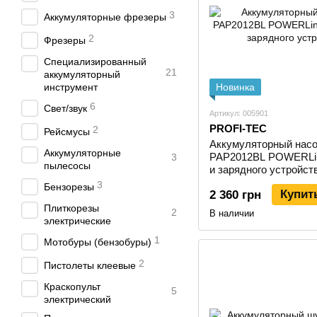
3
Аккумуляторные фрезеры
2
Фрезеры
Специализированный
21
аккумуляторный
инструмент
Новинка
6
Свет/звук
Артикул: 005901
PROFI-TEC
2
Рейсмусы
Аккумуляторный нас
Аккумуляторные
PAP2012BL POWERLin
3
пылесосы
и зарядного устройст
3
Бензорезы
Купит
2 360 грн
Плиткорезы
2
В наличии
электрические
1
Мотобуры (бензобуры)
2
Пистолеты клеевые
Краскопульт
5
электрический