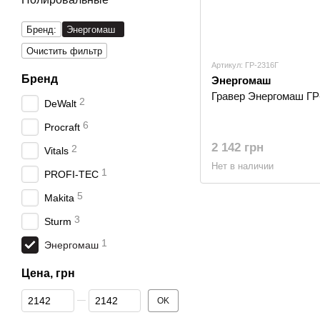
Бренд:
Энергомаш
Очистить фильтр
Артикул: ГР-2316Г
Бренд
Энергомаш
Гравер Энергомаш ГР
2
DeWalt
6
Procraft
2 142 грн
2
Vitals
Нет в наличии
1
PROFI-TEC
5
Makita
3
Sturm
1
Энергомаш
Цена, грн
От Цена, грн
До Цена, грн
OK