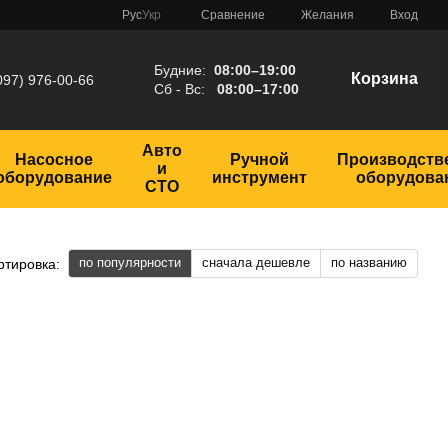
Сравнение
Рус
Укр
Желания
Вход
Будние:
08:00–19:00
Корзина
097) 976-00-66
Сб - Вс:
08:00–17:00
Авто
Насосное
Ручной
Производств
и
оборудование
инструмент
оборудова
СТО
по популярности
сначала дешевле
по названию
ртировка: