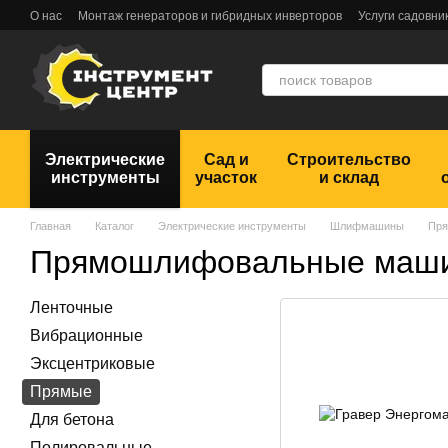
Перейти к основному контенту
О нас
Монтаж генераторов и гибридных инверторов
Услуги садовни
Обмен и возврат
Пользовательское соглашение
Отзывы
Электрические
Сад и
Строительство
инструменты
участок
и склад
Главная
Каталог
Электрические инструменты
Шлифмашины
Пр
Прямошлифовальные маш
Ленточные
Вибрационные
Эксцентриковые
Прямые
Для бетона
Полировальные