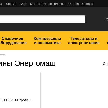
ка
Сервис
Блог
Контактная информация
Оплата и доставка
(
Сварочное
Компрессоры
Генераторы и
оборудование
и пневматика
электропитание
ямые
ины Энергомаш
Со