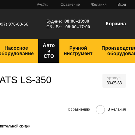
Сравнение
Рус
Укр
Желания
Вход
Будние:
08:00–19:00
Корзина
097) 976-00-66
Сб - Вс:
08:00–17:00
Авто
Насосное
Ручной
Производств
и
оборудование
инструмент
оборудова
СТО
DATS LS-350
Артикул
30-05-63
К сравнению
В желания
пительной скидки