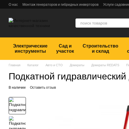
Перейти к основному контенту
О нас
Монтаж генераторов и гибридных инверторов
Услуги садовни
Обмен и возврат
Пользовательское соглашение
Отзывы
Электрические
Сад и
Строительство
инструменты
участок
и склад
Главная
Каталог
Авто и СТО
Домкраты
Домкраты REDATS
П
Подкатной гидравлический
В наличии
Оставить отзыв