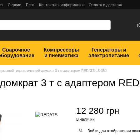
ка
Сервис
Блог
Контактная информация
Оплата и доставка
(
Сварочное
Компрессоры
Генераторы и
оборудование
и пневматика
электропитание
одкатной гидравлический домкрат 3 т с адаптером REDATS LS-350
 домкрат 3 т с адаптером RE
12 280 грн
В наличии
Войти
для отображения нако
%