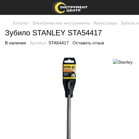
Каталог
Электрические инструменты
Аксессуары
Зубила и
Зубило STANLEY STA54417
В наличии
Артикул:
STA54417
Оставить отзыв