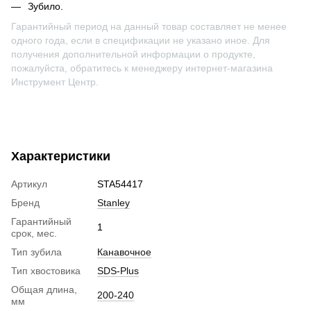
Зубило.
Гарантийный период на данный товар составляет не менее
одного года, если в спецификации не указано иное. Для
получения дополнительной информации о продукте,
пожалуйста, обратитесь к менеджеру интернет-магазина
Инструмент Центр.
Характеристики
Артикул
STA54417
Бренд
Stanley
Гарантийный
1
срок, мес.
Тип зубила
Канавочное
Тип хвостовика
SDS-Plus
Общая длина,
200-240
мм