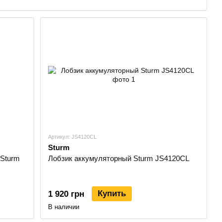
ает и обслуживает электро/бензиновый и ручной
дели с участием деловых партнеров.
своим партнерам. Обеспечивает каналы сбыта лучшей в
стрым пополнением запасов в розничных магазинах.
 сотрудников и деловых партнеров является главным
Артикул: JS4120CL
Sturm
 Sturm
Лобзик аккумуляторный Sturm JS4120CL
анных мировых производителей (Walbro, Oregon, NSK,
ла позволили добиться наилучших показателей качества.
 уровень контроля и обработки каждой новой партии
Купить
1 920 грн
еет соответствующие декларации соответствия
В наличии