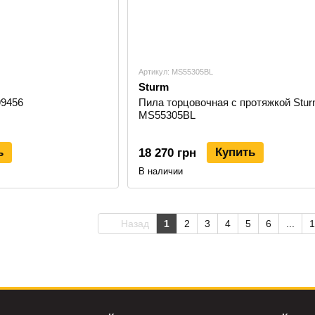
Артикул: MS55305BL
Sturm
99456
Пила торцовочная с протяжкой Stu
MS55305BL
ь
Купить
18 270 грн
В наличии
Назад
1
2
3
4
5
6
...
1