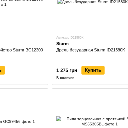
Артикул: ID21580K
Sturm
ойство Sturm BC12300
Дрель безударная Sturm ID21580K
ь
Купить
1 275 грн
В наличии