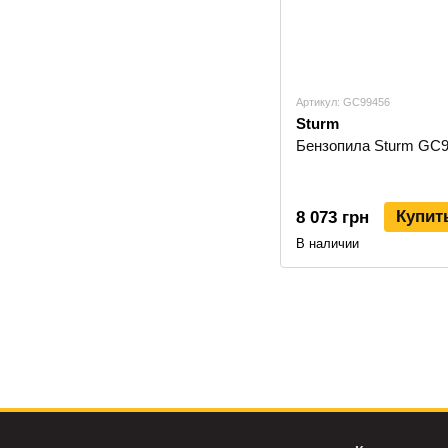
Артикул: GC99456
Sturm
Бензопила Sturm GC
Купит
8 073 грн
В наличии