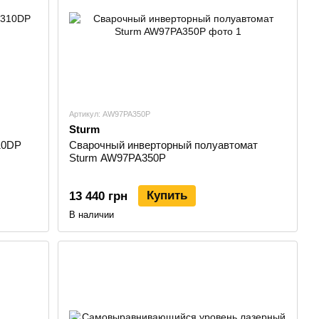
Артикул: AW97PA350P
Sturm
10DP
Сварочный инверторный полуавтомат
Sturm AW97PA350P
Купить
13 440 грн
В наличии