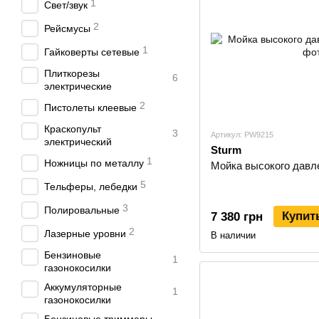
1
Свет/звук
2
Рейсмусы
1
Гайковерты сетевые
Плиткорезы
6
электрические
2
Пистолеты клеевые
Краскопульт
3
Артикул: PW9215
электрический
Sturm
1
Ножницы по металлу
Мойка высокого давл
5
Тельферы, лебедки
3
Полировальные
Купит
7 380 грн
2
Лазерные уровни
В наличии
Бензиновые
1
газонокосилки
Аккумуляторные
1
газонокосилки