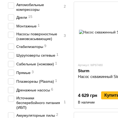
Автомобильные
2
компрессоры
15
Дрели
1
Монтажные
Насосы поверхностные
3
(самовсасывающие)
9
Стабилизаторы
1
Шуруповерты сетевые
1
Сабельные (ножовки)
Артикул: WP97480
Sturm
3
Прямые
Насос скважинный S
1
Плазморезы (Plasma)
6
Дренажные насосы
Купит
4 629 грн
Источники
1
В наличии
бесперебойного питания
(ИБП)
2
Аккумуляторные пилы