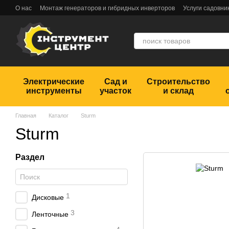
Перейти к основному контенту
О нас
Монтаж генераторов и гибридных инверторов
Услуги садовни
Обмен и возврат
Пользовательское соглашение
Отзывы
Электрические
Сад и
Строительство
инструменты
участок
и склад
Главная
Каталог
Sturm
Sturm
Раздел
1
Дисковые
3
Ленточные