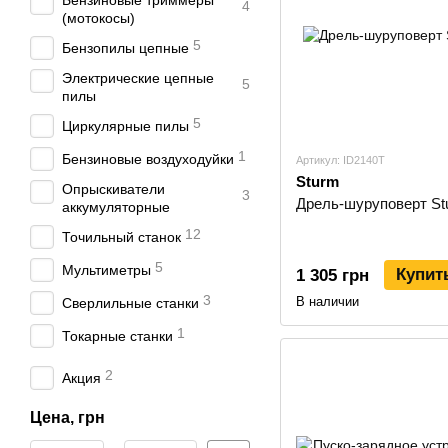
Бензиновые триммеры
4
(мотокосы)
5
Бензопилы цепные
Электрические цепные
5
пилы
5
Циркулярные пилы
1
Бензиновые воздуходуйки
Артикул: ID2140T
Sturm
Опрыскиватели
3
Дрель-шуруповерт St
аккумуляторные
12
Точильный станок
5
Мультиметры
Купит
1 305 грн
3
В наличии
Сверлильные станки
1
Токарные станки
2
Акция
Цена, грн