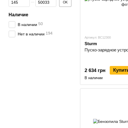
От Цена, грн
До Цена, грн
OK
Наличие
50
В наличии
194
Нет в наличии
Артикул: BC12300
Sturm
Пуско-зарядное устр
Купит
2 634 грн
В наличии