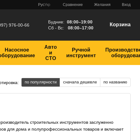
Сравнение
Рус
Укр
Желания
Вход
Будние:
08:00–19:00
Корзина
097) 976-00-66
Сб - Вс:
08:00–17:00
Авто
Насосное
Ручной
Производств
и
оборудование
инструмент
оборудова
СТО
по популярности
сначала дешевле
по названию
ртировка:
производитель строительных инструментов заслуженно
ров для дома и полупрофессиональных товаров и включает