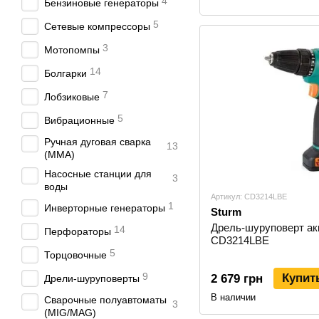
4
Бензиновые генераторы
5
Сетевые компрессоры
3
Мотопомпы
14
Болгарки
7
Лобзиковые
5
Вибрационные
Ручная дуговая сварка
13
(MMA)
Насосные станции для
3
воды
Артикул: CD3214LBE
1
Инверторные генераторы
Sturm
Дрель-шуруповерт ак
14
Перфораторы
CD3214LBE
5
Торцовочные
9
Купит
2 679 грн
Дрели-шуруповерты
В наличии
Сварочные полуавтоматы
3
(MIG/MAG)