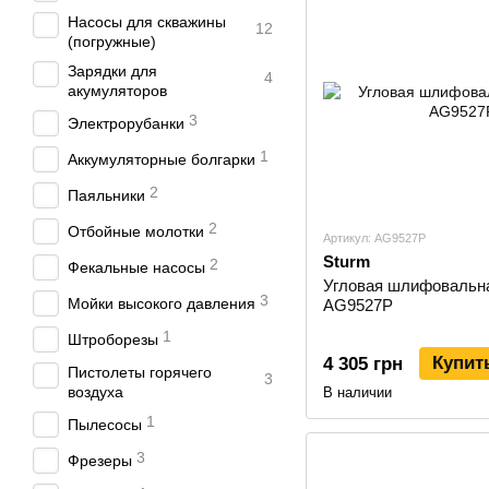
Насосы для скважины
12
(погружные)
Зарядки для
4
акумуляторов
3
Электрорубанки
1
Аккумуляторные болгарки
2
Паяльники
2
Отбойные молотки
Артикул: AG9527P
Sturm
2
Фекальные насосы
Угловая шлифовальн
3
Мойки высокого давления
AG9527P
1
Штроборезы
Купит
4 305 грн
Пистолеты горячего
3
воздуха
В наличии
1
Пылесосы
3
Фрезеры