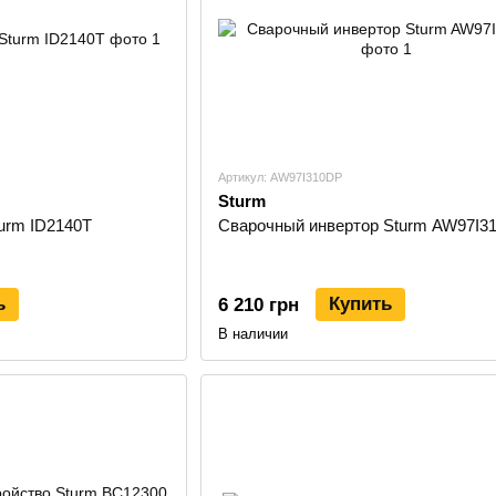
Артикул: AW97I310DP
Sturm
urm ID2140T
Сварочный инвертор Sturm AW97I3
ь
Купить
6 210 грн
В наличии