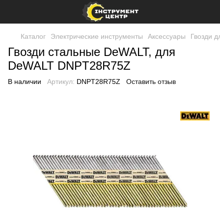
Каталог
Электрические инструменты
Аксессуары
Гвозди д
Гвозди стальные DeWALT, для
DeWALT DNPT28R75Z
В наличии
Артикул:
DNPT28R75Z
Оставить отзыв