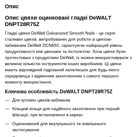
Опис
Опис цвяхи оцинковані гладкі DeWALT
DNPT28R75Z
Гладкі цвяхи DeWalt Galvanized Smooth Nails - це серія
сталевих цвяхів, випробуваних для роботи зі цвяхом-
забивачем DeWalt DCN692, гарантуючи найкращий рівень
продуктивності між цвяхами та пістолетом. Хоча цвяхи були
протестовані з продуктами DeWalt, їх можна використовувати з
великою кількістю інструментів інших виробників. Ці цвяхи
мають відповідний підрізаний капелюшок для будь-якого
середовища з відмінним захопленням з самого першого
моменту використання.
Ключова особливість DeWALT DNPT28R75Z
Для кутових цвяхів-забивачів
Кільцеві кільця для надійного захоплення при першій
фіксації, при встановленні в каркас
Оцинкований для внутрішнього та зовнішнього
застосування