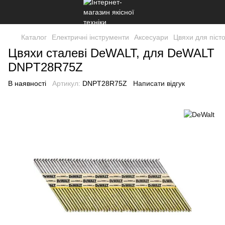
Каталог
Електричні інструменти
Аксесуари
Цвяхи для піст
Цвяхи сталеві DeWALT, для DeWALT
DNPT28R75Z
В наявності
Артикул:
DNPT28R75Z
Написати відгук