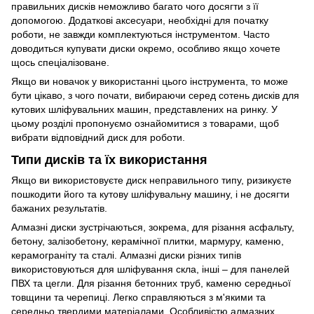
правильних дисків неможливо багато чого досягти з її
допомогою. Додаткові аксесуари, необхідні для початку
роботи, не завжди комплектуються інструментом. Часто
доводиться купувати диски окремо, особливо якщо хочете
щось спеціалізоване.
Якщо ви новачок у використанні цього інструмента, то може
бути цікаво, з чого почати, вибираючи серед сотень дисків для
кутових шліфувальних машин, представлених на ринку. У
цьому розділі пропонуємо ознайомитися з товарами, щоб
вибрати відповідний диск для роботи.
Типи дисків та їх використання
Якщо ви використовуєте диск неправильного типу, ризикуєте
пошкодити його та кутову шліфувальну машину, і не досягти
бажаних результатів.
Алмазні диски зустрічаються, зокрема, для різання асфальту,
бетону, залізобетону, керамічної плитки, мармуру, каменю,
керамограніту та сталі. Алмазні диски різних типів
використовуються для шліфування скла, інші – для панелей
ПВХ та цегли. Для різання бетонних труб, каменю середньої
товщини та черепиці. Легко справляються з м'якими та
середньо твердими матеріалами. Особливістю алмазних