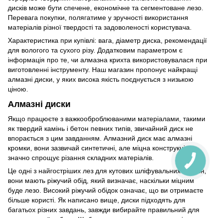
дисків може бути спечене, економічне та сегментоване лезо.
Перевага покупки, полягатиме у зручності використання
матеріалів різної твердості та задоволеності користувача.
Характеристика при купівлі: вага, діаметр диска, рекомендації
для вологого та сухого різу. Додатковим параметром є
інформація про те, чи алмазна крихта використовувалася при
виготовленні інструменту. Наш магазин пропонує найкращі
алмазні диски, у яких висока якість поєднується з низькою
ціною.
Алмазні диски
Якщо працюєте з важкооброблюваними матеріалами, такими
як твердий камінь і бетон певних типів, звичайний диск не
впорається з цим завданням. Алмазний диск має алмазні
кромки, вони зазвичай синтетичні, але міцна конструкція
значно спрощує різання складних матеріалів.
Це одні з найгостріших лез для кутових шліфувальних машин,
вони мають ріжучий обід, який визначає, наскільки міцним
буде лезо. Високий ріжучий обідок означає, що ви отримаєте
більше користі. Як написано вище, диски підходять для
багатьох різних завдань, завжди вибирайте правильний для