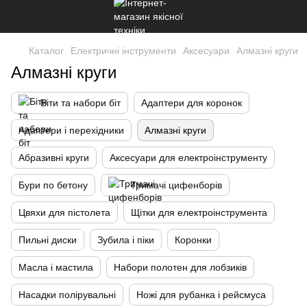
Каталог
Електричні інструменти
Аксесуари
Алмазні круги
Алмазні круги
Біти та набори біт
Адаптери для коронок
Адаптери і перехідники
Алмазні круги
Абразивні круги
Аксесуари для електроінструменту
Бури по бетону
Тримачі цифенборів
Цвяхи для пістолета
Щітки для електроінструмента
Пильні диски
Зубила і піки
Коронки
Масла і мастила
Набори полотен для лобзиків
Насадки полірувальні
Ножі для рубанка і рейсмуса