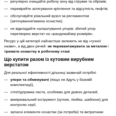
регулярно очищайте робочу зону від стружки та обрізків;
перевіряйте затягування кріплення та відсутність люфтів;
обслуговуйте різальний вузол за регламентом
(заточування/заміна оснастки);
не відкладайте налаштування упорів: збитий упор
перетворює верстат на «рандомайзер розмірів».
Ресурс у цій категорії найчастіше залежить не від «гучної
назви», а від двох речей:
не перевантажувати за металом
і
тримати оснастку в робочому стані
.
Що купити разом із кутовим вирубним
верстатом
Для реальної ефективності дільниці зазвичай потрібні:
упори та обмежувачі
(якщо не йдуть у базовій
комплектації),
стіл/підтримка листа, особливо для довгих деталей,
вимірювальний інструмент (кутник, лінійка, шаблони) для
контролю серії,
запасні елементи оснастки (за потреби) та витратники