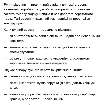
Ручні
рішення — практичний варіант для майстерень і
невеликих виробництв, де обсяг помірний, а головне —
закрити типову задачу швидко й без дорогого верстатного
парку. Такі верстати зазвичай компактніші та простіші за
конструкцією.
Коли ручний верстат — правильне рішення:
ви виготовляєте вироби з листа не щодня або невеликими
партіями;
важливі компактність і простий запуск без складного
обслуговування;
метал у типових задачах не «важкий», а асортимент
виробів не вимагає високої швидкості.
Під час вибору ручного верстата критично оцінити:
реальну товщину металу у ваших задачах (із запасом);
якість і жорсткість вузла вирубки (люфти дають «відхід»
кута);
наявність упорів: без упорів повторюваність у серії буде
гіршою, а оператор — повільнішим.