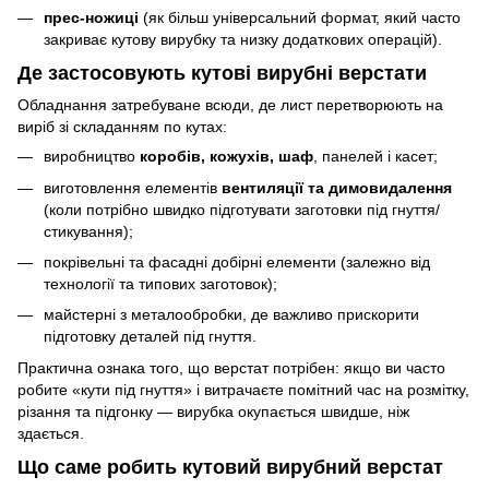
прес-ножиці
(як більш універсальний формат, який часто
закриває кутову вирубку та низку додаткових операцій).
Де застосовують кутові вирубні верстати
Обладнання затребуване всюди, де лист перетворюють на
виріб зі складанням по кутах:
виробництво
коробів, кожухів, шаф
, панелей і касет;
виготовлення елементів
вентиляції та димовидалення
(коли потрібно швидко підготувати заготовки під гнуття/
стикування);
покрівельні та фасадні добірні елементи (залежно від
технології та типових заготовок);
майстерні з металообробки, де важливо прискорити
підготовку деталей під гнуття.
Практична ознака того, що верстат потрібен: якщо ви часто
робите «кути під гнуття» і витрачаєте помітний час на розмітку,
різання та підгонку — вирубка окупається швидше, ніж
здається.
Що саме робить кутовий вирубний верстат