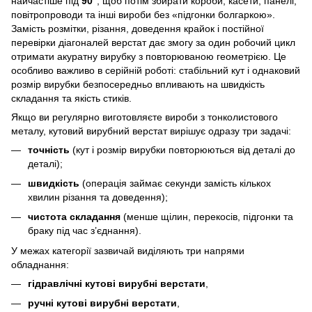
найчастіше під
90°
, щоб потім збирати короби, касети, панелі,
повітропроводи та інші вироби без «підгонки болгаркою».
Замість розмітки, різання, доведення крайок і постійної
перевірки діагоналей верстат дає змогу за один робочий цикл
отримати акуратну вирубку з повторюваною геометрією. Це
особливо важливо в серійній роботі: стабільний кут і однаковий
розмір вирубки безпосередньо впливають на швидкість
складання та якість стиків.
Якщо ви регулярно виготовляєте вироби з тонколистового
металу, кутовий вирубний верстат вирішує одразу три задачі:
точність
(кут і розмір вирубки повторюються від деталі до
деталі);
швидкість
(операція займає секунди замість кількох
хвилин різання та доведення);
чистота складання
(менше щілин, перекосів, підгонки та
браку під час з’єднання).
У межах категорії зазвичай виділяють три напрями
обладнання:
гідравлічні кутові вирубні верстати
,
ручні кутові вирубні верстати
,