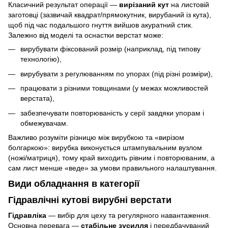
Класичний результат операції —
вирізаний кут
на листовій
заготовці (зазвичай квадрат/прямокутник, вирубаний із кута),
щоб під час подальшого гнуття вийшов акуратний стик.
Залежно від моделі та оснастки верстат може:
вирубувати фіксований розмір (наприклад, під типову
технологію),
вирубувати з регулюванням по упорах (під різні розміри),
працювати з різними товщинами (у межах можливостей
верстата),
забезпечувати повторюваність у серії завдяки упорам і
обмежувачам.
Важливо розуміти різницю між вирубкою та «вирізом
болгаркою»: вирубка виконується штампувальним вузлом
(ножі/матриця), тому край виходить рівним і повторюваним, а
сам лист менше «веде» за умови правильного налаштування.
Види обладнання в категорії
Гідравлічні кутові вирубні верстати
Гідравліка
— вибір для цеху та регулярного навантаження.
Основна перевага —
стабільне зусилля
і передбачуваний