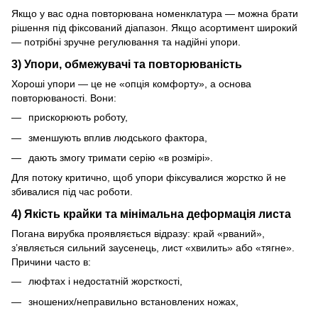
Якщо у вас одна повторювана номенклатура — можна брати
рішення під фіксований діапазон. Якщо асортимент широкий
— потрібні зручне регулювання та надійні упори.
3) Упори, обмежувачі та повторюваність
Хороші упори — це не «опція комфорту», а основа
повторюваності. Вони:
прискорюють роботу,
зменшують вплив людського фактора,
дають змогу тримати серію «в розмірі».
Для потоку критично, щоб упори фіксувалися жорстко й не
збивалися під час роботи.
4) Якість крайки та мінімальна деформація листа
Погана вирубка проявляється відразу: край «рваний»,
з’являється сильний заусенець, лист «хвилить» або «тягне».
Причини часто в:
люфтах і недостатній жорсткості,
зношених/неправильно встановлених ножах,