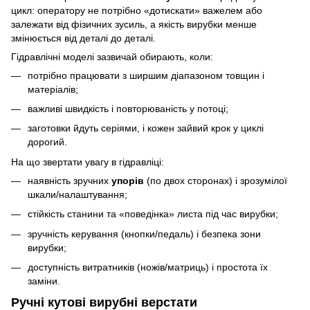
цикл: оператору не потрібно «дотискати» важелем або
залежати від фізичних зусиль, а якість вирубки менше
змінюється від деталі до деталі.
Гідравлічні моделі зазвичай обирають, коли:
потрібно працювати з ширшим діапазоном товщин і
матеріалів;
важливі швидкість і повторюваність у потоці;
заготовки йдуть серіями, і кожен зайвий крок у циклі
дорогий.
На що звертати увагу в гідравліці:
наявність зручних
упорів
(по двох сторонах) і зрозумілої
шкали/налаштування;
стійкість станини та «поведінка» листа під час вирубки;
зручність керування (кнопки/педаль) і безпека зони
вирубки;
доступність витратників (ножів/матриць) і простота їх
заміни.
Ручні кутові вирубні верстати