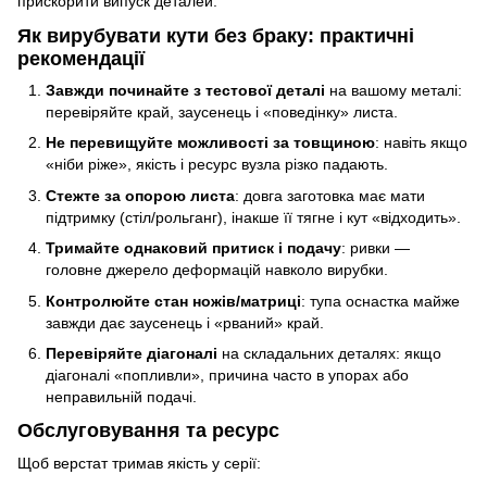
прискорити випуск деталей.
Як вирубувати кути без браку: практичні
рекомендації
Завжди починайте з тестової деталі
на вашому металі:
перевіряйте край, заусенець і «поведінку» листа.
Не перевищуйте можливості за товщиною
: навіть якщо
«ніби ріже», якість і ресурс вузла різко падають.
Стежте за опорою листа
: довга заготовка має мати
підтримку (стіл/рольганг), інакше її тягне і кут «відходить».
Тримайте однаковий притиск і подачу
: ривки —
головне джерело деформацій навколо вирубки.
Контролюйте стан ножів/матриці
: тупа оснастка майже
завжди дає заусенець і «рваний» край.
Перевіряйте діагоналі
на складальних деталях: якщо
діагоналі «попливли», причина часто в упорах або
неправильній подачі.
Обслуговування та ресурс
Щоб верстат тримав якість у серії: