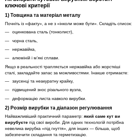
ключові критерії
1) Товщина та матеріал металу
Почніть із «факту», а не з «інколи може бути». Складіть список:
оцинкована сталь (тонколист),
чорна сталь,
нержавійка,
алюміній і м’які сплави.
Якщо в реальності трапляється нержавійка або жорсткіші
сталі, закладайте запас за можливостями. Інакше отримаєте:
заусенці та неакуратну крайку,
підвищений знос різального вузла,
деформацію листа навколо вирубки.
2) Розмір вирубки та діапазон регулювання
Найважливіший практичний параметр:
який саме кут ви
вирубуєте
під свої вироби. Для одних технологій потрібна
невелика вирубка «під гнуття», для інших — більша, щоб
забезпечити складання та герметизацію.