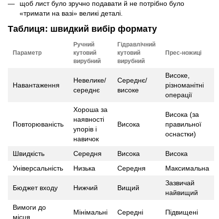
щоб лист було зручно подавати й не потрібно було
«тримати на вазі» великі деталі.
Таблиця: швидкий вибір формату
Ручний
Гідравлічний
Параметр
кутовий
кутовий
Прес-ножиці
вирубний
вирубний
Високе,
Невелике/
Середнє/
Навантаження
різноманітні
середнє
високе
операції
Хороша за
Висока (за
наявності
Повторюваність
Висока
правильної
упорів і
оснастки)
навичок
Швидкість
Середня
Висока
Висока
Універсальність
Низька
Середня
Максимальна
Зазвичай
Бюджет входу
Нижчий
Вищий
найвищий
Вимоги до
Мінімальні
Середні
Підвищені
місця