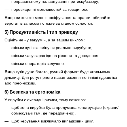
неправильному налаштуванні притиску/зазору,
перевищенні можливостей за товщиною.
Якщо ви хочете менше шліфування та правки, обирайте
верстат із запасом і стежте за станом оснастки.
5) Продуктивність і тип приводу
Оцініть не «у вакуумі», а за вашим циклом:
скільки кутів за зміну ви реально вирубуєте,
скільки часу зараз іде на різання та доведення,
скільки операторів залучено.
Якщо кутів дуже багато, ручний формат буде «гальмом»
дільниці. Для регулярного навантаження логічніші гідравліка
або прес-ножиці.
6) Безпека та ергономіка
У вирубки є очевидні ризики, тому важливо:
щоб зона вирубки була продумана конструкцією (екрани/
обмежувачі там, де передбачено),
щоб керування виключало випадковий цикл,