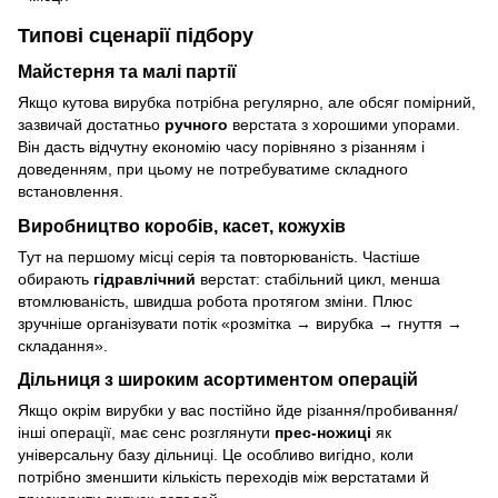
Типові сценарії підбору
Майстерня та малі партії
Якщо кутова вирубка потрібна регулярно, але обсяг помірний,
зазвичай достатньо
ручного
верстата з хорошими упорами.
Він дасть відчутну економію часу порівняно з різанням і
доведенням, при цьому не потребуватиме складного
встановлення.
Виробництво коробів, касет, кожухів
Тут на першому місці серія та повторюваність. Частіше
обирають
гідравлічний
верстат: стабільний цикл, менша
втомлюваність, швидша робота протягом зміни. Плюс
зручніше організувати потік «розмітка → вирубка → гнуття →
складання».
Дільниця з широким асортиментом операцій
Якщо окрім вирубки у вас постійно йде різання/пробивання/
інші операції, має сенс розглянути
прес-ножиці
як
універсальну базу дільниці. Це особливо вигідно, коли
потрібно зменшити кількість переходів між верстатами й