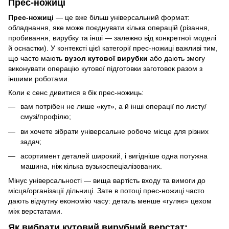
Прес-ножиці
Прес-ножиці
— це вже більш універсальний формат:
обладнання, яке може поєднувати кілька операцій (різання,
пробивання, вирубку та інші — залежно від конкретної моделі
й оснастки). У контексті цієї категорії прес-ножиці важливі тим,
що часто мають
вузол кутової вирубки
або дають змогу
виконувати операцію кутової підготовки заготовок разом з
іншими роботами.
Коли є сенс дивитися в бік прес-ножиць:
вам потрібен не лише «кут», а й інші операції по листу/
смузі/профілю;
ви хочете зібрати універсальне робоче місце для різних
задач;
асортимент деталей широкий, і вигідніше одна потужна
машина, ніж кілька вузькоспеціалізованих.
Мінус універсальності — вища вартість входу та вимоги до
місця/організації дільниці. Зате в потоці прес-ножиці часто
дають відчутну економію часу: деталь менше «гуляє» цехом
між верстатами.
Як вибрати кутовий вирубний верстат: