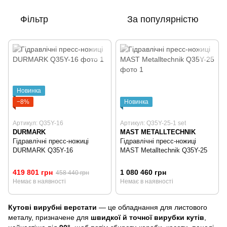
Фільтр
За популярністю
Новинка
−8%
Новинка
Артикул: Q35Y-16
Артикул: Q35Y-25-1 set
DURMARK
MAST METALLTECHNIK
Гідравлічні пресс-ножиці
Гідравлічні пресс-ножиці
DURMARK Q35Y-16
MAST Metalltechnik Q35Y-25
419 801 грн
1 080 460 грн
458 440 грн
Немає в наявності
Немає в наявності
Кутові вирубні верстати
— це обладнання для листового
металу, призначене для
швидкої й точної вирубки кутів
,