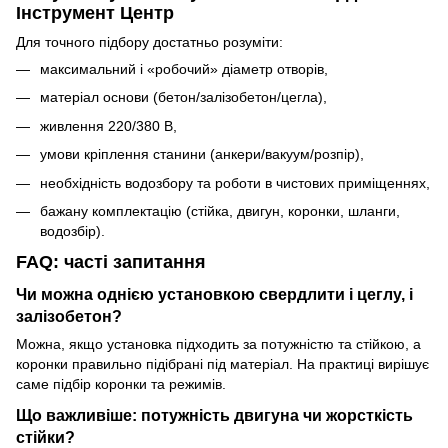
Інструмент Центр
Для точного підбору достатньо розуміти:
максимальний і «робочий» діаметр отворів,
матеріал основи (бетон/залізобетон/цегла),
живлення 220/380 В,
умови кріплення станини (анкери/вакуум/розпір),
необхідність водозбору та роботи в чистових приміщеннях,
бажану комплектацію (стійка, двигун, коронки, шланги,
водозбір).
FAQ: часті запитання
Чи можна однією установкою свердлити і цеглу, і
залізобетон?
Можна, якщо установка підходить за потужністю та стійкою, а
коронки правильно підібрані під матеріал. На практиці вирішує
саме підбір коронки та режимів.
Що важливіше: потужність двигуна чи жорсткість
стійки?