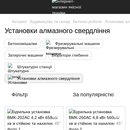
Каталог
Будівництво та склад
Бетонні роботи
Установки ал
Установки алмазного свердління
Бетономішалки
Фрезерувальні машини
Затирочні машини
Вібратори глибинні
Штукатурні станції
Установки алмазного свердління
Фільтр
За популярністю