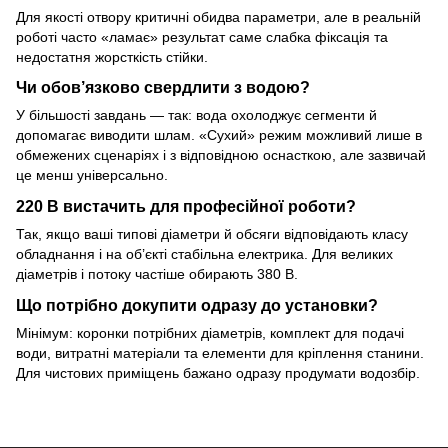
Для якості отвору критичні обидва параметри, але в реальній
роботі часто «ламає» результат саме слабка фіксація та
недостатня жорсткість стійки.
Чи обов’язково свердлити з водою?
У більшості завдань — так: вода охолоджує сегменти й
допомагає виводити шлам. «Сухий» режим можливий лише в
обмежених сценаріях і з відповідною оснасткою, але зазвичай
це менш універсально.
220 В вистачить для професійної роботи?
Так, якщо ваші типові діаметри й обсяги відповідають класу
обладнання і на об’єкті стабільна електрика. Для великих
діаметрів і потоку частіше обирають 380 В.
Що потрібно докупити одразу до установки?
Мінімум: коронки потрібних діаметрів, комплект для подачі
води, витратні матеріали та елементи для кріплення станини.
Для чистових приміщень бажано одразу продумати водозбір.