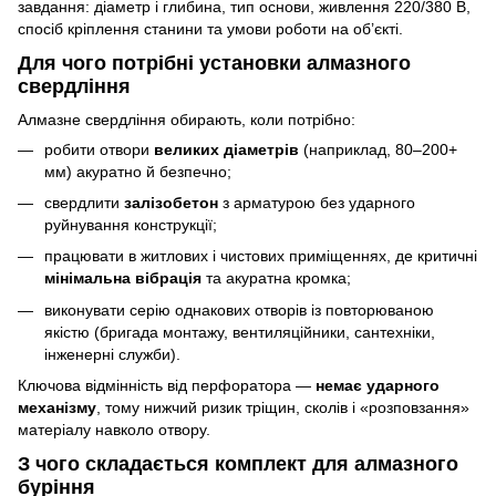
завдання: діаметр і глибина, тип основи, живлення 220/380 В,
спосіб кріплення станини та умови роботи на об’єкті.
Для чого потрібні установки алмазного
свердління
Алмазне свердління обирають, коли потрібно:
робити отвори
великих діаметрів
(наприклад, 80–200+
мм) акуратно й безпечно;
свердлити
залізобетон
з арматурою без ударного
руйнування конструкції;
працювати в житлових і чистових приміщеннях, де критичні
мінімальна вібрація
та акуратна кромка;
виконувати серію однакових отворів із повторюваною
якістю (бригада монтажу, вентиляційники, сантехніки,
інженерні служби).
Ключова відмінність від перфоратора —
немає ударного
механізму
, тому нижчий ризик тріщин, сколів і «розповзання»
матеріалу навколо отвору.
З чого складається комплект для алмазного
буріння