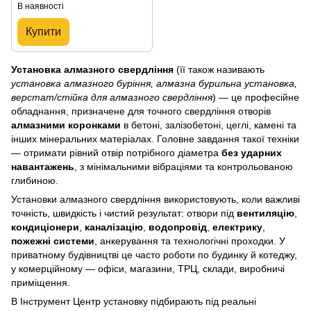
В наявності
Купити
Установка алмазного свердління
(її також називають
установка алмазного буріння, алмазна бурильна установка,
верстат/стійка для алмазного свердління
) — це професійне
обладнання, призначене для точного свердління отворів
алмазними коронками
в бетоні, залізобетоні, цеглі, камені та
інших мінеральних матеріалах. Головне завдання такої техніки
— отримати рівний отвір потрібного діаметра
без ударних
навантажень
, з мінімальними вібраціями та контрольованою
глибиною.
Установки алмазного свердління використовують, коли важливі
точність, швидкість і чистий результат: отвори під
вентиляцію
,
кондиціонери
,
каналізацію
,
водопровід
,
електрику
,
пожежні системи
, анкерування та технологічні проходки. У
приватному будівництві це часто роботи по будинку й котеджу,
у комерційному — офіси, магазини, ТРЦ, склади, виробничі
приміщення.
В Інструмент Центр установку підбирають під реальні