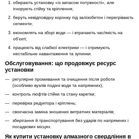
обирають установку «із запасом потужності», але
ігнорують стійку та кріплення;
беруть невідповідну коронку під залізобетон і перегрівають
сегменти;
економлять на зборі води — і втрачають час/якість на
об’єкті;
працюють від слабкої електрики — і отримують
нестабільне навантаження та зупинки.
Обслуговування: що продовжує ресурс
установки
регулярне промивання та очищення після роботи
(особливо вузлів подачі води та напрямних);
контроль люфтів стійки та стану каретки;
перевірка редуктора і кріплень;
своєчасна заміна зношених витратних матеріалів;
зберігання й транспортування без ударів по напрямних і
посадкових місцях.
Як купити установку алмазного свердління в