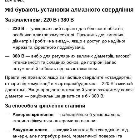
Які бувають установки алмазного свердління
За живленням: 220 В і 380 В
220 В
— універсальний варіант для більшості об’єктів,
особливо в житловому секторі. Підходить для типових
діаметрів і робіт «на виїзді», якщо є доступ до надійної
мережі та коректного подовжувача.
380 В
— вибір для регулярних великих діаметрів, високої
інтенсивності та складних основ, де потрібні запас
потужності й стійкість під навантаженням.
Практичне правило: якщо ви частіше свердлите «стандартні»
отвори під комунікації в квартирах/будинках — 220 В зазвичай
достатньо. Якщо працюєте потоково й часто заходите у великі
діаметри — раціональніше дивитися в бік 380 В.
За способом кріплення станини
Анкерне кріплення
— найнадійніше й універсальне:
станина фіксується анкерами до основи.
Вакуумна плита
— швидкий монтаж без свердління під
анкери, але потребує рівної, герметичної поверхні та