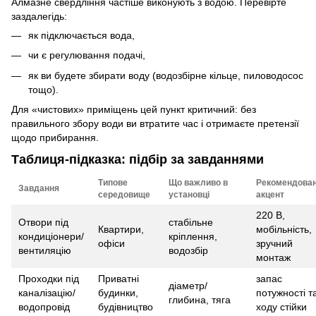
Алмазне свердління частіше виконують з водою. Перевірте
заздалегідь:
як підключається вода,
чи є регулювання подачі,
як ви будете збирати воду (водозбірне кільце, пиловодосос
тощо).
Для «чистових» приміщень цей пункт критичний: без
правильного збору води ви втратите час і отримаєте претензії
щодо прибирання.
Таблиця-підказка: підбір за завданнями
Типове
Що важливо в
Рекомендова
Завдання
середовище
установці
акцент
220 В,
Отвори під
стабільне
Квартири,
мобільність,
кондиціонери/
кріплення,
офіси
зручний
вентиляцію
водозбір
монтаж
Проходки під
Приватні
запас
діаметр/
каналізацію/
будинки,
потужності т
глибина, тяга
водопровід
будівництво
ходу стійки