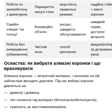
Роботи по
жорсткість,
надійна стій
Перекриття,
залізобетону
правильні
+ якісні
несучі стіни
з арматурою
режими
коронки
швидкий
Серійні
ресурс,
Комерційні
сервіс,
отвори “на
швидкість
об’єкти
доступні
потоці”
обслуговування
витратні
Робота без
вакуум/розпі
Чистові
спосіб
анкерування
за дотриман
зони
кріплення
(обмеження)
умов
Оснастка: як вибрати алмазні коронки і що
враховувати
Алмазна коронка — витратний матеріал, і економія на ній
найчастіше виходить дорожче. Під час вибору коронки
дивляться на:
діаметр і довжину,
тип сегмента під матеріал (бетон/залізобетон/цегла),
сумісність за хвостовиком/різьбою,