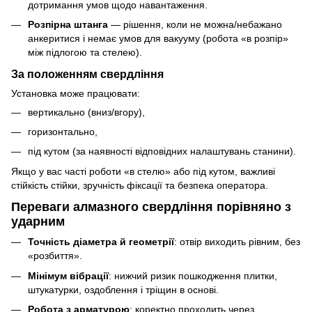
дотримання умов щодо навантаження.
Розпірна штанга
— рішення, коли не можна/небажано
анкеритися і немає умов для вакууму (робота «в розпір»
між підлогою та стелею).
За положенням свердління
Установка може працювати:
вертикально (вниз/вгору),
горизонтально,
під кутом (за наявності відповідних налаштувань станини).
Якщо у вас часті роботи «в стелю» або під кутом, важливі
стійкість стійки, зручність фіксації та безпека оператора.
Переваги алмазного свердління порівняно з
ударним
Точність діаметра й геометрії
: отвір виходить рівним, без
«розбиття».
Мінімум вібрації
: нижчий ризик пошкодження плитки,
штукатурки, оздоблення і тріщин в основі.
Робота з арматурою
: коректно проходить через