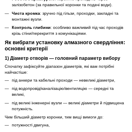
залізобетон (за правильної коронки та подачі води).
Чиста кромка
: зручно під гільзи, проходки, закладні та
монтажні вузли.
Контроль глибини
: особливо важливий під час проходів
крізь стіни/перекриття з комунікаціями.
Як вибрати установку алмазного свердління:
основні критерії
1) Діаметр отворів — головний параметр вибору
Спочатку зафіксуйте діапазон діаметрів, які вам потрібні
найчастіше:
під анкери та кабельні проходи — невеликі діаметри,
під водопровід/каналізацію/вентиляцію — середні та
великі,
під великі інженерні вузли — великі діаметри й підвищена
потужність.
Чим більший діаметр коронки, тим вищі вимоги до:
потужності двигуна,