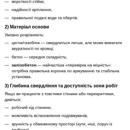
жорсткості стійки,
надійності кріплення,
правильної подачі води та обертів.
2) Матеріал основи
Умовно розрізняють:
цегла/газоблок — свердлиться легше, але може вимагати
акуратності по кромці;
бетон — середня складність;
залізобетон
— найчастіша «перевірка на міцність»:
потрібна правильна коронка по армуванню та стабільна
установка.
3) Глибина свердління та доступність зони робіт
Якщо ви працюєте з товстими стінами або перекриттями,
дивіться:
робочий хід станини,
можливість встановлення подовжувачів,
зручність у обмеженому просторі (кути, ніші, поруч із
трубами).