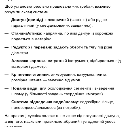
Щоб установка реально працювала «як треба», важливо
розуміти склад системи:
Двигун (привід)
: електричний (частіше) або рідше
гідравлічний (у спеціалізованих завданнях).
Станина/стійка
: напрямна, по якій двигун із коронкою
подається в матеріал.
Редуктор і передачі
: задають оберти та тягу під різні
діаметри.
Алмазна коронка
: витратний інструмент, підбирається під
матеріал і діаметр.
Кріплення станини
: анкерування, вакуумна плита,
розпірна штанга — залежно від умов.
Подача води
: для охолодження сегментів і виведення
шламу (у більшості завдань свердління «мокре»).
Система відведення води/шламу
: водозбірне кільце,
пиловодосос/шламосос (за потреби).
На практиці «успіх» залежить не лише від потужності двигуна,
а від того, наскільки правильно зібраний і узгоджений увесь
комплект.