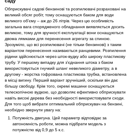
саду
Обприскувачі садові бензинові та розпилювачі розраховані на
великий обсяг робіт, тому оснащуються баком для води
великого об'єму – аж до 26 літрів. Через цю особливість
загальна вага спорядженого обладнання виявляється досить
великою, тому для зручності експлуатації вони оснащуються
двома лямками для перенесення агрегату за спиною.
Зрозуміло, що всі розпилювачі (не тільки бензинові) з таким
варіантом перенесення називаються ранцевими. Розпилення
рідини здійснюється через шток-вудку або широку пластикову
трубу. У першому випадку для з'єднання штока з баком
використовується гнучкий шланг невеликого діаметру, а в
другому - жорстка гофрована пластикова трубка, встановлена ​​
в місці вигину. Перший варіант зручніший, оскільки він дає
більшу свободу. Крім того, окремі машини оснащуються
телескопічною вудкою, що дозволяє ефективно обприскувати
навіть високі дерева без необхідності використовувати сходи.
Для того щоб вибрати оптимальний обприскувач на бензині,
необхідно звернути увагу на:
Потужність двигуна. Цей параметр відповідає за
автономність роботи, можна підібрати модель з
потужністю від 0,9 до 5 к.с.