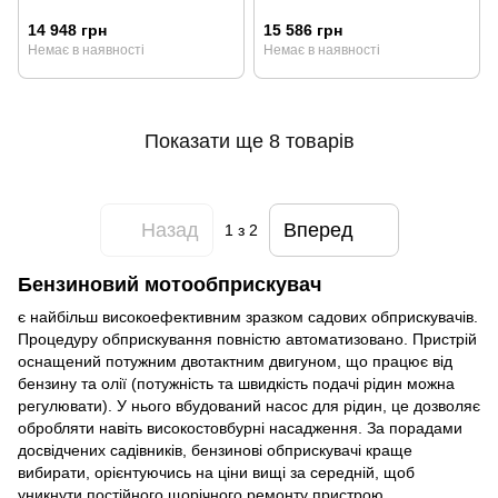
14 948 грн
15 586 грн
Немає в наявності
Немає в наявності
Показати ще 8 товарів
Назад
Вперед
1
з 2
Бензиновий мотообприскувач
є найбільш високоефективним зразком садових обприскувачів.
Процедуру обприскування повністю автоматизовано. Пристрій
оснащений потужним двотактним двигуном, що працює від
бензину та олії (потужність та швидкість подачі рідин можна
регулювати). У нього вбудований насос для рідин, це дозволяє
обробляти навіть високостовбурні насадження. За порадами
досвідчених садівників, бензинові обприскувачі краще
вибирати, орієнтуючись на ціни вищі за середній, щоб
уникнути постійного щорічного ремонту пристрою.