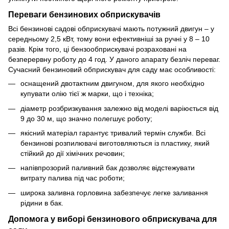
Переваги бензинових обприскувачів
Всі бензинові садові обприскувачі мають потужний двигун – у
середньому 2,5 кВт, тому вони ефективніші за ручні у 8 – 10
разів. Крім того, ці бензообприскувачі розраховані на
безперервну роботу до 4 год. У даного апарату безліч переваг.
Сучасний бензиновий обприскувач для саду має особливості:
оснащений двотактним двигуном, для якого необхідно
купувати олію тієї ж марки, що і техніка;
діаметр розбризкування залежно від моделі варіюється від
9 до 30 м, що значно полегшує роботу;
якісний матеріал гарантує тривалий термін служби. Всі
бензинові розпилювачі виготовляються із пластику, який
стійкий до дії хімічних речовин;
напівпрозорий паливний бак дозволяє відстежувати
витрату палива під час роботи;
широка заливна горловина забезпечує легке заливання
рідини в бак.
Допомога у виборі бензинового обприскувача для