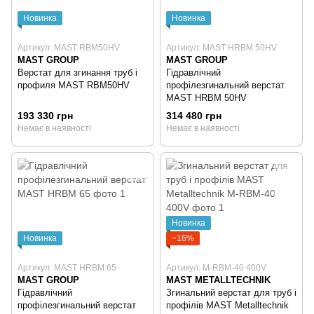
Новинка
Новинка
Артикул: MAST RBM50HV
Артикул: MAST HRBM 50HV
MAST GROUP
MAST GROUP
Верстат для згинання труб і
Гідравлічний
профиля MAST RBM50HV
профілезгинальний верстат
MAST HRBM 50HV
193 330 грн
314 480 грн
Немає в наявності
Немає в наявності
Новинка
Новинка
−16%
Артикул: MAST HRBM 65
Артикул: M-RBM-40 400V
MAST GROUP
MAST METALLTECHNIK
Гідравлічний
Згинальний верстат для труб і
профілезгинальний верстат
профілів MAST Metalltechnik