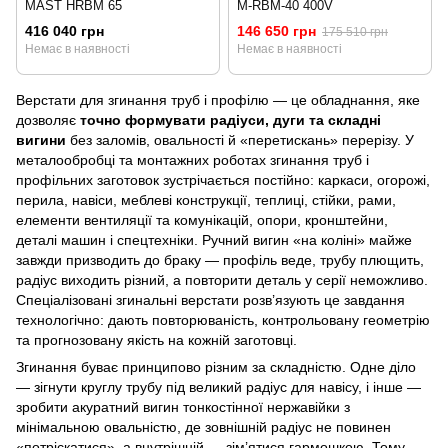
MAST HRBM 65
M-RBM-40 400V
416 040 грн
146 650 грн
175 510 грн
Немає в наявності
Немає в наявності
Верстати для згинання труб і профілю — це обладнання, яке
дозволяє
точно формувати радіуси, дуги та складні
вигини
без заломів, овальності й «перетискань» перерізу. У
металообробці та монтажних роботах згинання труб і
профільних заготовок зустрічається постійно: каркаси, огорожі,
перила, навіси, меблеві конструкції, теплиці, стійки, рами,
елементи вентиляції та комунікацій, опори, кронштейни,
деталі машин і спецтехніки. Ручний вигин «на коліні» майже
завжди призводить до браку — профіль веде, трубу плющить,
радіус виходить різний, а повторити деталь у серії неможливо.
Спеціалізовані згинальні верстати розв’язують це завдання
технологічно: дають повторюваність, контрольовану геометрію
та прогнозовану якість на кожній заготовці.
Згинання буває принципово різним за складністю. Одне діло
— зігнути круглу трубу під великий радіус для навісу, і інше —
зробити акуратний вигин тонкостінної нержавійки з
мінімальною овальністю, де зовнішній радіус не повинен
«потріскатися», а внутрішній — зім’ятися гармошкою. Тому