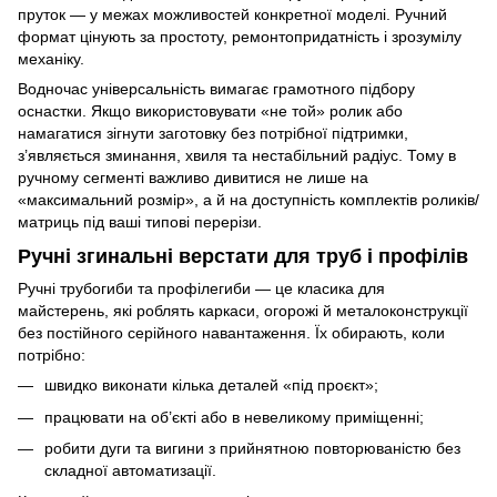
пруток — у межах можливостей конкретної моделі. Ручний
формат цінують за простоту, ремонтопридатність і зрозумілу
механіку.
Водночас універсальність вимагає грамотного підбору
оснастки. Якщо використовувати «не той» ролик або
намагатися зігнути заготовку без потрібної підтримки,
з’являється зминання, хвиля та нестабільний радіус. Тому в
ручному сегменті важливо дивитися не лише на
«максимальний розмір», а й на доступність комплектів роликів/
матриць під ваші типові перерізи.
Ручні згинальні верстати для труб і профілів
Ручні трубогиби та профілегиби — це класика для
майстерень, які роблять каркаси, огорожі й металоконструкції
без постійного серійного навантаження. Їх обирають, коли
потрібно:
швидко виконати кілька деталей «під проєкт»;
працювати на об’єкті або в невеликому приміщенні;
робити дуги та вигини з прийнятною повторюваністю без
складної автоматизації.