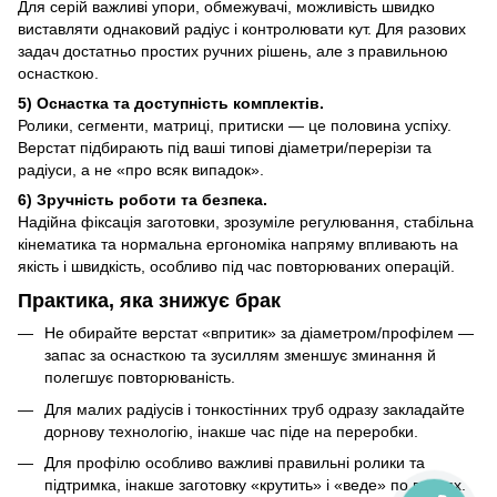
Для серій важливі упори, обмежувачі, можливість швидко
виставляти однаковий радіус і контролювати кут. Для разових
задач достатньо простих ручних рішень, але з правильною
оснасткою.
5) Оснастка та доступність комплектів.
Ролики, сегменти, матриці, притиски — це половина успіху.
Верстат підбирають під ваші типові діаметри/перерізи та
радіуси, а не «про всяк випадок».
6) Зручність роботи та безпека.
Надійна фіксація заготовки, зрозуміле регулювання, стабільна
кінематика та нормальна ергономіка напряму впливають на
якість і швидкість, особливо під час повторюваних операцій.
Практика, яка знижує брак
Не обирайте верстат «впритик» за діаметром/профілем —
запас за оснасткою та зусиллям зменшує зминання й
полегшує повторюваність.
Для малих радіусів і тонкостінних труб одразу закладайте
дорнову технологію, інакше час піде на переробки.
Для профілю особливо важливі правильні ролики та
підтримка, інакше заготовку «крутить» і «веде» по гранях.