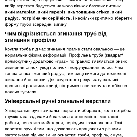
вибір верстата будується навколо кількох базових питань:
який матеріал
,
який переріз
,
яка товщина стінки
,
який
радіус
,
потрібна чи серійність
, і наскільки критично зберегти
форму труби всередині вигину.
Чим відрізняється згинання труб від
згинання профілю
Кругла труба під час згинання прагне стати овальною — це
нормальна фізика деформації. Профільна труба (квадрат/
прямокутник) додатково «грає» по гранях: з’являється ризик
зминання стінок, увод поличок і «скручування» по осі. Чим
тонша стінка і менший радіус, тим вищі вимоги до технології
згинання й оснастки. Для акуратного результату важливі
правильні ролики/матриці, підтримка зони згину та стабільна
подача зусилля.
Універсальні ручні згинальні верстати
Універсальні ручні згинальні верстати обирають, коли потрібна
гнучкість за задачами й важлива автономність: монтажні
роботи, невелика майстерня, періодичні замовлення. Такі
верстати зручні тим, що дозволяють працювати з різними
заготовками під час зміни оснастки: труби, профіль, смуга,