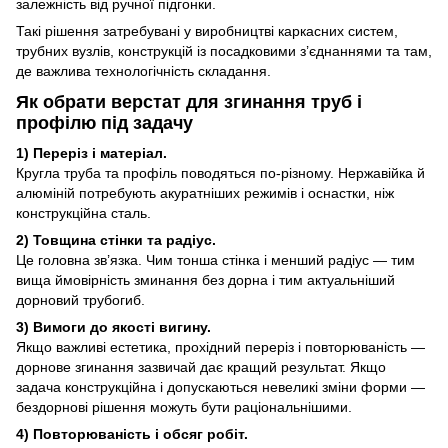
залежність від ручної підгонки.
Такі рішення затребувані у виробництві каркасних систем,
трубних вузлів, конструкцій із посадковими з’єднаннями та там,
де важлива технологічність складання.
Як обрати верстат для згинання труб і
профілю під задачу
1) Переріз і матеріал.
Кругла труба та профіль поводяться по-різному. Нержавійка й
алюміній потребують акуратніших режимів і оснастки, ніж
конструкційна сталь.
2) Товщина стінки та радіус.
Це головна зв’язка. Чим тонша стінка і менший радіус — тим
вища ймовірність зминання без дорна і тим актуальніший
дорновий трубогиб.
3) Вимоги до якості вигину.
Якщо важливі естетика, прохідний переріз і повторюваність —
дорнове згинання зазвичай дає кращий результат. Якщо
задача конструкційна і допускаються невеликі зміни форми —
бездорнові рішення можуть бути раціональнішими.
4) Повторюваність і обсяг робіт.