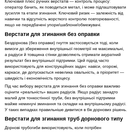
Ключовий плюс ручних верстатів — контроль процесу:
оператор бачить, як поводиться метал, і може підлаштовувати
зусилля та етапи згинання. Ключовий ризик — залежність від
навички та відсутність жорсткого контролю повторюваності,
якщо не передбачені упори/шаблони/обмежувачі.
Верстати для згинання без оправки
Бездорнова (без оправки) гнуття застосовується тоді, коли
вимоги до збереження внутрішньої геометрії не максимальні,
а радіуси й товщина стінки дозволяють отримати акуратний
результат без внутрішньої підтримки. Цей підхід часто
використовують для конструкційних задач: навіси, огорожі,
каркаси, де допускається невелика овальність, а пріоритет —
швидкість і економічність процесу.
Під час вибору верстата для згинання без оправки важливо
оцінити «реальність» ваших радіусів. Якщо радіус занадто
малий для тонкостінної труби, без внутрішньої підтримки
майже неминучі зминання та складки на внутрішньому радіусі.
У таких випадках правильніше дивитися в бік дорнових рішень.
Верстати для згинання труб дорнового типу
Дорнові трубогиби використовують, коли потрібен