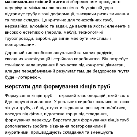
максимально якісний вигин
зі збереженням прохідного
перерізу та мінімальною овальністю. Внутрішній дорн
підтримує трубу в зоні деформації, знижуючи ризик зминання
та появи складок. Це критично для тонкостінних труб,
нержавійки, алюмінію та задач, де важлива якість: елементи з
високою естетикою (перила, меблі), технологічні
трубопроводи, вироби, де вигин має бути «чистим» і
повторюваним.
Дорновий тип особливо актуальний за малих радіусів,
складних конфігурацій і серійного виробництва. Він потребує
точнішого налаштування й оснастки під конкретні діаметри,
але дає передбачуваний результат там, де бездорнова гнуття
буде «лотереєю».
Верстати для формування кінців труб
Формування кінців труб — окремий клас операцій, який часто
йде поруч зі згинанням. У реальних виробах важливо не лише
зігнути трубу, а й підготувати з’єднання: розширення/обтиск,
посадка під фітинг, підготовка торця під складання,
формування переходу. Верстати для формування кінців труб
допомагають зробити з’єднання повторюваними й
акуратними, пришвидшують складання та зменшують