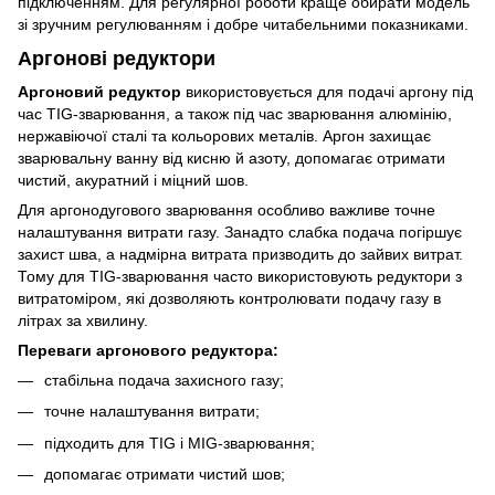
підключенням. Для регулярної роботи краще обирати модель
зі зручним регулюванням і добре читабельними показниками.
Аргонові редуктори
Аргоновий редуктор
використовується для подачі аргону під
час TIG-зварювання, а також під час зварювання алюмінію,
нержавіючої сталі та кольорових металів. Аргон захищає
зварювальну ванну від кисню й азоту, допомагає отримати
чистий, акуратний і міцний шов.
Для аргонодугового зварювання особливо важливе точне
налаштування витрати газу. Занадто слабка подача погіршує
захист шва, а надмірна витрата призводить до зайвих витрат.
Тому для TIG-зварювання часто використовують редуктори з
витратоміром, які дозволяють контролювати подачу газу в
літрах за хвилину.
Переваги аргонового редуктора:
стабільна подача захисного газу;
точне налаштування витрати;
підходить для TIG і MIG-зварювання;
допомагає отримати чистий шов;