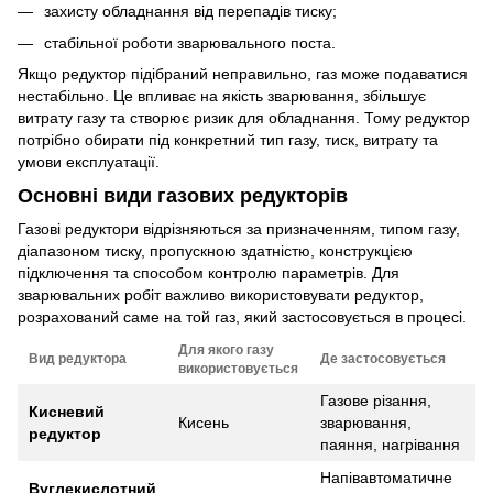
захисту обладнання від перепадів тиску;
стабільної роботи зварювального поста.
Якщо редуктор підібраний неправильно, газ може подаватися
нестабільно. Це впливає на якість зварювання, збільшує
витрату газу та створює ризик для обладнання. Тому редуктор
потрібно обирати під конкретний тип газу, тиск, витрату та
умови експлуатації.
Основні види газових редукторів
Газові редуктори відрізняються за призначенням, типом газу,
діапазоном тиску, пропускною здатністю, конструкцією
підключення та способом контролю параметрів. Для
зварювальних робіт важливо використовувати редуктор,
розрахований саме на той газ, який застосовується в процесі.
Для якого газу
Вид редуктора
Де застосовується
використовується
Газове різання,
Кисневий
Кисень
зварювання,
редуктор
паяння, нагрівання
Напівавтоматичне
Вуглекислотний