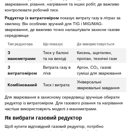
зварювання, різання, нагрівання та інших робіт, де важливо
контролювати робочий тиск.
Редуктор із витратоміром
показує витрату газу в літрах за
хвилину. Він особливо зручний для TIG і MIG/MAG-
зварювання, де важливо точно налаштувати захисне газове
середовище.
Тип редуктора
Що показує
Де використовується
З
Тиск у балоні
Кисень, ацетилен,
манометрами
та на виході
пропан, технічні гази
З
Витрата газу в
Аргон, CO₂, газові
витратоміром
л/хв
суміші для зварювання
Універсальні
Комбінований
Тиск і витрата
зварювальні завдання
Для зварювання в захисному середовищі зручніше обирати
редуктор із витратоміром. Для газового різання та нагрівання
частіше використовують моделі з манометрами.
Як вибрати газовий редуктор
Щоб купити відповідний газовий редуктор, потрібно