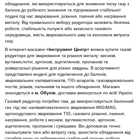
обладнання, які використовуються для зниження тиску газу з
балона до робочого значення та підтримання стабільної
подачі під час зварювання, різання, паяння або нагрівання
металу. Від правильного вибору редуктора залежить безпека
роботи, стабільність полум’я або захисного газового
середовища, якість зварювального шва та економна витрата
газу.
В інтернет-магазині
«Інструмент Центр»
можна купити газові
редуктори для зварювання та різання металу: кисневі,
вуглекислотні, аргонові, ацетиленові, пропанові та
універсальні рішення для різних завдань. В асортименті
представлені моделі для підключення до балонів,
зварювальних напівавтоматів, TIG-апаратів, газозварювальних
постів, різаків, пальників та іншого обладнання. Магазин
знаходиться в
м. Обухів
, доставка виконується по всій Україні.
Газовий редуктор потрібен там, де використовується балонний
газ: під час напівавтоматичного зварювання MIG/MAG,
аргонодугового зварювання TIG, газового різання, паяння,
нагрівання, роботи з киснем, вуглекислотою, аргоном,
ацетиленом, пропаном і сумішами. Він допомагає точно
налаштувати тиск або витрату газу, захистити обладнання від
стрибків тиску та забезпечити стабільний процес роботи.