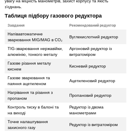
увагу на міцність манометрів, захист корпусу та якість
з’єднань.
Таблиця підбору газового редуктора
Завдання
Рекомендований редуктор
Напівавтоматичне
Вуглекислотний редуктор
зварювання MIG/MAG в CO₂
TIG-зварювання нержавійки,
Аргоновий редуктор із
алюмінію, тонкого металу
витратоміром
Газове різання металу
Кисневий редуктор
киснем
Газове зварювання та
Ацетиленовий редуктор
паяння ацетиленом
Нагрівання та різання з
Пропановий редуктор
пропаном
Контроль тиску в балоні та
Редуктор із двома
на виході
манометрами
Точне налаштування
Редуктор із витратоміром
захисного газу