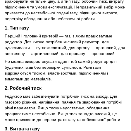
враховувати не тільки ціну, а й тип газу, робочий тиск, витрату,
підключення та умови експлуатації. Неправильний вибір може
призвести до нестабільної подачі газу, підвищеної витрати,
перегріву обладнання або небезпечної роботи.
1. Тип газу
Перший і головний критерій — газ, з яким працюватиме
редуктор. Для кисню потрібен кисневий редуктор, для
вуглекислоти — вуглекислотний, для аргону — аргоновий, для
ацетилену — ацетиленовий, для пропану — пропановий.
Не можна використовувати один і той самий редуктор для
будь-яких газів без перевірки сумісності. Різні гази
відрізняються тиском, властивостями, підключенням і
вимогами до матеріалів.
2. Робочий тиск
Редуктор має забезпечувати потрібний тиск на виході. Для
газового різання, нагрівання, паяння та зварювання потрібні
різні параметри. Якщо тиску недостатньо, обладнання
працюватиме нестабільно. Якщо тиск занадто високий, це
може призвести до перевитрати газу та небезпечної роботи.
3. Витрата газу