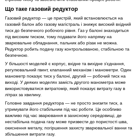
Що таке газовий редуктор
Газовий редуктор — це пристрій, який встановлюється на
газовий балон або газову магістраль і знижує високий вхідний
тиск до безпечного робочого рівня. Газ у балоні знаходиться
під високим тиском, тому подавати його напряму на
зварювальне обладнання, пальник або різак не можна.
Редуктор робить подачу газу контрольованою, стабільною та
безпечною.
У більшості моделей є корпус, вхідне та вихідне з’єднання,
регулювальний гвинт, клапанний механізм і манометри. Один
манометр показує тиск у балоні, другий — робочий тиск на
виході. У деяких моделях замість другого манометра може
використовуватися витратомір, який показує витрату газу в
літрах за хвилину.
Головне завдання редуктора — не просто знизити тиск, а
утримувати його стабільним під час роботи. Це особливо
важливо під час зварювання в захисному середовищі, де
нестабільна подача газу може призвести до пористості шва,
окиснення металу, погіршення захисту зварювальної ванни та
збільшення витрати газу.