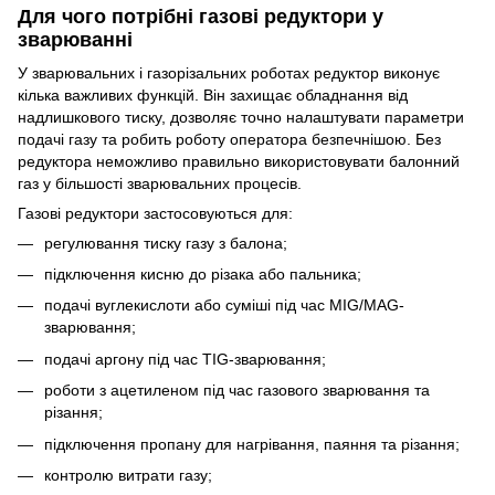
Для чого потрібні газові редуктори у
зварюванні
У зварювальних і газорізальних роботах редуктор виконує
кілька важливих функцій. Він захищає обладнання від
надлишкового тиску, дозволяє точно налаштувати параметри
подачі газу та робить роботу оператора безпечнішою. Без
редуктора неможливо правильно використовувати балонний
газ у більшості зварювальних процесів.
Газові редуктори застосовуються для:
регулювання тиску газу з балона;
підключення кисню до різака або пальника;
подачі вуглекислоти або суміші під час MIG/MAG-
зварювання;
подачі аргону під час TIG-зварювання;
роботи з ацетиленом під час газового зварювання та
різання;
підключення пропану для нагрівання, паяння та різання;
контролю витрати газу;