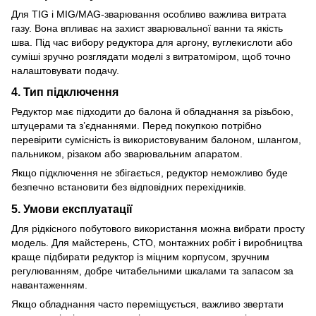
Для TIG і MIG/MAG-зварювання особливо важлива витрата
газу. Вона впливає на захист зварювальної ванни та якість
шва. Під час вибору редуктора для аргону, вуглекислоти або
суміші зручно розглядати моделі з витратоміром, щоб точно
налаштовувати подачу.
4. Тип підключення
Редуктор має підходити до балона й обладнання за різьбою,
штуцерами та з’єднаннями. Перед покупкою потрібно
перевірити сумісність із використовуваним балоном, шлангом,
пальником, різаком або зварювальним апаратом.
Якщо підключення не збігається, редуктор неможливо буде
безпечно встановити без відповідних перехідників.
5. Умови експлуатації
Для рідкісного побутового використання можна вибрати просту
модель. Для майстерень, СТО, монтажних робіт і виробництва
краще підбирати редуктор із міцним корпусом, зручним
регулюванням, добре читабельними шкалами та запасом за
навантаженням.
Якщо обладнання часто переміщується, важливо звертати