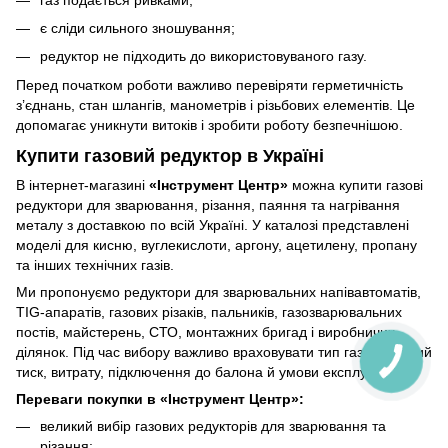
є сліди сильного зношування;
редуктор не підходить до використовуваного газу.
Перед початком роботи важливо перевіряти герметичність
з’єднань, стан шлангів, манометрів і різьбових елементів. Це
допомагає уникнути витоків і зробити роботу безпечнішою.
Купити газовий редуктор в Україні
В інтернет-магазині
«Інструмент Центр»
можна купити газові
редуктори для зварювання, різання, паяння та нагрівання
металу з доставкою по всій Україні. У каталозі представлені
моделі для кисню, вуглекислоти, аргону, ацетилену, пропану
та інших технічних газів.
Ми пропонуємо редуктори для зварювальних напівавтоматів,
TIG-апаратів, газових різаків, пальників, газозварювальних
постів, майстерень, СТО, монтажних бригад і виробничих
ділянок. Під час вибору важливо враховувати тип газу, робочий
тиск, витрату, підключення до балона й умови експлуатації.
Переваги покупки в «Інструмент Центр»:
великий вибір газових редукторів для зварювання та
різання;