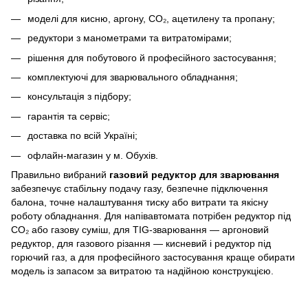
моделі для кисню, аргону, CO₂, ацетилену та пропану;
редуктори з манометрами та витратомірами;
рішення для побутового й професійного застосування;
комплектуючі для зварювального обладнання;
консультація з підбору;
гарантія та сервіс;
доставка по всій Україні;
офлайн-магазин у м. Обухів.
Правильно вибраний
газовий редуктор для зварювання
забезпечує стабільну подачу газу, безпечне підключення
балона, точне налаштування тиску або витрати та якісну
роботу обладнання. Для напівавтомата потрібен редуктор під
CO₂ або газову суміш, для TIG-зварювання — аргоновий
редуктор, для газового різання — кисневий і редуктор під
горючий газ, а для професійного застосування краще обирати
модель із запасом за витратою та надійною конструкцією.