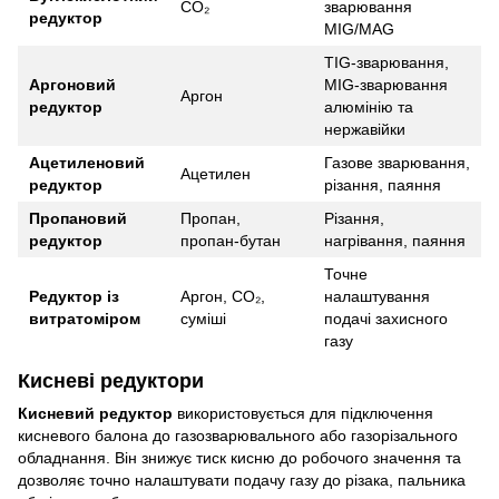
CO₂
зварювання
редуктор
MIG/MAG
TIG-зварювання,
Аргоновий
MIG-зварювання
Аргон
редуктор
алюмінію та
нержавійки
Ацетиленовий
Газове зварювання,
Ацетилен
редуктор
різання, паяння
Пропановий
Пропан,
Різання,
редуктор
пропан-бутан
нагрівання, паяння
Точне
Редуктор із
Аргон, CO₂,
налаштування
витратоміром
суміші
подачі захисного
газу
Кисневі редуктори
Кисневий редуктор
використовується для підключення
кисневого балона до газозварювального або газорізального
обладнання. Він знижує тиск кисню до робочого значення та
дозволяє точно налаштувати подачу газу до різака, пальника