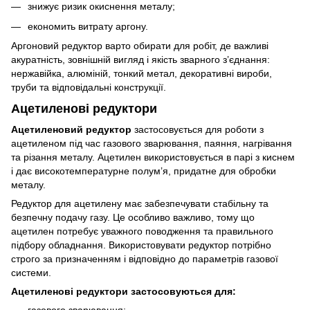
знижує ризик окиснення металу;
економить витрату аргону.
Аргоновий редуктор варто обирати для робіт, де важливі
акуратність, зовнішній вигляд і якість зварного з’єднання:
нержавійка, алюміній, тонкий метал, декоративні вироби,
труби та відповідальні конструкції.
Ацетиленові редуктори
Ацетиленовий редуктор
застосовується для роботи з
ацетиленом під час газового зварювання, паяння, нагрівання
та різання металу. Ацетилен використовується в парі з киснем
і дає високотемпературне полум’я, придатне для обробки
металу.
Редуктор для ацетилену має забезпечувати стабільну та
безпечну подачу газу. Це особливо важливо, тому що
ацетилен потребує уважного поводження та правильного
підбору обладнання. Використовувати редуктор потрібно
строго за призначенням і відповідно до параметрів газової
системи.
Ацетиленові редуктори застосовуються для:
газового зварювання;