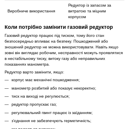
Редуктор із запасом за
Виробниче використання
витратою та міцним
корпусом
Коли потрібно замінити газовий редуктор
Газовий редуктор працює під тиском, тому його стан
безпосередньо впливає на безпеку. Пошкоджений або
зношений редуктор не можна використовувати. Навіть якщо
зовні він виглядає робочим, несправності можуть проявлятися
в нестабільному тиску, витоку газу або неправильних
показаннях манометра.
Редуктор варто замінити, якщо:
корпус має механічні пошкодження;
манометр розбитий або показує некоректно;
тиск на виході не регулюється;
редуктор пропускає газ;
регулювальний гвинт працює із заїданням;
з’єднання не забезпечують герметичність;
газ подається ривками;