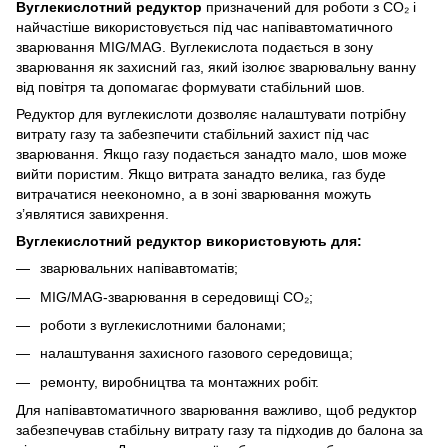
Вуглекислотний редуктор
призначений для роботи з CO₂ і
найчастіше використовується під час напівавтоматичного
зварювання MIG/MAG. Вуглекислота подається в зону
зварювання як захисний газ, який ізолює зварювальну ванну
від повітря та допомагає формувати стабільний шов.
Редуктор для вуглекислоти дозволяє налаштувати потрібну
витрату газу та забезпечити стабільний захист під час
зварювання. Якщо газу подається занадто мало, шов може
вийти пористим. Якщо витрата занадто велика, газ буде
витрачатися неекономно, а в зоні зварювання можуть
з’являтися завихрення.
Вуглекислотний редуктор використовують для:
зварювальних напівавтоматів;
MIG/MAG-зварювання в середовищі CO₂;
роботи з вуглекислотними балонами;
налаштування захисного газового середовища;
ремонту, виробництва та монтажних робіт.
Для напівавтоматичного зварювання важливо, щоб редуктор
забезпечував стабільну витрату газу та підходив до балона за