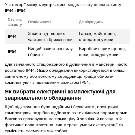
У категорії можуть зустрічатися моделі зі ступенем захисту
IP44
і
IP54
.
Ступінь
Особливості
Де підходить
захисту
Захист від твердих
Гараж, майстерня,
IP44
частинок і бризок води
стандартні умови
Вищий захист від пилу
Виробничі приміщення,
IP54
і бризок
цехи, складні умови
Для звичайного стаціонарного підключення в майстерні часто
достатньо IP44. Якщо обладнання використовується в більш
запиленому або вологому середовищі, краще обирати
комплектуючі з підвищеним захистом IP54.
Як вибрати електричні комплектуючі для
зварювального обладнання
Щоб підключення було надійним і безпечним, електричні
комплектуючі потрібно підбирати за технічними параметрами.
Важливо враховувати не тільки ціну й зовнішній вигляд, а й
фактичне навантаження, тип мережі, умови експлуатації та
сумісність елементів між собою.