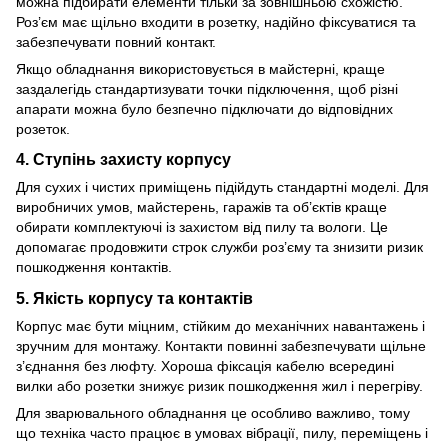
можна підбирати елементи тільки за зовнішньою схожістю.
Роз’єм має щільно входити в розетку, надійно фіксуватися та
забезпечувати повний контакт.
Якщо обладнання використовується в майстерні, краще
заздалегідь стандартизувати точки підключення, щоб різні
апарати можна було безпечно підключати до відповідних
розеток.
4. Ступінь захисту корпусу
Для сухих і чистих приміщень підійдуть стандартні моделі. Для
виробничих умов, майстерень, гаражів та об’єктів краще
обирати комплектуючі із захистом від пилу та вологи. Це
допомагає продовжити строк служби роз’єму та знизити ризик
пошкодження контактів.
5. Якість корпусу та контактів
Корпус має бути міцним, стійким до механічних навантажень і
зручним для монтажу. Контакти повинні забезпечувати щільне
з’єднання без люфту. Хороша фіксація кабелю всередині
вилки або розетки знижує ризик пошкодження жил і перегріву.
Для зварювального обладнання це особливо важливо, тому
що техніка часто працює в умовах вібрації, пилу, переміщень і