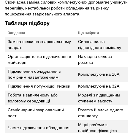
Своєчасна заміна силових комплектуючих допомагає уникнути
перегріву, нестабільної роботи обладнання та ризику
пошкодження зварювального апарата.
Таблиця підбору
Завдання
Що вибрати
Заміна вилки на зварювальному
Силова вилка
апараті
відповідного номіналу
Організація точки підключення в
Накладна силова
майстерні
розетка
Підключення обладнання з
Комплектуючі на 16А
помірним навантаженням
Підключення потужнішої техніки
Комплектуючі на 32А
Робота в запиленому або
Моделі з підвищеним
вологому середовищі
ступенем захисту
Стаціонарний зварювальний
Розетка й вилка одного
пост
стандарту
Міцні роз’єми з
Часте підключення обладнання
надійною фіксацією