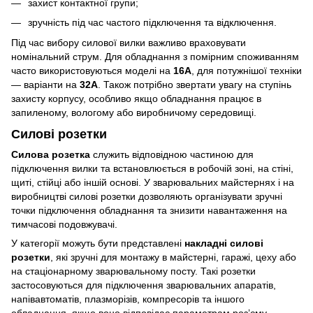
захист контактної групи;
зручність під час частого підключення та відключення.
Під час вибору силової вилки важливо враховувати
номінальний струм. Для обладнання з помірним споживанням
часто використовуються моделі на
16А
, для потужнішої техніки
— варіанти на
32А
. Також потрібно звертати увагу на ступінь
захисту корпусу, особливо якщо обладнання працює в
запиленому, вологому або виробничому середовищі.
Силові розетки
Силова розетка
служить відповідною частиною для
підключення вилки та встановлюється в робочій зоні, на стіні,
щиті, стійці або іншій основі. У зварювальних майстернях і на
виробництві силові розетки дозволяють організувати зручні
точки підключення обладнання та знизити навантаження на
тимчасові подовжувачі.
У категорії можуть бути представлені
накладні силові
розетки
, які зручні для монтажу в майстерні, гаражі, цеху або
на стаціонарному зварювальному посту. Такі розетки
застосовуються для підключення зварювальних апаратів,
напівавтоматів, плазморізів, компресорів та іншого