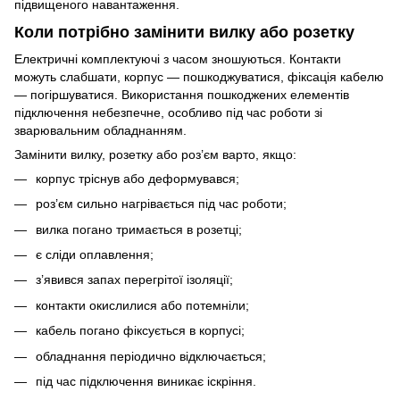
підвищеного навантаження.
Коли потрібно замінити вилку або розетку
Електричні комплектуючі з часом зношуються. Контакти
можуть слабшати, корпус — пошкоджуватися, фіксація кабелю
— погіршуватися. Використання пошкоджених елементів
підключення небезпечне, особливо під час роботи зі
зварювальним обладнанням.
Замінити вилку, розетку або роз’єм варто, якщо:
корпус тріснув або деформувався;
роз’єм сильно нагрівається під час роботи;
вилка погано тримається в розетці;
є сліди оплавлення;
з’явився запах перегрітої ізоляції;
контакти окислилися або потемніли;
кабель погано фіксується в корпусі;
обладнання періодично відключається;
під час підключення виникає іскріння.