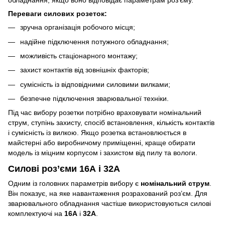
обладнання, якщо воно відповідає параметрам роз’єму.
Переваги силових розеток:
зручна організація робочого місця;
надійне підключення потужного обладнання;
можливість стаціонарного монтажу;
захист контактів від зовнішніх факторів;
сумісність із відповідними силовими вилками;
безпечне підключення зварювальної техніки.
Під час вибору розетки потрібно враховувати номінальний
струм, ступінь захисту, спосіб встановлення, кількість контактів
і сумісність із вилкою. Якщо розетка встановлюється в
майстерні або виробничому приміщенні, краще обирати
модель із міцним корпусом і захистом від пилу та вологи.
Силові роз’єми 16А і 32А
Одним із головних параметрів вибору є
номінальний струм
.
Він показує, на яке навантаження розрахований роз’єм. Для
зварювального обладнання частіше використовуються силові
комплектуючі на
16А
і
32А
.