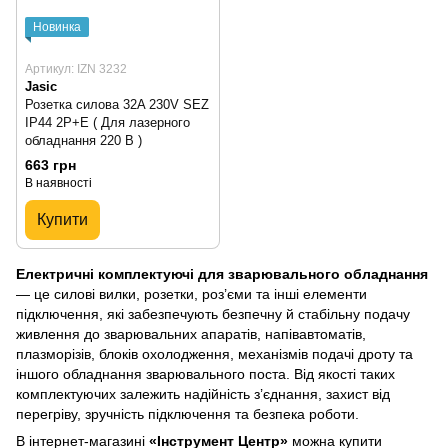
Новинка
Артикул: IZN 3232
Jasic
Розетка силова 32A 230V SEZ
IP44 2P+E ( Для лазерного
обладнання 220 В )
663 грн
В наявності
Купити
Електричні комплектуючі для зварювального обладнання
— це силові вилки, розетки, роз’єми та інші елементи
підключення, які забезпечують безпечну й стабільну подачу
живлення до зварювальних апаратів, напівавтоматів,
плазморізів, блоків охолодження, механізмів подачі дроту та
іншого обладнання зварювального поста. Від якості таких
комплектуючих залежить надійність з’єднання, захист від
перегріву, зручність підключення та безпека роботи.
В інтернет-магазині
«Інструмент Центр»
можна купити