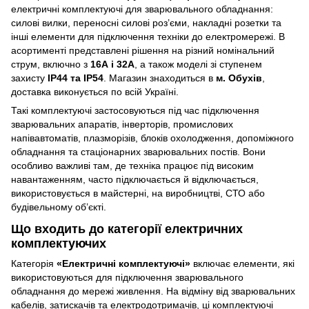
електричні комплектуючі для зварювального обладнання:
силові вилки, переносні силові роз’єми, накладні розетки та
інші елементи для підключення техніки до електромережі. В
асортименті представлені рішення на різний номінальний
струм, включно з
16А і 32А
, а також моделі зі ступенем
захисту
IP44 та IP54
. Магазин знаходиться в
м. Обухів
,
доставка виконується по всій Україні.
Такі комплектуючі застосовуються під час підключення
зварювальних апаратів, інверторів, промислових
напівавтоматів, плазморізів, блоків охолодження, допоміжного
обладнання та стаціонарних зварювальних постів. Вони
особливо важливі там, де техніка працює під високим
навантаженням, часто підключається й відключається,
використовується в майстерні, на виробництві, СТО або
будівельному об’єкті.
Що входить до категорії електричних
комплектуючих
Категорія
«Електричні комплектуючі»
включає елементи, які
використовуються для підключення зварювального
обладнання до мережі живлення. На відміну від зварювальних
кабелів, затискачів та електродотримачів, ці комплектуючі