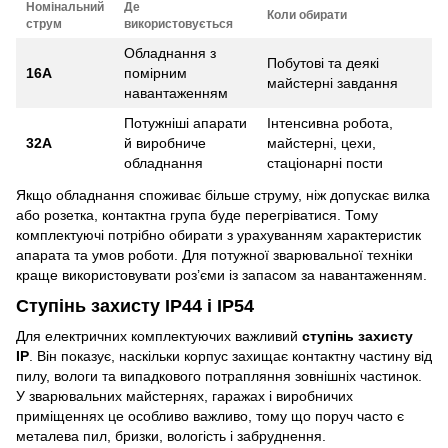
Номінальний
Де
Коли обирати
струм
використовується
Обладнання з
Побутові та деякі
16А
помірним
майстерні завдання
навантаженням
Потужніші апарати
Інтенсивна робота,
32А
й виробниче
майстерні, цехи,
обладнання
стаціонарні пости
Якщо обладнання споживає більше струму, ніж допускає вилка
або розетка, контактна група буде перегріватися. Тому
комплектуючі потрібно обирати з урахуванням характеристик
апарата та умов роботи. Для потужної зварювальної техніки
краще використовувати роз’єми із запасом за навантаженням.
Ступінь захисту IP44 і IP54
Для електричних комплектуючих важливий
ступінь захисту
IP
. Він показує, наскільки корпус захищає контактну частину від
пилу, вологи та випадкового потрапляння зовнішніх частинок.
У зварювальних майстернях, гаражах і виробничих
приміщеннях це особливо важливо, тому що поруч часто є
металева пил, бризки, вологість і забруднення.