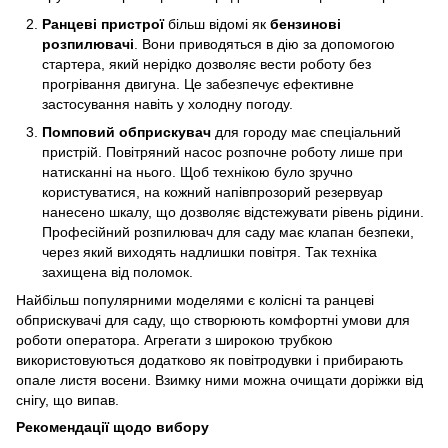
Ранцеві пристрої
більш відомі як
бензинові
розпилювачі
. Вони приводяться в дію за допомогою
стартера, який нерідко дозволяє вести роботу без
прогрівання двигуна. Це забезпечує ефективне
застосування навіть у холодну погоду.
Помповий обприскувач
для городу має спеціальний
пристрій. Повітряний насос розпочне роботу лише при
натисканні на нього. Щоб технікою було зручно
користуватися, на кожний напівпрозорий резервуар
нанесено шкалу, що дозволяє відстежувати рівень рідини.
Професійний розпилювач для саду має клапан безпеки,
через який виходять надлишки повітря. Так техніка
захищена від поломок.
Найбільш популярними моделями є колісні та ранцеві
обприскувачі для саду, що створюють комфортні умови для
роботи оператора. Агрегати з широкою трубкою
використовуються додатково як повітродувки і прибирають
опале листя восени. Взимку ними можна очищати доріжки від
снігу, що випав.
Рекомендації щодо вибору