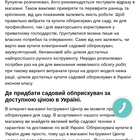
Купуючи розпилювач, його рекомендується тестувати відразу в
магазині. Також важливо приміряти та перевірити ранець та
кріплення, від цих показників залежить якість роботи. Щоб
правильно вибрати та купити обприскувач для саду, як для
професійного, так і для аматорського користування у
приватному господарстві, ґрунтуватися можна лише на
власних потребах та очікуваннях. Саме від них залежить, чи
варто вам купити електричний садовий обприскувач,
акумуляторний, бензиновий або цілком достатньо
найпростішого ручного інструменту. Нерідко розпилювач
потрібен раз на рік для виконання невеликого обсягу робіт,
при такому варіанті витрачати гроші на дорогі моделі нема
рації, цілком достатньо купити садовий обприскувач в Україні
економ класу.
Де придбати садовий обприскувач за
доступною ціною в Україні.
В інтернет-магазині Інструмент Центр ви можете придбати
обприскувачі для саду. В асортименті нашого інтернет-
магазину ви знайдете великий вибір садової техніки з
гарантією та доставкою по всій Україні. Обприскувачі купити в
Україні дуже просто, тому що в магазині Інструмент Центр
надані всі види обприскувачів, що існують. Якщо вам потрібна