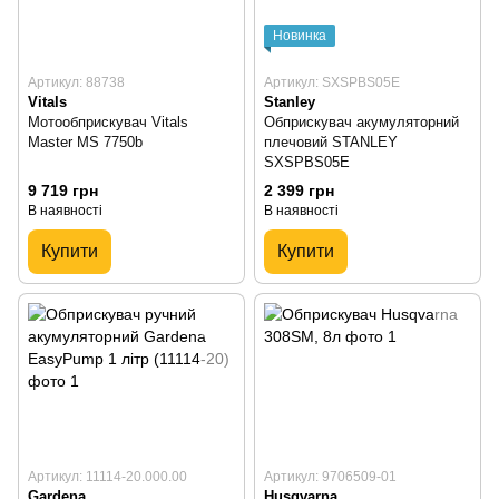
Новинка
Артикул: 88738
Артикул: SXSPBS05E
Vitals
Stanley
Мотообприскувач Vitals
Обприскувач акумуляторний
Master MS 7750b
плечовий STANLEY
SXSPBS05E
9 719 грн
2 399 грн
В наявності
В наявності
Купити
Купити
Артикул: 11114-20.000.00
Артикул: 9706509-01
Gardena
Husqvarna