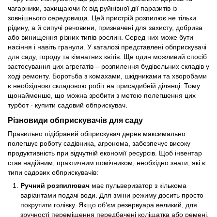
чагарники, захищаючи їх від руйнівної дії паразитів із
зовнішнього середовища. Цей пристрій розпилює не тільки
рідину, а й сипучі речовини, призначені для захисту, добрива
або винищення різних типів рослин. Серед них може бути
насіння і навіть гранули. У каталозі представлені обприскувачі
для саду, городу та кімнатних квітів. Ще один можливий спосіб
застосування цих агрегатів – розпилення будівельних складів у
ході ремонту. Боротьба з комахами, шкідниками та хворобами
є необхідною складовою робіт на присадибній ділянці. Тому
щонайменше, що можна зробити з метою полегшення цих
турбот - купити садовий обприскувач.
Різновиди обприскувачів для саду
Правильно підібраний обприскувач дерев максимально
полегшує роботу садівника, агронома, забезпечує високу
продуктивність при відчутній економії ресурсів. Щоб інвентар
став надійним, практичним помічником, необхідно знати, які є
типи садових обприскувачів:
Ручний розпилювач
має пульверизатор з кількома
варіантами подачі води. Для зміни режиму досить просто
покрутити голівку. Якщо об'єм резервуара великий, для
зручності переміщення передбачені коліщатка або ремені.