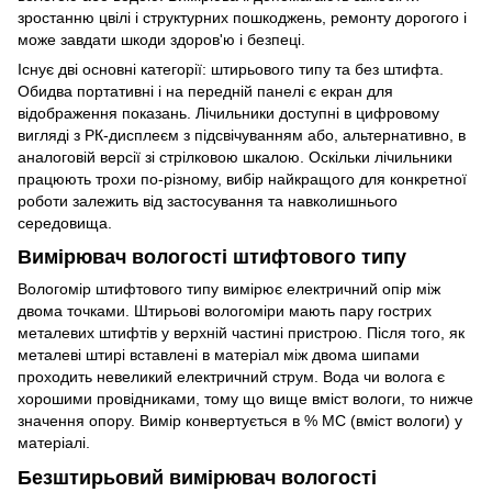
зростанню цвілі і структурних пошкоджень, ремонту дорогого і
може завдати шкоди здоров'ю і безпеці.
Існує дві основні категорії: штирьового типу та без штифта.
Обидва портативні і на передній панелі є екран для
відображення показань. Лічильники доступні в цифровому
вигляді з РК-дисплеєм з підсвічуванням або, альтернативно, в
аналоговій версії зі стрілковою шкалою. Оскільки лічильники
працюють трохи по-різному, вибір найкращого для конкретної
роботи залежить від застосування та навколишнього
середовища.
Вимірювач вологості штифтового типу
Вологомір штифтового типу вимірює електричний опір між
двома точками. Штирьові вологоміри мають пару гострих
металевих штифтів у верхній частині пристрою. Після того, як
металеві штирі вставлені в матеріал між двома шипами
проходить невеликий електричний струм. Вода чи волога є
хорошими провідниками, тому що вище вміст вологи, то нижче
значення опору. Вимір конвертується в % MC (вміст вологи) у
матеріалі.
Безштирьовий вимірювач вологості