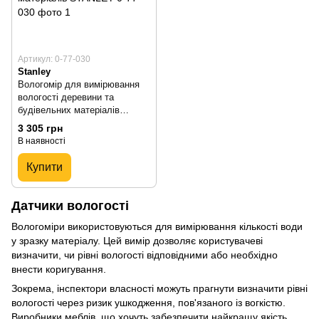
Артикул: 0-77-030
Stanley
Вологомір для вимірювання
вологості деревини та
будівельних матеріалів
STANLEY 0-77-030
3 305 грн
В наявності
Купити
Датчики вологості
Вологоміри використовуються для вимірювання кількості води
у зразку матеріалу. Цей вимір дозволяє користувачеві
визначити, чи рівні вологості відповідними або необхідно
внести коригування.
Зокрема, інспектори власності можуть прагнути визначити рівні
вологості через ризик ушкодження, пов'язаного із вогкістю.
Виробники меблів, що хочуть забезпечити найкращу якість,