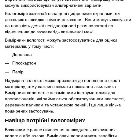
можуть використовувати альтернативні варіанти.
Вологоміри зазвичай оснащені цифровими екранами, які
дозволяють швидко знімати показання. Вони можуть вказувати
на наявність деякої невідповідності рівня вологості по
відношенню до заздалегідь визначеної межі.
Вимірники вологості можуть застосовуватись для оцінки
матеріалів, у тому числі:
Деревина
Гіпсокартон
Папір
Надмірна вологість може призвести до погіршення якості
матеріалу, тому важливо знімати показання лічильника.
Вимірники вологості є незамінними інструментами для
професіоналів, які займаються обслуговуванням власності,
деревним паливом та установкою печей, і це лише кілька
поширених застосувань.
Навіщо потрібні вологоміри?
Важливим є раннє виявлення пошкоджень, викликаних
вологою або водою. Вимірювачі допомагають запобігти