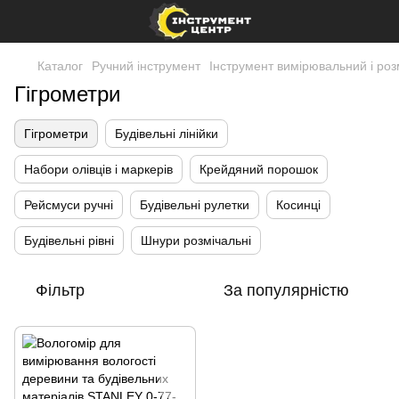
Каталог
Ручний інструмент
Інструмент вимірювальний і ро
Гігрометри
Гігрометри
Будівельні лінійки
Набори олівців і маркерів
Крейдяний порошок
Рейсмуси ручні
Будівельні рулетки
Косинці
Будівельні рівні
Шнури розмічальні
Фільтр
За популярністю