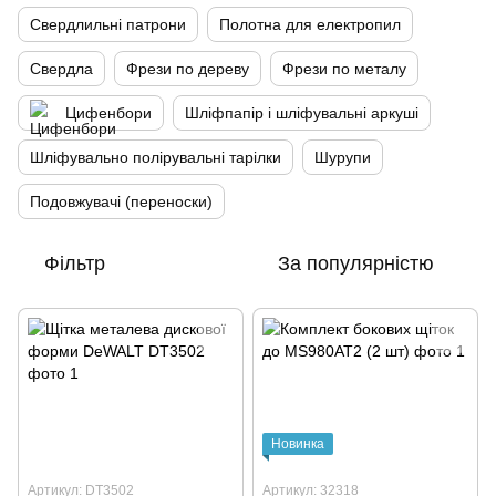
Свердлильні патрони
Полотна для електропил
Свердла
Фрези по дереву
Фрези по металу
Цифенбори
Шліфпапір і шліфувальні аркуші
Шліфувально полірувальні тарілки
Шурупи
Подовжувачі (переноски)
Фільтр
За популярністю
Новинка
Артикул: DT3502
Артикул: 32318