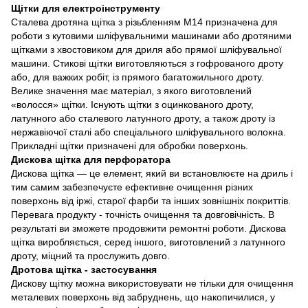
Щітки для електроінструменту
Сталева дротяна щітка з різьбленням M14 призначена для
роботи з кутовими шліфувальними машинами або дротяними
щітками з хвостовиком для дриля або прямої шліфувальної
машини. Стикові щітки виготовляються з гофрованого дроту
або, для важких робіт, із прямого багатожильного дроту.
Велике значення має матеріал, з якого виготовлений
«волосся» щітки. Існують щітки з оцинкованого дроту,
латунного або сталевого латунного дроту, а також дроту із
нержавіючої сталі або спеціального шліфувального волокна.
Прикладні щітки призначені для обробки поверхонь.
Дискова щітка для перфоратора
Дискова щітка — це елемент, який ви встановлюєте на дриль і
тим самим забезпечуєте ефективне очищення різних
поверхонь від іржі, старої фарби та інших зовнішніх покриттів.
Перевага продукту - точність очищення та довговічність. В
результаті ви зможете продовжити ремонтні роботи. Дискова
щітка виробляється, серед іншого, виготовлений з латунного
дроту, міцний та прослужить довго.
Дротова щітка - застосування
Дискову щітку можна використовувати не тільки для очищення
металевих поверхонь від забруднень, що накопичилися, у