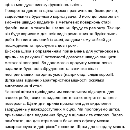
щітка має дуже високу функціональність.
Поворотна дротяна щітка своєю практичністю, безперечно,
задовольнить будь-якого користувача. З його допомогою ви
зможете швидко видалити з металевих поверхонь старі
фарби, лаки, а також інші залишки бруду та ремонту. Так що
він буде корисним для всіх видів ремонтних та будівельних
робіт. Він виготовлений із сталі, завдяки чому стійкий до
пошкоджень та прослужить довгі роки.
Дискова щітка з оправленням призначена для установки на
дриль - за рахунок її потужності дозволяє швидко очищати
металеві поверхні. За допомогою продукту можна легко
видалити будь-які забруднення та залишки після
несприятливих погодних умов (наприклад, слідів корозії).
Щітка має відмінні характеристики міцності, оскільки
виготовлена зі сталі.
Чашкові щітки з циліндричним хвостовиком підходять для
важких робіт, таких як видалення товстих покриттів та іржі з
поверхонь. Щітки для дрилів призначені для видалення
забруднень у важкодоступних місцях. Ми пропонуємо щітки,
призначені для видалення бруду в щілинах та отворах. Варто
пам'ятати, що для отримання бажаного ефекту можна
використовувати дріт різної товщини. Щітки для свердлу мають