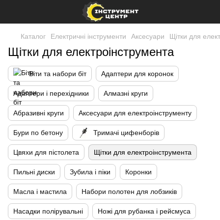
Каталог
Електричні інструменти
Аксесуари
Щітки для елек
Щітки для електроінструмента
Біти та набори біт
Адаптери для коронок
Адаптери і перехідники
Алмазні круги
Абразивні круги
Аксесуари для електроінструменту
Бури по бетону
Тримачі цифенборів
Цвяхи для пістолета
Щітки для електроінструмента
Пильні диски
Зубила і піки
Коронки
Масла і мастила
Набори полотен для лобзиків
Насадки полірувальні
Ножі для рубанка і рейсмуса