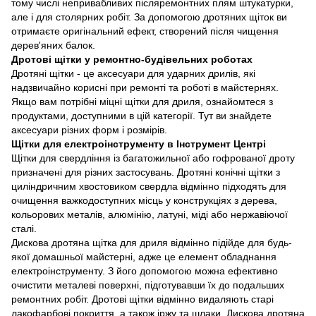
тому числі непривабливих післяремонтних плям штукатурки,
але і для столярних робіт. За допомогою дротяних щіток ви
отримаєте оригінальний ефект, створений після чищення
дерев'яних балок.
Дротові щітки у ремонтно-будівельних роботах
Дротяні щітки - це аксесуари для ударних дрилів, які
надзвичайно корисні при ремонті та роботі в майстернях.
Якщо вам потрібні міцні щітки для дриля, ознайомтеся з
продуктами, доступними в цій категорії. Тут ви знайдете
аксесуари різних форм і розмірів.
Щітки для електроінструменту в Інструмент Центрі
Щітки для свердління із багатожильної або гофрованої дроту
призначені для різних застосувань. Дротяні конічні щітки з
циліндричним хвостовиком свердла відмінно підходять для
очищення важкодоступних місць у конструкціях з дерева,
кольорових металів, алюмінію, латуні, міді або нержавіючої
сталі.
Дискова дротяна щітка для дриля відмінно підійде для будь-
якої домашньої майстерні, адже це елемент обладнання
електроінструменту. З його допомогою можна ефективно
очистити металеві поверхні, підготувавши їх до подальших
ремонтних робіт. Дротові щітки відмінно видаляють старі
лакофарбові покриття, а також іржу та шлаки. Дискова дротяна