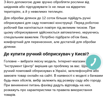
З його допомогою дуже зручно обробляти рослини від
шкідників або підгодовувати їх не лише на відкритих
територіях, а й у невеликих теплицях.
Для обробки ділянок до 12 соток більше підійдуть ручні
обприскувачі для саду помпової конструкції. Перед роботою
робочий бак нагнітається повітря під великим тиском. При
цьому обприскування здійснюється автоматично, керуючись
спеціальним важелем. Потрібно підібрати об'єм бака,
комфортний для перенесення, але достатній для обробки
ділянки.
Де купити ручний обприскувач у Києві?
Головне – вибрати якісну модель. Інтернет-магазин
"Інструмент Центр" вирішив цю проблему за вас. Щоб купити
ручний помповий обприскувач в Україні, зателефонуйте або
замовте товар онлайн на сайті. В наявності є моделі з бачками
будь-яких обсягів, вибір залежить від розміру саду або городу.
При виникненні питань фахівці дадуть відповідь на них,
розкажуть про характеристики та правила використання
товарів.