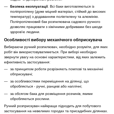
Безпека експлуатації
. Всі баки виготовляються із
поліпропілену (дуже міцний матеріал, стійкий до високих
температур) з додаванням поліетилену та алюмінію.
Поліпропіленовий бак розпилювача садового ручного
дозволяє працювати з хімічними добривами без шкоди
здоров'ю людини.
Особливості вибору механічного обприскувача
Вибираючи ручний розпилювач, необхідно розуміти, для яких
робіт він використовуватиметься. При виборі необхідно
звернути увагу на основні характеристики, від яких залежить
ефективність застосування:
за принципом роботи розрізняють помпові та механічні
обприскувачі;
за особливостями переміщення на ділянці, що
обробляється - ручні, ранцеві або наплічні;
за обсягом бака для розміщення розчинів, якими
обробляються рослини.
Ручний розприскувач найкраще підходить для побутового
застосування на невеликих городах та присадибних ділянках.