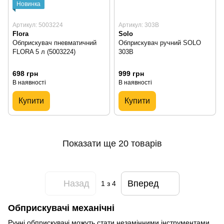
Новинка
Артикул: 5003224
Артикул: 303B
Flora
Solo
Обприскувач пневматичний
Обприскувач ручний SOLO
FLORA 5 л (5003224)
303B
698 грн
999 грн
В наявності
В наявності
Купити
Купити
Показати ще 20 товарів
Назад
Вперед
1
з 4
Обприскувачі механічні
Ручні обприскувачі можуть стати незамінними інструментами