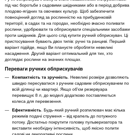
під час боротьби з садовими шкідниками або в період добрива
плодово-ягідних та овочевих культур. Щоб забезпечити
повноцінний догляд за рослинністю на прибудинковій
території, в садах та на городах, необхідно вчасно поливати
рослини, удобрювати та обприскувати спеціальними засобами
проти шкідників. Для цього слід купити ручний обприскувач. Ці
пристосування бувають двох типів: ручні та ранцеві. Перший
варіант підійде, якщо Ви плануєте обробляти невеликі
насадження. Другий варіант оптимальний для тих, хто
доглядає рослини на значних площах.
Переваги ручних обприскувачів
Компактність та зручність
. Невеликі розміри дозволяють
швидко пересуватися з ручним садовим обприскувачем по
всій ділянці чи квартирі. Якщо об'єм резервуара
перевищує 8 л, до моделі додатково поставляються
колеса для перевезення.
Ефективність
. Будь-який ручний розпилювач має кілька
режимів подачі струменя – від крапель до потужного
потоку. Достатньо покрутити головку пульверизатора та
виставити необхідну інтенсивність, щоб якісно полити
садові чи декоративні рослини.