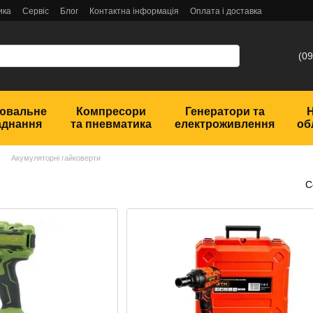
ика
Сервіс
Блог
Контактна інформація
Оплата і доставка
(09
ювальне
Компресори
Генератори та
аднання
та пневматика
електроживлення
об
Акумуляторні гайковерти
С