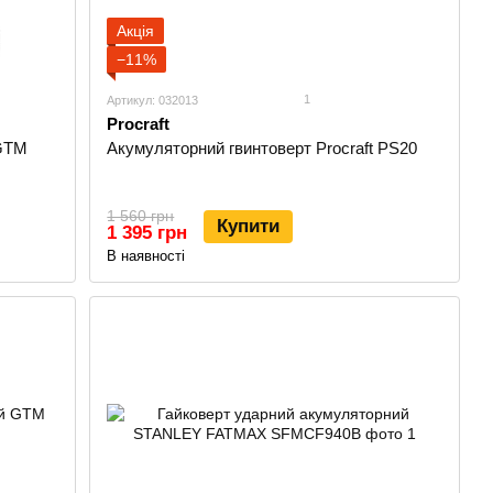
Акція
−11%
1
Артикул: 032013
Procraft
 GTM
Акумуляторний гвинтоверт Procraft PS20
1 560 грн
Купити
1 395 грн
В наявності