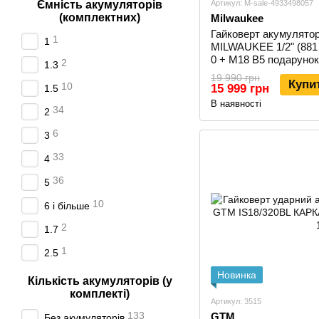
Ємність акумуляторів
Артикул: M-sale-4933498057
(комплектних)
Milwaukee
Гайковерт акумулято
1
1
MILWAUKEE 1/2" (881
0 + M18 B5 подарунок
2
1.3
19 990 грн
Купи
10
15 999 грн
1.5
В наявності
34
2
6
3
33
4
36
5
10
6 і більше
2
1.7
1
2.5
Новинка
Кількість акумуляторів (у
комплекті)
Артикул: 3515
133
GTM
Без акумуляторів