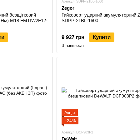
Артикул: SDPP-21BL-1600
Zegor
рний безщітковий
Гайковерт ударний акумуляторний Z
 Нм) M18 FMTIW2F12-
SDPP-21BL-1600
ти
Купити
9 927 грн
В наявності
Акція
−24%
Артикул: DCF903P2
DeWalt