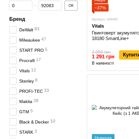
Від Ціна, грн
До Ціна, грн
ОК
−37%
Бренд
Артикул: 184445
Vitals
83
DeWalt
Гвинтоверт акумулято
18180 SmartLine+
47
Milwaukee
5
START PRO
2 059 грн
Купит
1 291 грн
17
Procraft
В наявності
12
Vitals
8
Stanley
33
PROFI-TEC
38
Makita
5
GTM
10
Black & Decker
3
STARK
Новинка