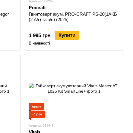
Артикул: 030269
Procraft
egor
Гвинтоверт акум. PRO-CRAFT PS-20(1АКБ
(2 A/г) та з/п) (2025)
Купити
1 995 грн
В наявності
Акція
−10%
Артикул: 184448
Vitals