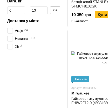
Вага, кг
безщітковий STANLE
SFMCF810D2K
Від Вага, кг
До Вага, кг
ОК
Купи
10 350 грн
Доставка у місто
В наявності
24
Акція
119
Новинка
3
Хіт
Новинка
Артикул: 4933498056
Milwaukee
Гайковерт акумулято
FHIW2F12-0 (49334980