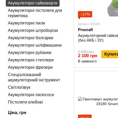
Акумуляторні гайковерти
Акумуляторні пістолети для
−17%
герметика
Акумуляторні пили
Артикул: 030189
Procraft
Акумуляторні штроборізи
Акумуляторний гайков
Акумуляторні болгарки
(без АКБ і ЗУ)
Акумуляторні шліфмашини
2 520 грн
Акумуляторні рубанки
Купит
2 100 грн
Акумуляторні степлери
В наявності
Акумуляторні фрезери
Спеціалізований
акумуляторний інструмент
Світло/звук
Акумуляторні пилососи
Пістолети клейові
Ціна, грн
Акція