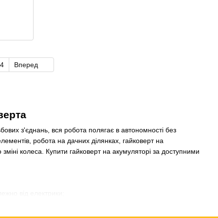
4
Вперед
верта
зьбових з'єднань, вся робота полягає в автономності без
лементів, робота на дачних ділянках, гайковерт на
о зміні колеса. Купити гайковерт на акумуляторі за доступними
ежно від електрики;