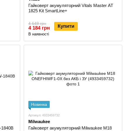
Гайковерт акумуляторний Vitals Master AT
1825 Kit SmartLine+
4 649 грн
Купити
4 184 грн
В наявності
Новинка
Артикул: 4933459732
Milwaukee
-1840B
Гайковерт акумуляторний Milwaukee M18