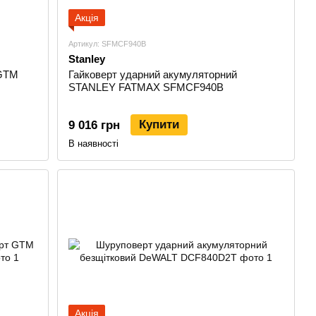
Акція
Артикул: SFMCF940B
Stanley
 GTM
Гайковерт ударний акумуляторний
STANLEY FATMAX SFMCF940B
Купити
9 016 грн
В наявності
Акція