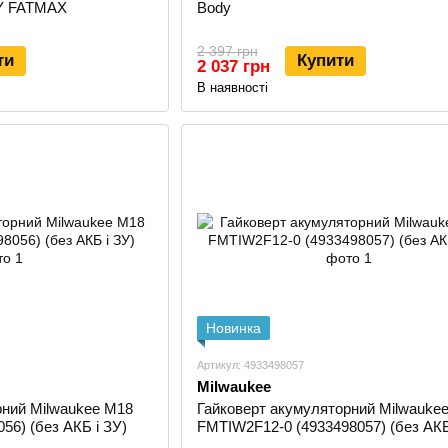
Y FATMAX
Body
2 397 грн
ти
Купити
2 037 грн
В наявності
Новинка
Артикул: 4933498057
Milwaukee
рний Milwaukee M18
Гайковерт акумуляторний Milwauke
56) (без АКБ і ЗУ)
FMTIW2F12-0 (4933498057) (без АКБ