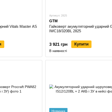
Артикул: 2825
GTM
рний Vitals Master AS
Гайковерт акумуляторний ударний
IWC18/320BL 2825
и
Купити
3 921 грн
В наявності
Новинка