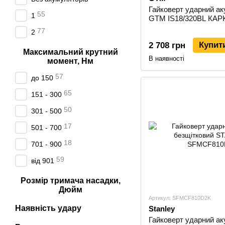
Гайковерт ударний ак
55
1
GTM IS18/320BL КАРК
77
2
Купит
2 708 грн
Максимальний крутний
В наявності
момент, Нм
57
до 150
65
151 - 300
50
301 - 500
17
501 - 700
18
701 - 900
59
від 901
Розмір тримача насадки,
Дюйм
Артикул: SFMCF810D2K
Наявність удару
Stanley
Гайковерт ударний а