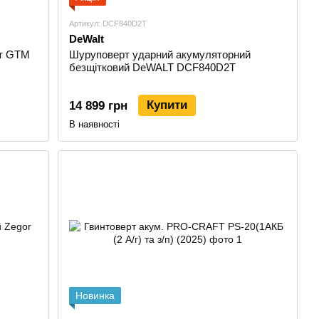
Артикул: DCF840D2T
DeWalt
рт GTM
Шуруповерт ударний акумуляторний
безщітковий DeWALT DCF840D2T
Купити
14 899 грн
В наявності
Новинка