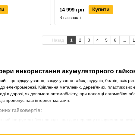
ти
Купити
14 999 грн
В наявності
Назад
1
2
3
4
5
6
...
1
сфери використання акумуляторного гайко
ний
– це відкручування, закручування гайок, шурупів, болтів, всіх рі
до електромережі. Кріплення металевих, дерев'яних, пластикових е
оді в дорозі, як допомога автомобілісту, при поломці автомобіля аб
дів пропонує наш інтернет-магазин.
них гайковертів:
ьний інструмент без проводів, що дає перевагу використання незал
м потужності моменту, що крутить;