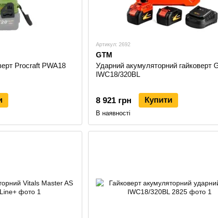
Артикул: 2692
GTM
ерт Procraft PWA18
Ударний акумуляторний гайковерт
IWC18/320BL
и
Купити
8 921 грн
В наявності