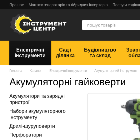
Перейти до основного контенту
Про нас
Монтаж генераторів та гібридних інверторів
Послуги садівн
Обмін та повернення
Угода користувача
Відгуки
Електричні
Сад і
Будівництво
Звар
інструменти
ділянка
та склад
обл
Головна
Каталог
Електричні інструменти
Акумуляторний інструмент
Акумуляторні гайковерти
Акумулятори та зарядні
пристрої
Набори акумуляторного
інструменту
Дрилі-шуруповерти
Перфоратори