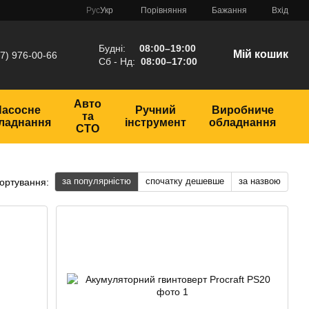
Порівняння
Рус
Укр
Бажання
Вхід
Будні:
08:00–19:00
Мій кошик
7) 976-00-66
Сб - Нд:
08:00–17:00
Авто
Насосне
Ручний
Виробниче
та
ладнання
інструмент
обладнання
СТО
за популярністю
спочатку дешевше
за назвою
ортування: