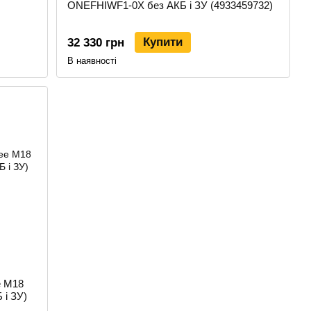
ONEFHIWF1-0X без АКБ і ЗУ (4933459732)
Купити
32 330 грн
В наявності
e M18
 і ЗУ)