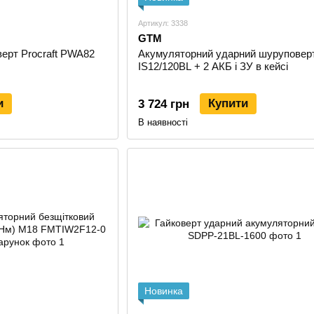
Артикул: 3338
GTM
ерт Procraft PWA82
Акумуляторний ударний шурупове
IS12/120BL + 2 АКБ і ЗУ в кейсі
и
Купити
3 724 грн
В наявності
Новинка