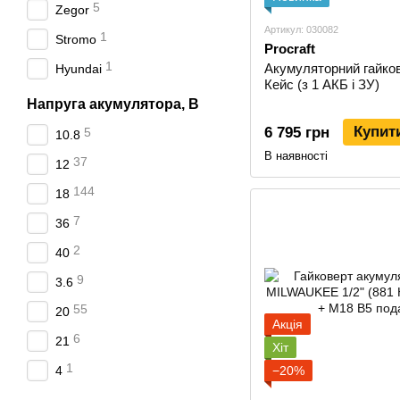
5
Zegor
Артикул: 030082
1
Stromo
Procraft
1
Акумуляторний гайков
Hyundai
Кейс (з 1 АКБ і ЗУ)
Напруга акумулятора, В
Купит
6 795 грн
5
10.8
В наявності
37
12
144
18
7
36
2
40
9
3.6
55
20
Акція
6
21
Хіт
1
4
−20%