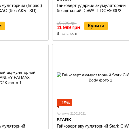
умуляторний (Impact)
Гайковерт ударний акумуляторний
АС (без АКБ і ЗП)
безщітковий DeWALT DCF903P2
15 699 грн
и
Купити
11 999 грн
В наявності
−15%
Артикул: 210018021
STARK
кумуляторний
Гайковерт акумуляторний Stark CIW