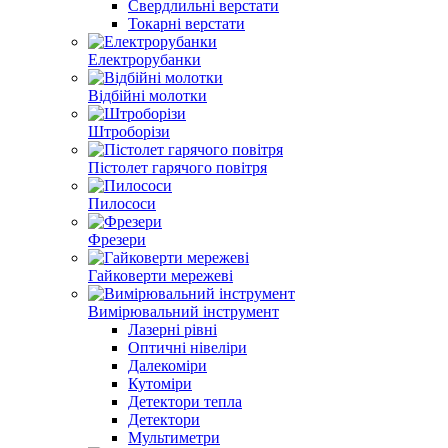
Свердлильні верстати
Токарні верстати
Електрорубанки
Відбійні молотки
Штроборізи
Пістолет гарячого повітря
Пилососи
Фрезери
Гайковерти мережеві
Вимірювальний інструмент
Лазерні рівні
Оптичні нівеліри
Далекоміри
Кутоміри
Детектори тепла
Детектори
Мультиметри