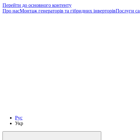
Перейти до основного контенту
Про нас
Монтаж генераторів та гібридних інверторів
Послуги са
Рус
Укр