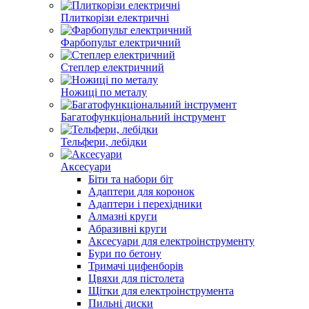
Плиткорізи електричні
Фарбопульт електричний
Степлер електричний
Ножиці по металу
Багатофункціональний інструмент
Тельфери, лебідки
Аксесуари
Біти та набори біт
Адаптери для коронок
Адаптери і перехідники
Алмазні круги
Абразивні круги
Аксесуари для електроінструменту
Бури по бетону
Тримачі цифенборів
Цвяхи для пістолета
Щітки для електроінструмента
Пильні диски