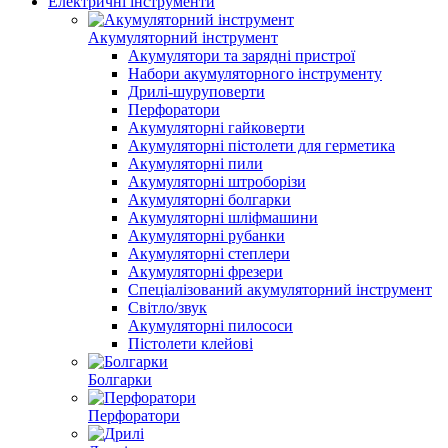
Електричні інструменти
Акумуляторний інструмент
Акумулятори та зарядні пристрої
Набори акумуляторного інструменту
Дрилі-шуруповерти
Перфоратори
Акумуляторні гайковерти
Акумуляторні пістолети для герметика
Акумуляторні пили
Акумуляторні штроборізи
Акумуляторні болгарки
Акумуляторні шліфмашини
Акумуляторні рубанки
Акумуляторні степлери
Акумуляторні фрезери
Спеціалізований акумуляторний інструмент
Світло/звук
Акумуляторні пилососи
Пістолети клейові
Болгарки
Перфоратори