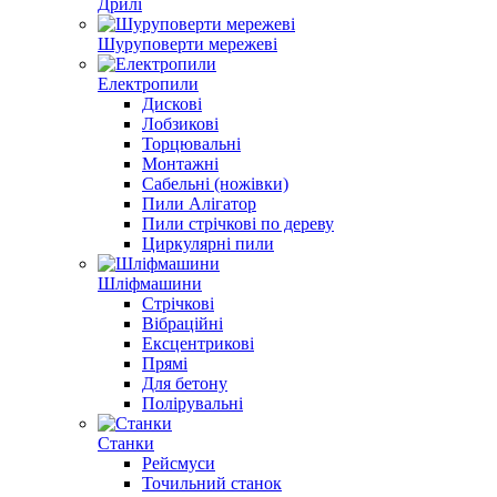
Дрилі
Шуруповерти мережеві
Електропили
Дискові
Лобзикові
Торцювальні
Монтажні
Сабельні (ножівки)
Пили Алігатор
Пили стрічкові по дереву
Циркулярні пили
Шліфмашини
Стрічкові
Вібраційні
Ексцентрикові
Прямі
Для бетону
Полірувальні
Станки
Рейсмуси
Точильний станок