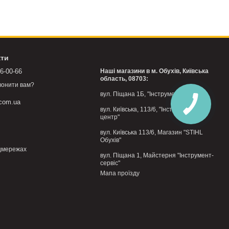
а.
кти
76-00-66
Наші магазини в м. Обухів, Київська
область, 08703:
вонити вам?
вул. Піщана 1Б, "Інструмент-центр"
.com.ua
вул. Київська, 113/6, "Інструмент-
центр"
вул. Київська 113/6, Магазин "STIHL
осадкового місця, зменшує перекіс і дозволяє працювати
Обухів"
цмережах
вул. Піщана 1, Майстерня "Інструмент-
сервіс"
Мапа проїзду
нтблоками та щільними посадками, краще обирати прес із
ння й уникати перекосу, що впливає і на якість, і на безпеку.