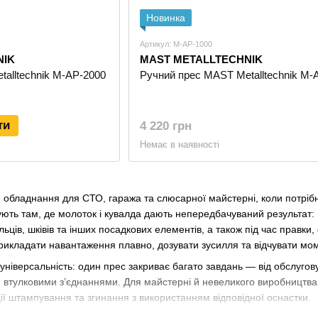
Новинка
Артикул: M-AP-1000
NIK
MAST METALLTECHNIK
alltechnik M-AP-2000
Ручний прес MAST Metalltechnik M-
ти
4 220 грн
Немає в наявності
 обладнання для СТО, гаража та слюсарної майстерні, коли потрібн
ють там, де молоток і кувалда дають непередбачуваний результат: 
альців, шківів та інших посадкових елементів, а також під час правк
рикладати навантаження плавно, дозувати зусилля та відчувати мом
універсальність: один прес закриває багато завдань — від обслугов
 втулковими з’єднаннями. Для майстерні й невеликого виробництва 
ії штампування та згинання з використанням відповідної оснастки.