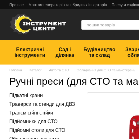
Перейти до основного контенту
Про нас
Монтаж генераторів та гібридних інверторів
Послуги садівн
Обмін та повернення
Угода користувача
Відгуки
Електричні
Сад і
Будівництво
Звар
інструменти
ділянка
та склад
обл
Головна
Каталог
Авто та СТО
Обладнання для СТО та майстерень
Ручні преси (для СТО та м
Підкатні крани
Траверси та стенди для ДВЗ
Трансмісійні стійки
Підйомники для СТО
Підйомні столи для СТО
Обладнання для авто