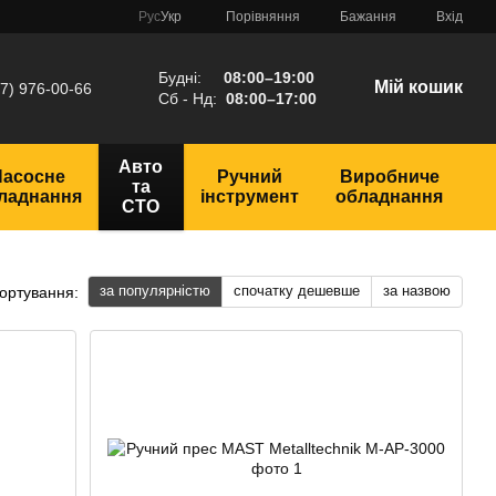
Порівняння
Рус
Укр
Бажання
Вхід
Будні:
08:00–19:00
Мій кошик
7) 976-00-66
Сб - Нд:
08:00–17:00
Авто
Насосне
Ручний
Виробниче
та
ладнання
інструмент
обладнання
СТО
за популярністю
спочатку дешевше
за назвою
ортування: