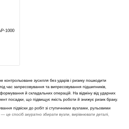
AP-1000
е контрольоване зусилля без ударів і ризику пошкодити
під час запресовування та випресовування підшипників,
и, формування й складальних операцій. На відміну від ударних
ент посадки, що підвищує якість роботи й знижує ризик браку.
ування підвіски до робіт зі ступичними вузлами, рульовими
— це спосіб акуратно збирати вузли, вирівнювати деталі,