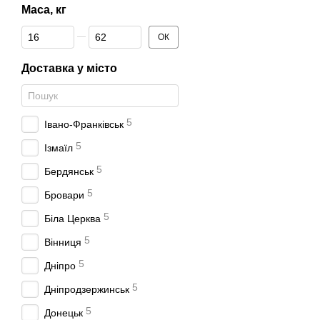
Які завдання в
Маса, кг
Ручні преси застосовують
Від Маса, кг
До Маса, кг
ОК
запресовування та ви
Доставка у місто
посадка та зняття шкі
правка невеликих дет
складання вузлів з н
5
Івано-Франківськ
формування, розвальц
5
Ізмаїл
випрямлення, піджим
5
Бердянськ
Залежно від конструкції 
5
Бровари
акуратність.
5
Біла Церква
Види ручних пр
5
Вінниця
Конкретна конструкція пр
5
Дніпро
Механічні ручні прес
5
Дніпродзержинськ
Механічний ручний прес з
дозування зусилля на не
5
Донецьк