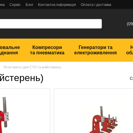
ика
Сервіс
Блог
Контактна інформація
Оплата і доставка
(09
ювальне
Компресори
Генератори та
аднання
та пневматика
електроживлення
об
Ручні преси (для СТО та майстерень)
айстерень)
С