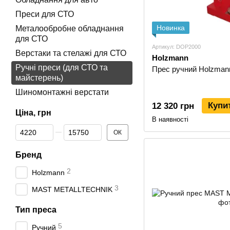
Преси для СТО
Новинка
Металообробне обладнання
для СТО
Артикул: DOP2000
Верстаки та стелажі для СТО
Holzmann
Ручні преси (для СТО та
Прес ручний Holzman
майстерень)
Шиномонтажні верстати
Купи
12 320 грн
Ціна, грн
В наявності
Від Ціна, грн
До Ціна, грн
ОК
Бренд
2
Holzmann
3
MAST METALLTECHNIK
Тип преса
5
Ручний