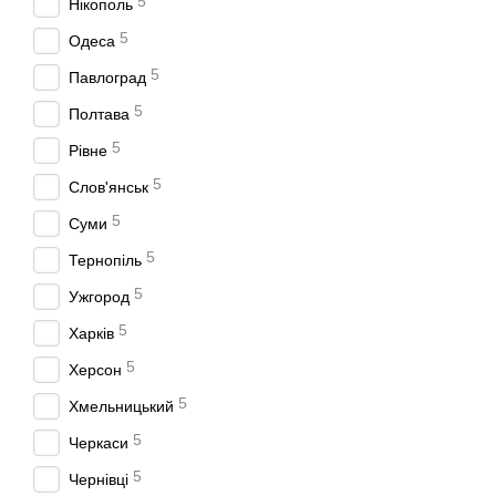
5
Нікополь
Регульований стіл і зроз
підлаштовуватися під зав
5
Одеса
4) Жорсткість рами та
5
Павлоград
У преса має бути жорстка
5
Полтава
моделей важлива стійкіст
5
Рівне
5) Сумісність з осна
5
Слов'янськ
Більшість пресових опера
5
Суми
використовувати потрібну
5
Тернопіль
Безпека під час
5
Ужгород
Ручний прес безпечніший
5
Харків
не перевищуйте реко
5
Херсон
використовуйте оснас
5
стежте за стійкістю п
Хмельницький
не тримайте руки в з
5
Черкаси
за підозри на перекі
5
Чернівці