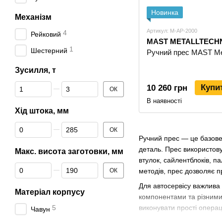
Новинка
Механізм
Артикул: M-AP-2000
4
Рейковий
MAST METALLTECH
1
Шестерний
Ручний прес MAST Met
Зусилля, т
Від Зусилля, т
До Зусилля, т
Купи
10 260 грн
ОК
В наявності
Хід штока, мм
Від Хід штока, мм
До Хід штока, мм
ОК
Ручний прес — це базове
деталь. Прес використову
Макс. висота заготовки, мм
втулок, сайлентблоків, п
Від Макс. висота заготовки, мм
До Макс. висота заготовки, мм
ОК
методів, прес дозволяє п
Для автосервісу важлива 
Матеріал корпусу
компонентами та різними
5
виконувати прості операц
Чавун