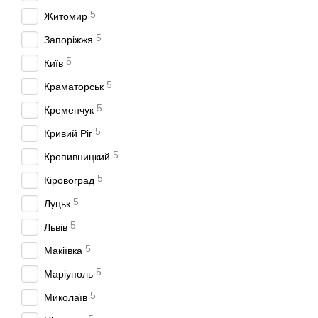
втулками й деталями, де 
5
Житомир
Ручні преси з гідро
5
Запоріжжя
Якщо в категорії є преси
5
Київ
на СТО: робота з велики
5
Краматорськ
Настільні та підлого
5
Настільні моделі зру
Кременчук
Підлогові преси зазв
5
Кривий Ріг
5
Як вибрати руч
Кропивницкий
5
Кіровоград
1) Зусилля (тоннаж)
5
Луцьк
Це головний параметр. Пі
буде вищим, ніж у легко
5
Львів
2) Хід штока та робо
5
Макіївка
Важливо, щоб хід дозволя
5
Маріуполь
оснастки (оправки, проста
5
Миколаїв
3) Розмір і регулюва