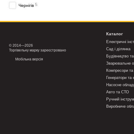
Типові помилки
5
Чернігів
Купівля преса «впри
Ігнорування робочої 
Робота без правильно
Каталог
Недостатня жорсткіст
Електричні інс
© 2014—2026
Сад і ділянка
Торгівельну марку зареєстровано
Неправильне встанов
Будівництво та
Мобільна версія
FAQ
Зварювальне о
Компресори та
Чим прес кращий за 
Генератори та
Прес дає плавне зусилля
Насосне облад
акуратно.
Авто та СТО
Який тоннаж обрати
Ручний інстру
Виробниче обл
Залежить від типових ву
запасом за зусиллям і д
Чи потрібна додатко
У більшості випадків так