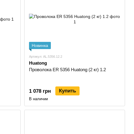
к;
гниевых сплавов;
Новинка
костей и элементов конструкций;
Артикул: AL.5356.12.2
м присадочного прутка;
Huatong
ии подходящего оборудования.
Проволока ER 5356 Huatong (2 кг) 1.2
метр прутка или проволоки, но и марку присадки. ER 1100,
для всех задач. Каждая марка рассчитана на свою группу
Купить
1 078 грн
В наличии
ng
рочные материалы для алюминия без лишнего усложнения
торые уже работают с TIG или MIG сваркой алюминия и
еталей, профилей, рам и элементов техники.