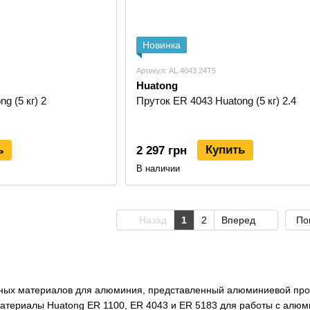
Новинка
Артикул: AL.4043.24T5
Huatong
g (5 кг) 2
Пруток ER 4043 Huatong (5 кг) 2.4
ь
Купить
2 297 грн
В наличии
Назад
1
2
Вперед
По
ных материалов для алюминия, представленный алюминиевой прово
атериалы Huatong ER 1100, ER 4043 и ER 5183 для работы с алю