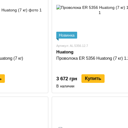
Сварщикам — для TIG-сварки алюминия с исполь
Автосервисам — для ремонта алюминиевых элемен
Мастерским — для регулярных работ с алюминие
Производственным участкам — для изготовления 
Новинка
Монтажным бригадам — для выездных работ, где 
Артикул: AL.5356.12.7
Huatong
Для корректного выбора нужно понимать, с каким а
atong (7 кг)
Проволока ER 5356 Huatong (7 кг) 1.
металла неизвестна, лучше уточнить задачу у специ
документации к изделию. Это особенно важно для от
вид шва, но и прочность, пластичность или коррозион
ь
Купить
3 672 грн
Как выбрать пруток или проволо
В наличии
Перед покупкой сварочного материала Huatong стои
присадки. ER 1100 выбирают для технически чистог
кремниевых сплавов, ER 5183 — для алюминиево-маг
соединения.
Второй параметр — диаметр. Тонкие прутки удобны д
небольших деталей. Более крупные диаметры использ