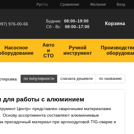
Сравнение
Рус
Укр
Желания
Вход
Будние:
08:00–19:00
Корзина
097) 976-00-66
Сб - Вс:
08:00–17:00
Авто
Насосное
Ручной
Производств
и
оборудование
инструмент
оборудова
СТО
по популярности
сначала дешевле
по названию
ртировка:
 для работы с алюминием
струмент Центр» представлен сварочными материалами
. Основу ассортимента составляют алюминиевые
ак присадочный материал при аргонодуговой TIG-сварке и