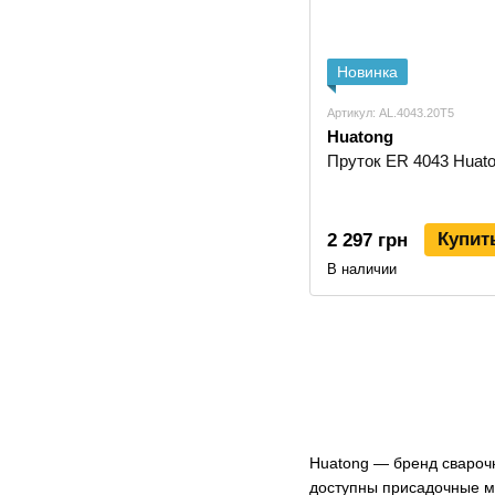
Новинка
Артикул: AL.4043.20T5
Huatong
Пруток ER 4043 Huaton
Купит
2 297 грн
В наличии
Huatong — бренд свароч
доступны присадочные м