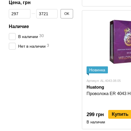
Цена, грн
От Цена, грн
До Цена, грн
OK
Наличие
30
В наличии
3
Нет в наличии
Новинка
Артикул: AL.4043.08.05
Huatong
Проволока ER 4043 Hua
Купить
299 грн
В наличии