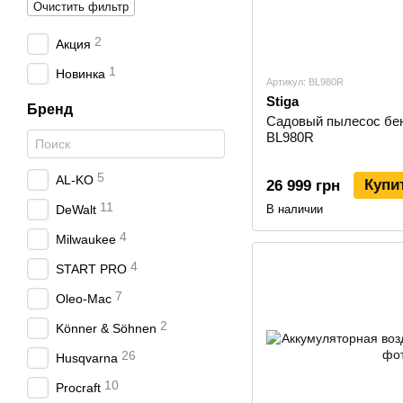
Очистить фильтр
2
Акция
1
Новинка
Артикул: BL980R
Stiga
Бренд
Садовый пылесос бе
BL980R
5
AL-KO
Купи
26 999 грн
11
DeWalt
В наличии
4
Milwaukee
4
START PRO
7
Oleo-Mac
2
Könner & Söhnen
26
Husqvarna
10
Procraft