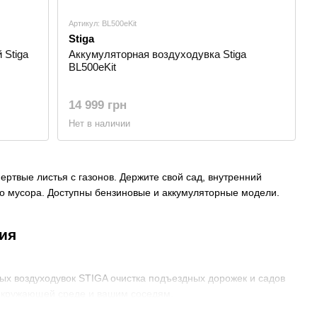
Артикул: BL500eKit
Stiga
 Stiga
Аккумуляторная воздуходувка Stiga
BL500eKit
14 999 грн
Нет в наличии
ртвые листья с газонов. Держите свой сад, внутренний
ого мусора. Доступны бензиновые и аккумуляторные модели.
ния
ных воздуходувок STIGA очистка подъездных дорожек и садов
т окружающей среде и вашим соседям.