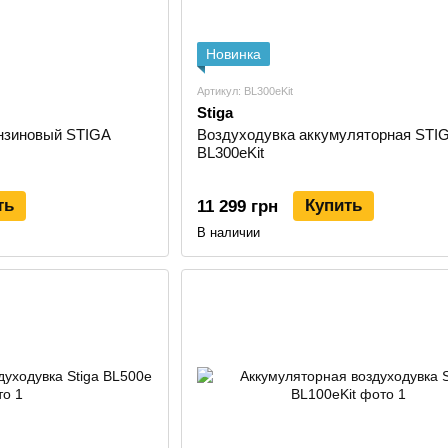
Новинка
Артикул: BL300eKit
Stiga
нзиновый STIGA
Воздуходувка аккумуляторная STI
BL300eKit
ть
Купить
11 299 грн
В наличии