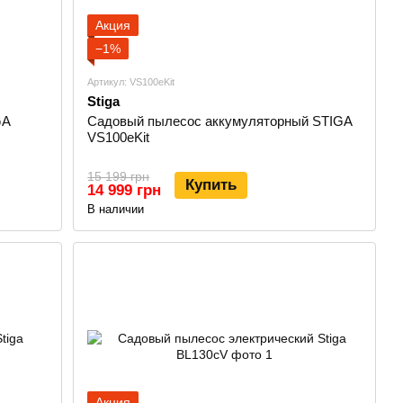
Акция
−1%
Артикул: VS100eKit
Stiga
GA
Садовый пылесос аккумуляторный STIGA
VS100eKit
15 199 грн
Купить
14 999 грн
В наличии
Акция