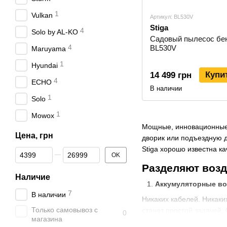
1
Vulkan
Артикул: BL530V
Stiga
4
Solo by AL-KO
Садовый пылесос бе
4
BL530V
Maruyama
1
Hyundai
Купи
14 499 грн
4
ECHO
В наличии
1
Solo
1
Mowox
Мощные, инновационные и
Цена, грн
дворик или подъездную д
Stiga хорошо известна к
От Цена, грн
До Цена, грн
OK
Разделяют возд
Наличие
Аккумуляторные во
7
В наличии
Никаких кабелей. Никаки
Только самовывоз с
станет простой задачей.
0
магазина
Электрические возд