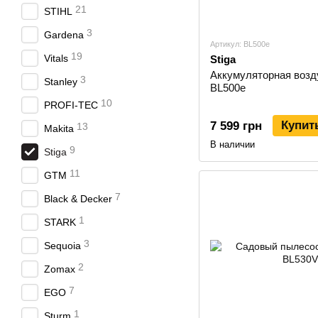
21
STIHL
3
Gardena
Артикул: BL500e
19
Vitals
Stiga
Аккумуляторная возд
3
Stanley
BL500e
10
PROFI-TEC
Купит
7 599 грн
13
Makita
В наличии
9
Stiga
11
GTM
7
Black & Decker
1
STARK
3
Sequoia
2
Zomax
7
EGO
1
Sturm