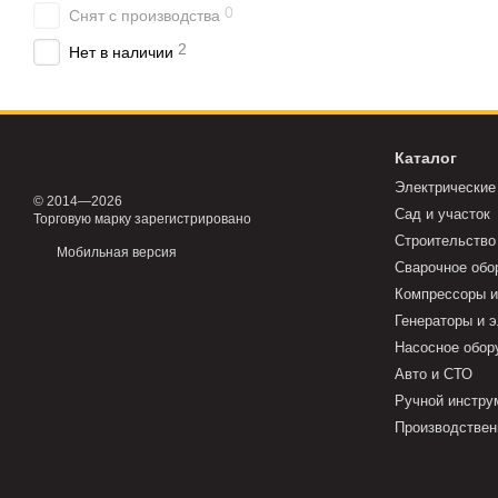
0
Снят с производства
Легкие и бесшумные элек
2
Нет в наличии
Эргономичные ручки дела
Бензиновые воздух
Благодаря мощным двига
самыми разными задачами
Каталог
Легкие и удобн
Электрические
© 2014—2026
Сад и участок
Торговую марку зарегистрировано
Важной задачей для подд
Строительство
Мобильная версия
Воздуходувки Stiga
— э
Сварочное обо
сбалансированному весу 
Компрессоры и
режим вакуумирования, 
Генераторы и 
Воздуходувки и пылесо
Насосное обор
использовании инструмен
Авто и СТО
работу, не беспокоясь о 
Ручной инстру
Купить воздухо
Производствен
В больших садах удален
и быстро с помощью воз