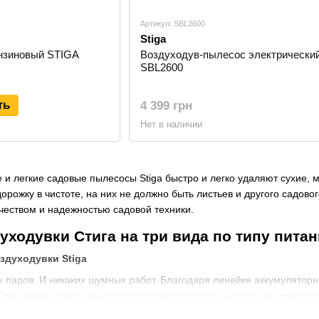
Артикул: SBL2600
Stiga
нзиновый STIGA
Воздуходув-пылесос электрический
SBL2600
ть
4 399 грн
Нет в наличии
 легкие садовые пылесосы Stiga быстро и легко удаляют сухие, ме
орожку в чистоте, на них не должно быть листьев и другого садов
ачеством и надежностью садовой техники.
уходувки Стига на три вида по типу пита
здуходувки Stiga
х паров. И никаких шумных работ. Благодаря линейке аккумулятор
 Они легкие, простые в использовании и просты в уходе, не вредя
уходувки Stiga