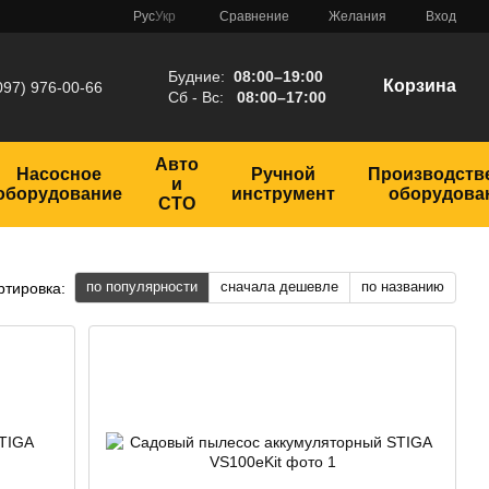
Сравнение
Рус
Укр
Желания
Вход
Будние:
08:00–19:00
Корзина
097) 976-00-66
Сб - Вс:
08:00–17:00
Авто
Насосное
Ручной
Производств
и
оборудование
инструмент
оборудова
СТО
по популярности
сначала дешевле
по названию
ртировка: