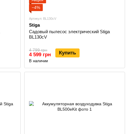
−4%
Артикул: BL130cV
Stiga
Садовый пылесос электрический Stiga
BL130cV
4 799 грн
Купить
4 599 грн
В наличии