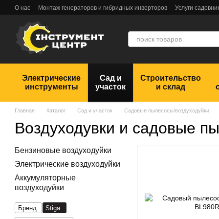
Перейти к основному контенту
О нас
Монтаж генераторов и гибридных инверторов
Услуги садовни
Обмен и возврат
Пользовательское соглашение
Отзывы
Электрические
Сад и
Строительство
инструменты
участок
и склад
Главная
Каталог
Сад и участок
Садовые пылесосы/воздуходуйки
Воздуходувки и садовые пы
Бензиновые воздуходуйки
Электрические воздуходуйки
Аккумуляторные
воздуходуйки
Бренд:
Stiga