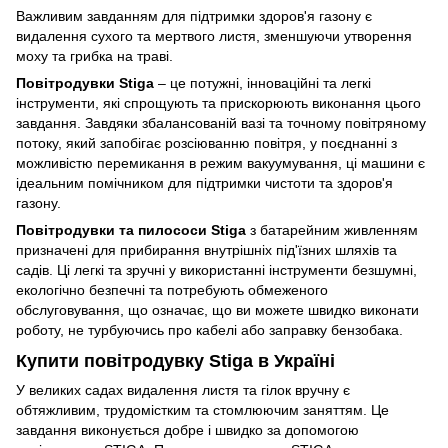
Важливим завданням для підтримки здоров'я газону є
видалення сухого та мертвого листя, зменшуючи утворення
моху та грибка на траві.
Повітродувки Stiga
– це потужні, інноваційні та легкі
інструменти, які спрощують та прискорюють виконання цього
завдання. Завдяки збалансованій вазі та точному повітряному
потоку, який запобігає розсіюванню повітря, у поєднанні з
можливістю перемикання в режим вакуумування, ці машини є
ідеальним помічником для підтримки чистоти та здоров'я
газону.
Повітродувки та пилососи Stiga
з батарейним живленням
призначені для прибирання внутрішніх під'їзних шляхів та
садів. Ці легкі та зручні у використанні інструменти безшумні,
екологічно безпечні та потребують обмеженого
обслуговування, що означає, що ви можете швидко виконати
роботу, не турбуючись про кабелі або заправку бензобака.
Купити повітродувку Stiga в Україні
У великих садах видалення листя та гілок вручну є
обтяжливим, трудомістким та стомлюючим заняттям. Це
завдання виконується добре і швидко за допомогою