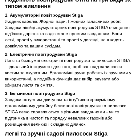
типом живлення
1. Акумуляторні повітродувки Stiga
Жодних кабелів. Жодної пари. І жодних галасливих робіт.
Завдяки лінійці акумуляторних повітродувок STIGA очищення
під'їзних доріжок та садів стане простим завданням. Вони
легкі, прості у використанні та прості у догляді, не шкодять
довкіллю та вашим сусідам.
2. Електричні повітродувки Stiga
Легкі та безшумні електричні повітродувки та пилососи STIGA
– ідеальний інструмент для того, щоб ваш сад залишався
чистим та акуратним. Ергономічні ручки роблять їх зручними у
використанні, а подвійна функція дає вибір: здувати або
збирати листя та сміття.
3. Бензинові повітродувки Stiga
Завдяки потужним двигунам та інтуїтивно зрозумілому
ергономічному дизайну бензинові повітродувки та пилососи
STIGA легко справляються з різними завданнями - чи то
підтримка в чистоті та порядку невеликих газонів або
розчищення великих і складних ділянок.
Легкі та зручні садові пилососи Stiga