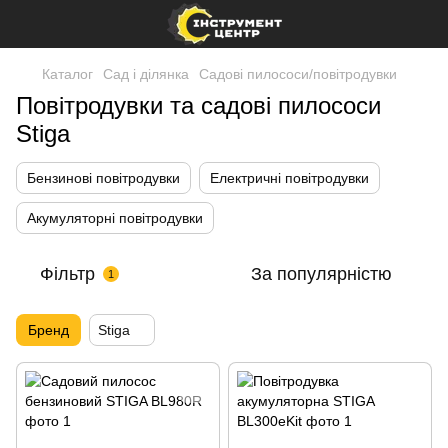
Каталог
Сад і ділянка
Садові пилососи/повітродувки
Повітродувки та садові пилососи
Stiga
Бензинові повітродувки
Електричні повітродувки
Акумуляторні повітродувки
Фільтр
За популярністю
1
Бренд
Stiga