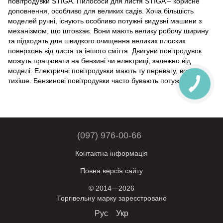
повітродувки STIGA. Пилососи для листя STIGA – корисне
доповнення, особливо для великих садів. Хоча більшість
моделей ручні, існують особливо потужні видувні машини з
механізмом, що штовхає. Вони мають велику робочу ширину
та підходять для швидкого очищення великих плоских
поверхонь від листя та іншого сміття. Двигуни повітродувок
можуть працювати на бензині чи електриці, залежно від
моделі. Електричні повітродувки мають ту перевагу, вони
тихіше. Бензинові повітродувки часто бувають потужними.
(097) 976-00-66
Контактна інформація
Повна версія сайту
© 2014—2026
Торгівельну марку зареєстровано
Рус
Укр