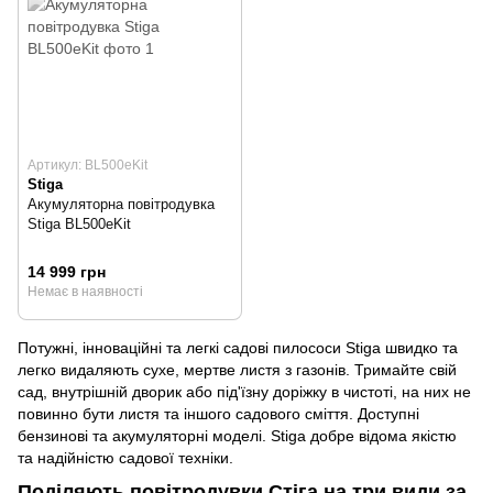
Артикул: BL500eKit
Stiga
Акумуляторна повітродувка
Stiga BL500eKit
14 999 грн
Немає в наявності
Потужні, інноваційні та легкі садові пилососи Stiga швидко та
легко видаляють сухе, мертве листя з газонів. Тримайте свій
сад, внутрішній дворик або під'їзну доріжку в чистоті, на них не
повинно бути листя та іншого садового сміття. Доступні
бензинові та акумуляторні моделі. Stiga добре відома якістю
та надійністю садової техніки.
Поділяють повітродувки Стіга на три види за