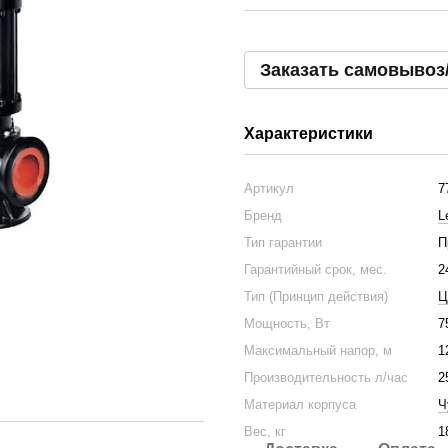
Заказать самовывоз
Характеристики
Артикул
7
Бренд
L
Тип гарантии
П
Гарантийный срок, мес.
2
Тип (Принцип действия)
Ц
Мощность, Вт
7
Максимальный напор, м
1
Производительность л/час
2
Материал корпуса
Ч
Вес, кг
1