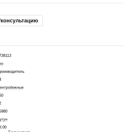
/консультацию
738113
eo
роизводитель
4
ентробежные
50
2
5980
угун
8.00