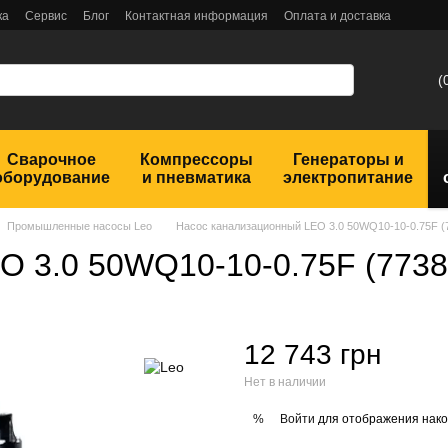
ка
Сервис
Блог
Контактная информация
Оплата и доставка
(
Сварочное
Компрессоры
Генераторы и
оборудование
и пневматика
электропитание
Промышленные насосы Leo
Насос канализационный LEO 3.0 50WQ10-10-0.75F (
O 3.0 50WQ10-10-0.75F (7738
12 743 грн
Нет в наличии
Войти
для отображения нако
%