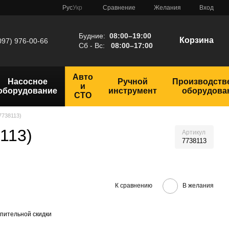
Сравнение
Рус
Укр
Желания
Вход
Будние:
08:00–19:00
Корзина
097) 976-00-66
Сб - Вс:
08:00–17:00
Авто
Насосное
Ручной
Производств
и
оборудование
инструмент
оборудова
СТО
7738113)
113)
Артикул
7738113
К сравнению
В желания
пительной скидки