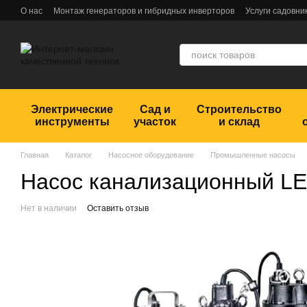
Перейти к основному контенту
О нас
Монтаж генераторов и гибридных инверторов
Услуги садовни
Обмен и возврат
Пользовательское соглашение
Отзывы
Электрические
Сад и
Строительство
инструменты
участок
и склад
Главная
Каталог
Насосное оборудование
Промышленные насосы
Насос канализационный LE
Нет в наличии
Оставить отзыв