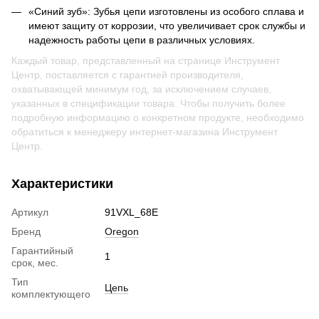
«Синий зуб»: Зубья цепи изготовлены из особого сплава и
имеют защиту от коррозии, что увеличивает срок службы и
надежность работы цепи в различных условиях.
Каждый товар, представленный на странице Инструмент
Центр, поставляется с гарантией производителя,
охватывающей минимум год, за исключением случаев,
указанных в спецификации товара. Чтобы получить более
подробную информацию о конкретном продукте, необходимо
обратиться к менеджеру интернет-магазина Инструмент
Центр.
Характеристики
Артикул
91VXL_68E
Бренд
Oregon
Гарантийный
1
срок, мес.
Тип
Цепь
комплектующего