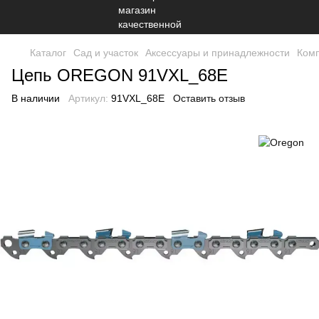
Каталог
Сад и участок
Аксессуары и принадлежности
Комп
Цепь OREGON 91VXL_68E
В наличии
Артикул:
91VXL_68E
Оставить отзыв