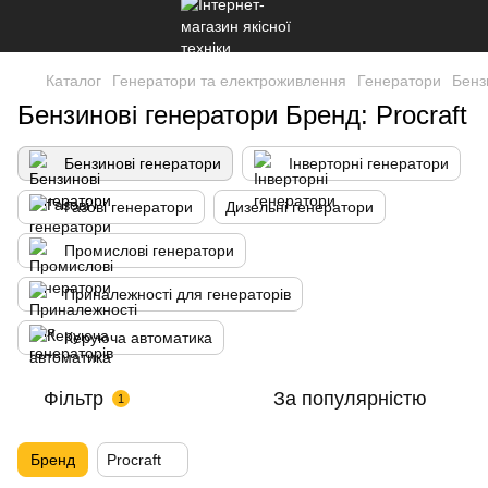
Каталог
Генератори та електроживлення
Генератори
Бенз
Бензинові генератори Бренд: Procraft
Бензинові генератори
Інверторні генератори
Газові генератори
Дизельні генератори
Промислові генератори
Приналежності для генераторів
Керуюча автоматика
Фільтр
За популярністю
1
Бренд
Procraft