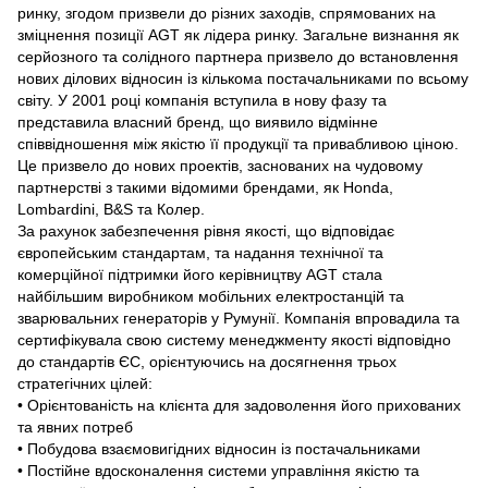
ринку, згодом призвели до різних заходів, спрямованих на
зміцнення позиції AGT як лідера ринку. Загальне визнання як
серйозного та солідного партнера призвело до встановлення
нових ділових відносин із кількома постачальниками по всьому
світу. У 2001 році компанія вступила в нову фазу та
представила власний бренд, що виявило відмінне
співвідношення між якістю її продукції та привабливою ціною.
Це призвело до нових проектів, заснованих на чудовому
партнерстві з такими відомими брендами, як Honda,
Lombardini, B&S та Колер.
За рахунок забезпечення рівня якості, що відповідає
європейським стандартам, та надання технічної та
комерційної підтримки його керівництву AGT стала
найбільшим виробником мобільних електростанцій та
зварювальних генераторів у Румунії. Компанія впровадила та
сертифікувала свою систему менеджменту якості відповідно
до стандартів ЄС, орієнтуючись на досягнення трьох
стратегічних цілей:
• Орієнтованість на клієнта для задоволення його прихованих
та явних потреб
• Побудова взаємовигідних відносин із постачальниками
• Постійне вдосконалення системи управління якістю та