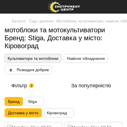
Каталог
Сад і ділянка
Мотоблоки, культиватори, навісне об
мотоблоки та мотокультиватори
Бренд: Stiga, Доставка у місто:
Кіровоград
Культиватори та мотоблоки
Навісне обладнання
Розкидачі добрив
Фільтр
За популярністю
2
Бренд
Stiga
Доставка у місто
Кіровоград