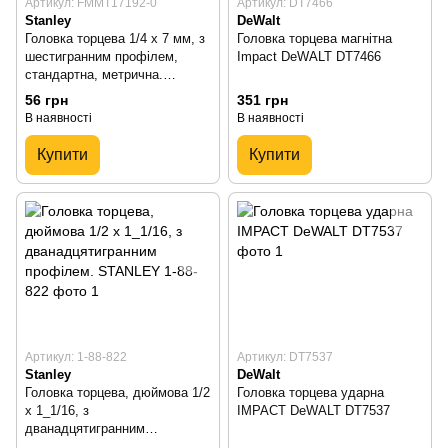
Артикул: FMMT17192-0
Артикул: DT7466
Stanley
DeWalt
Головка торцева 1/4 х 7 мм, з
Головка торцева магнітна
шестигранним профілем,
Impact DeWALT DT7466
стандартна, метрична.
STANLEY FMMT17192-0
56 грн
351 грн
В наявності
В наявності
Купити
Купити
Артикул: 1-88-822
Артикул: DT7537
Stanley
DeWalt
Головка торцева, дюймова 1/2
Головка торцева ударна
х 1_1/16, з
IMPACT DeWALT DT7537
дванадцятигранним
профілем. STANLEY 1-88-822