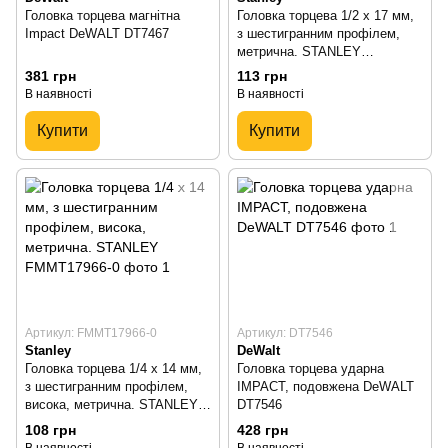
Головка торцева магнітна
Головка торцева 1/2 х 17 мм,
Impact DeWALT DT7467
з шестигранним профілем,
метрична. STANLEY
FMMT17236-0
381 грн
113 грн
В наявності
В наявності
Купити
Купити
Артикул: FMMT17966-0
Артикул: DT7546
Stanley
DeWalt
Головка торцева 1/4 х 14 мм,
Головка торцева ударна
з шестигранним профілем,
IMPACT, подовжена DeWALT
висока, метрична. STANLEY
DT7546
FMMT17966-0
108 грн
428 грн
В наявності
В наявності