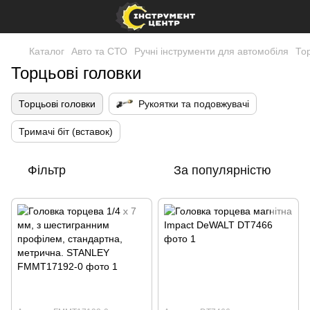
Каталог
Авто та СТО
Ручні інструменти для автомобіля
Тор
Торцьові головки
Торцьові головки
Рукоятки та подовжувачі
Тримачі біт (вставок)
Фільтр
За популярністю