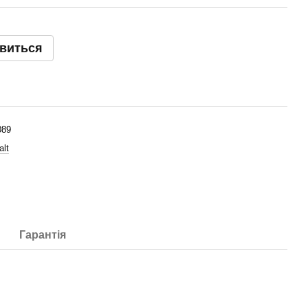
явиться
089
lt
Гарантія