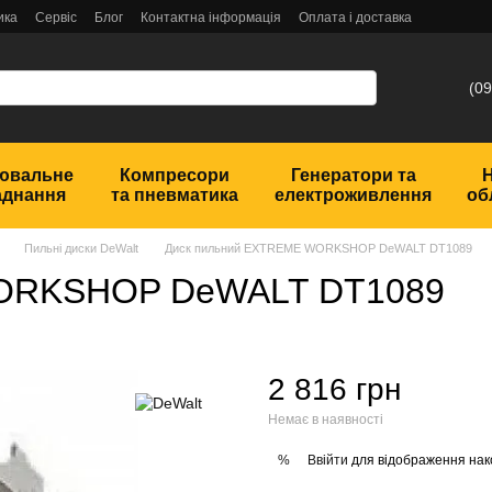
ика
Сервіс
Блог
Контактна інформація
Оплата і доставка
(09
ювальне
Компресори
Генератори та
аднання
та пневматика
електроживлення
об
Пильні диски DeWalt
Диск пильний EXTREME WORKSHOP DeWALT DT1089
WORKSHOP DeWALT DT1089
2 816 грн
Немає в наявності
Ввійти
для відображення нак
%