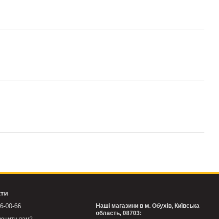
кти
76-00-66
Наші магазини в м. Обухів, Київська
область, 08703: