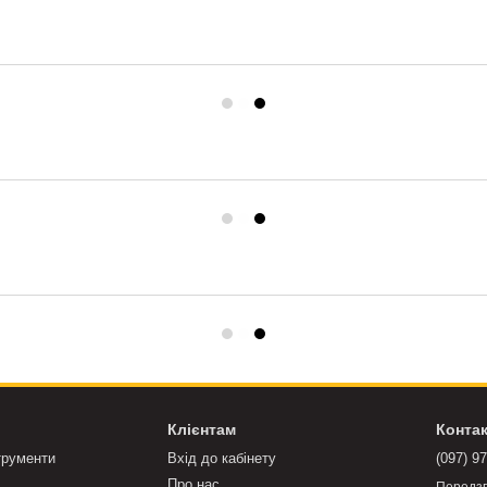
Клієнтам
Конта
трументи
Вхід до кабінету
(097) 9
Про нас