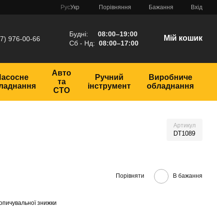
Порівняння
Рус
Укр
Бажання
Вхід
Будні:
08:00–19:00
Мій кошик
7) 976-00-66
Сб - Нд:
08:00–17:00
Авто
Насосне
Ручний
Виробниче
та
ладнання
інструмент
обладнання
СТО
Артикул
DT1089
Порівняти
В бажання
опичувальної знижки