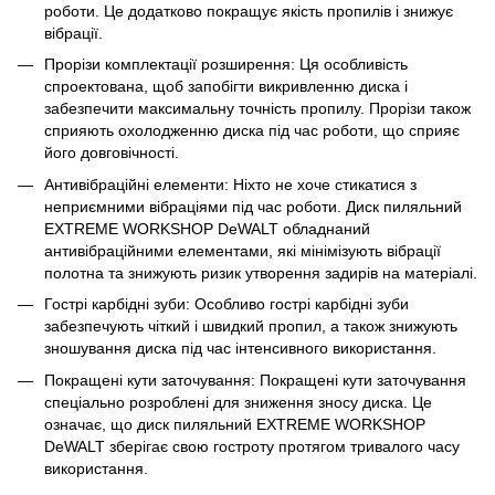
роботи. Це додатково покращує якість пропилів і знижує
вібрації.
Прорізи комплектації розширення: Ця особливість
спроектована, щоб запобігти викривленню диска і
забезпечити максимальну точність пропилу. Прорізи також
сприяють охолодженню диска під час роботи, що сприяє
його довговічності.
Антивібраційні елементи: Ніхто не хоче стикатися з
неприємними вібраціями під час роботи. Диск пиляльний
EXTREME WORKSHOP DeWALT обладнаний
антивібраційними елементами, які мінімізують вібрації
полотна та знижують ризик утворення задирів на матеріалі.
Гострі карбідні зуби: Особливо гострі карбідні зуби
забезпечують чіткий і швидкий пропил, а також знижують
зношування диска під час інтенсивного використання.
Покращені кути заточування: Покращені кути заточування
спеціально розроблені для зниження зносу диска. Це
означає, що диск пиляльний EXTREME WORKSHOP
DeWALT зберігає свою гостроту протягом тривалого часу
використання.