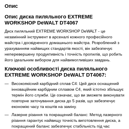
Опис
Опис диска пиляльного EXTREME
WORKSHOP DeWALT DT4067
Диск пиляльний EXTREME WORKSHOP DeWALT - це
незамінний інструмент в арсеналі кожного професійного
майстра і досвідченого домашнього майстра. Розроблений з
урахуванням найвищих стандартів якості, він забезпечує
неперевершену продуктивність і точність пропилів, що робить
його ідеальним вибором для найвимогливіших завдань.
Ключові особливості диска пиляльного
EXTREME WORKSHOP DeWALT DT4067:
Високоякісний карбідний сплав С4: Цей диск оснащений
інноваційним карбідним сплавом С4, який істотно збільшує
термін його служби. Це означає, що ви зможете виконувати
повторне заточування диска до 5 разів, що забезпечує
економію часу та коштів на заміну.
Лазерне різання та покращений баланс: Метод лазерного
різання гарантує найвищу точність виготовлення диска, а
покращений баланс забезпечує стабільність під час