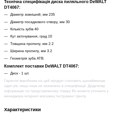
Технічна специфікація диска пиляльного DeWALT
DT4067:
Діаметр зовнішній, мм 235
Діаметр посадкового отвору, мм 30
Кількість зубів 40
Кут заточування, град 10
Товщина пропилу, мм 2.2
Ширина пропилу, мм 3.2
Геометрія зуба ATB.
Комплект поставки DeWALT DT4067:
Диск - 1 шт.
Гарантія виробника на цей продукт становить щонайменше
один рік, якщо інше не зазначено в специфікації. Додаткову
інформацію по представленому товару Ви можете уточнити у
менеджера інтернет-магазину Інструмент Центр.
Характеристики