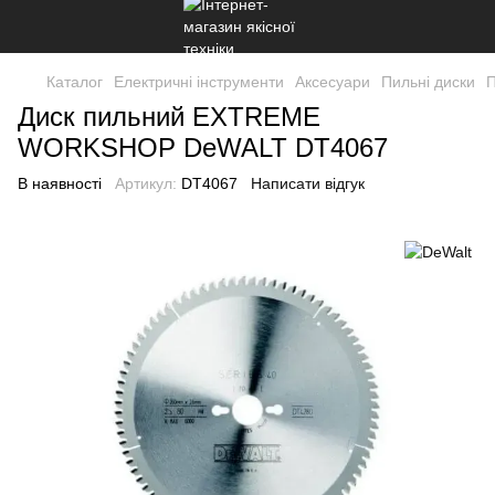
Каталог
Електричні інструменти
Аксесуари
Пильні диски
П
Диск пильний EXTREME
WORKSHOP DeWALT DT4067
В наявності
Артикул:
DT4067
Написати відгук