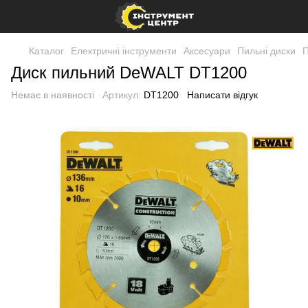
Каталог
Електричні інструменти
Аксесуари
Пильні диски
П
Диск пильний DeWALT DT1200
Немає в наявності
Артикул:
DT1200
Написати відгук