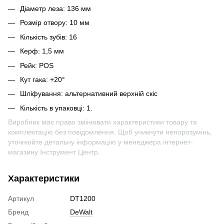
Діаметр леза: 136 мм
Розмір отвору: 10 мм
Кількість зубів: 16
Керф: 1,5 мм
Рейк: POS
Кут гака: +20°
Шліфування: альтернативний верхній скіс
Кількість в упаковці: 1.
Виробник має право змінювати характеристики товару та
комплектацію без повідомлення. Щоб уникнути непорозумінь,
уточнюйте детальну інформацію у менеджера інтернет-
магазину Інструмент Центр.
Характеристики
Артикул
DT1200
Бренд
DeWalt