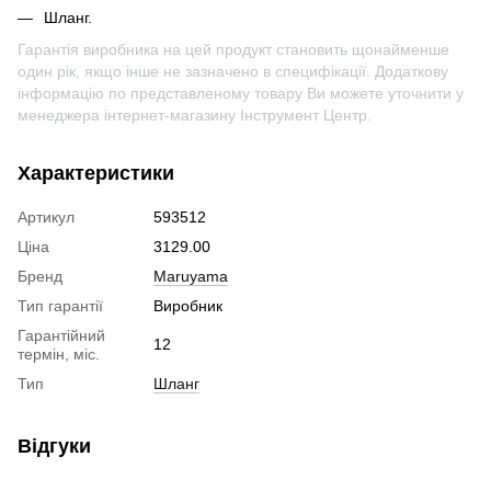
Шланг.
Гарантія виробника на цей продукт становить щонайменше
один рік, якщо інше не зазначено в специфікації. Додаткову
інформацію по представленому товару Ви можете уточнити у
менеджера інтернет-магазину Інструмент Центр.
Характеристики
Артикул
593512
Ціна
3129.00
Бренд
Maruyama
Тип гарантії
Виробник
Гарантійний
12
термін, міс.
Тип
Шланг
Відгуки