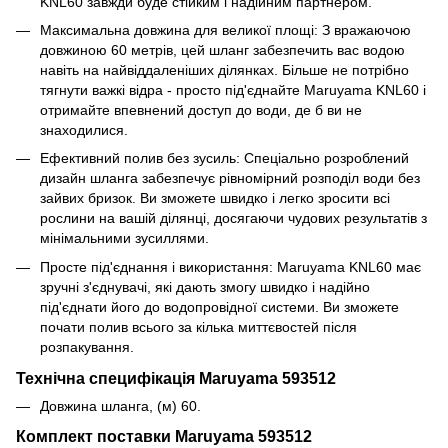
KNL60 завжди буде стійким і надійним партнером.
Максимальна довжина для великої площі: З вражаючою
довжиною 60 метрів, цей шланг забезпечить вас водою
навіть на найвіддаленіших ділянках. Більше не потрібно
тягнути важкі відра - просто під'єднайте Maruyama KNL60 і
отримайте впевнений доступ до води, де б ви не
знаходилися.
Ефективний полив без зусиль: Спеціально розроблений
дизайн шланга забезпечує рівномірний розподіл води без
зайвих бризок. Ви зможете швидко і легко зросити всі
рослини на вашій ділянці, досягаючи чудових результатів з
мінімальними зусиллями.
Просте під'єднання і використання: Maruyama KNL60 має
зручні з'єднувачі, які дають змогу швидко і надійно
під'єднати його до водопровідної системи. Ви зможете
почати полив всього за кілька миттєвостей після
розпакування.
Технічна специфікація Maruyama 593512
Довжина шланга, (м) 60.
Комплект поставки Maruyama 593512