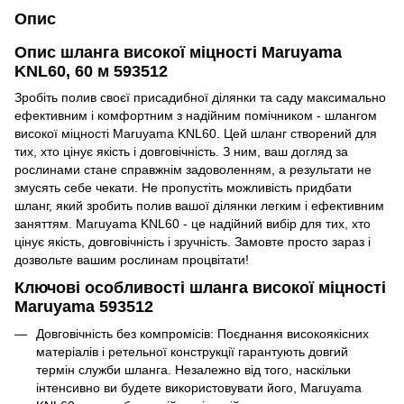
Опис
Опис шланга високої міцності Maruyama
KNL60, 60 м 593512
Зробіть полив своєї присадибної ділянки та саду максимально
ефективним і комфортним з надійним помічником - шлангом
високої міцності Maruyama KNL60. Цей шланг створений для
тих, хто цінує якість і довговічність. З ним, ваш догляд за
рослинами стане справжнім задоволенням, а результати не
змусять себе чекати. Не пропустіть можливість придбати
шланг, який зробить полив вашої ділянки легким і ефективним
заняттям. Maruyama KNL60 - це надійний вибір для тих, хто
цінує якість, довговічність і зручність. Замовте просто зараз і
дозвольте вашим рослинам процвітати!
Ключові особливості шланга високої міцності
Maruyama 593512
Довговічність без компромісів: Поєднання високоякісних
матеріалів і ретельної конструкції гарантують довгий
термін служби шланга. Незалежно від того, наскільки
інтенсивно ви будете використовувати його, Maruyama