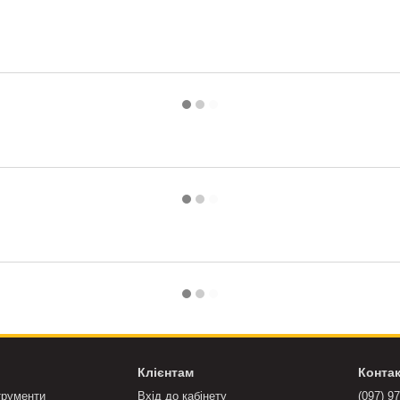
Клієнтам
Конта
трументи
Вхід до кабінету
(097) 9