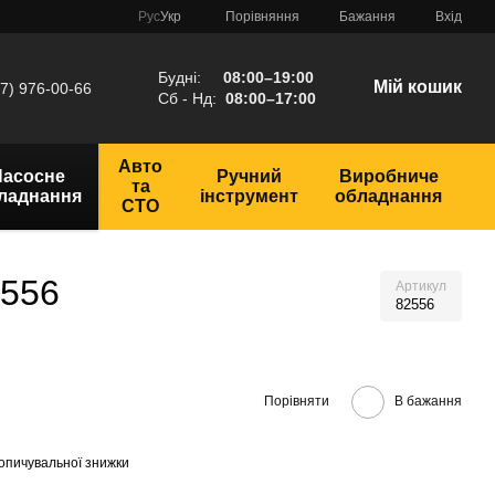
Порівняння
Рус
Укр
Бажання
Вхід
Будні:
08:00–19:00
Мій кошик
7) 976-00-66
Сб - Нд:
08:00–17:00
Авто
Насосне
Ручний
Виробниче
та
ладнання
інструмент
обладнання
СТО
2556
Артикул
82556
Порівняти
В бажання
опичувальної знижки