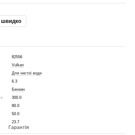
 швидко
82556
Vulkan
Для чистої води
6.3
Бензин
хв
300.0
80.0
50.0
23.7
Гарантія