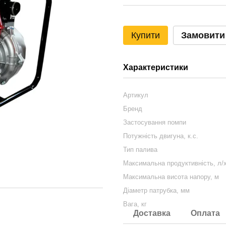
Купити
Замовити
Характеристики
Артикул
Бренд
Застосування помпи
Потужність двигуна, к.с.
Тип палива
Максимальна продуктивність, л/
Максимальна висота напору, м
Діаметр патрубка, мм
Вага, кг
Доставка
Оплата