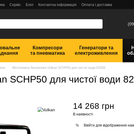
ика
Сервіс
Блог
Контактна інформація
Оплата і доставка
(09
ювальне
Компресори
Генератори та
аднання
та пневматика
електроживлення
об
kan
Мотопомпа бензинова Vulkan SCHP50 для чистої води 82556
an SCHP50 для чистої води 8
14 268 грн
В наявності
Ввійти
для відображення нак
%