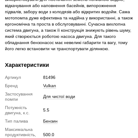
відкачування або наповнення басейнів, випорожнення
підвалів, забору води з колодязів або відкритих водойм. Сама
мотопомпа дуже ефективна та надійна у використанні, а також
ергономічна та проста в обслуговуванні. Сучасна вихлопна
система двигуна, а також її конструкція знижують рівень шуму,
який створюється роботою насоса двигуна. Для такого
обладнання бензонасос має невеликі габарити та вагу, тому
його легко встановити чи транспортувати ділянкою.
Характеристики
Артикул
81496
Бренд
Vulkan
Застосування
Для чистої води
помпи
Потужність
5.5
двигуна, к.с.
Тип палива
Бензин
Максимальна
продуктивність,
500.0