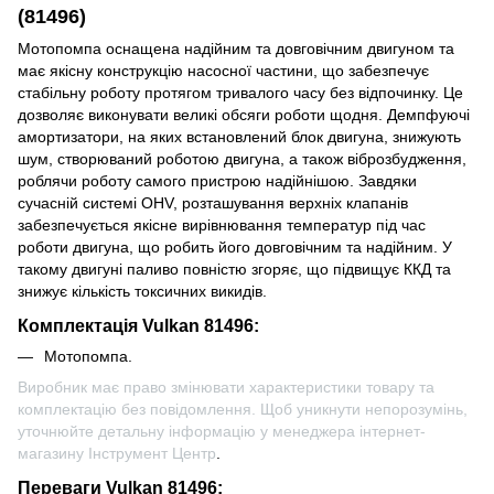
(81496)
Мотопомпа оснащена надійним та довговічним двигуном та
має якісну конструкцію насосної частини, що забезпечує
стабільну роботу протягом тривалого часу без відпочинку. Це
дозволяє виконувати великі обсяги роботи щодня. Демпфуючі
амортизатори, на яких встановлений блок двигуна, знижують
шум, створюваний роботою двигуна, а також віброзбудження,
роблячи роботу самого пристрою надійнішою. Завдяки
сучасній системі OHV, розташування верхніх клапанів
забезпечується якісне вирівнювання температур під час
роботи двигуна, що робить його довговічним та надійним. У
такому двигуні паливо повністю згоряє, що підвищує ККД та
знижує кількість токсичних викидів.
Комплектація Vulkan 81496:
Мотопомпа.
Виробник має право змінювати характеристики товару та
комплектацію без повідомлення. Щоб уникнути непорозумінь,
уточнюйте детальну інформацію у менеджера інтернет-
магазину Інструмент Центр
.
Переваги Vulkan 81496: