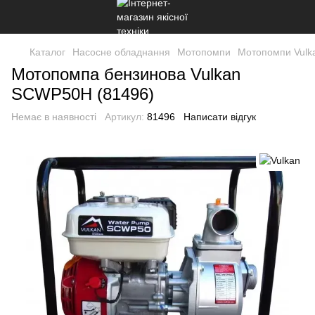
Каталог
Насосне обладнання
Мотопомпи
Мотопомпи Vulk
Мотопомпа бензинова Vulkan
SCWP50H (81496)
Немає в наявності
Артикул:
81496
Написати відгук