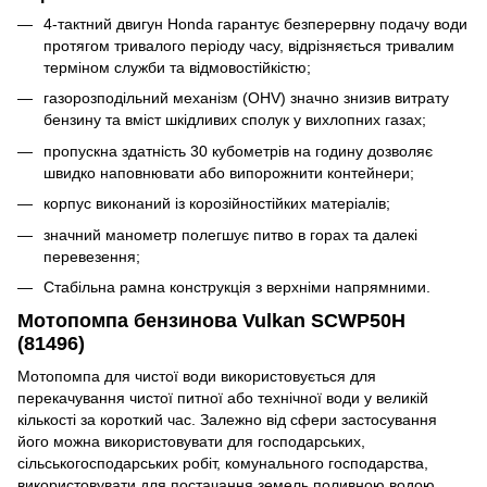
4-тактний двигун Honda гарантує безперервну подачу води
протягом тривалого періоду часу, відрізняється тривалим
терміном служби та відмовостійкістю;
газорозподільний механізм (OHV) значно знизив витрату
бензину та вміст шкідливих сполук у вихлопних газах;
пропускна здатність 30 кубометрів на годину дозволяє
швидко наповнювати або випорожнити контейнери;
корпус виконаний із корозійностійких матеріалів;
значний манометр полегшує питво в горах та далекі
перевезення;
Стабільна рамна конструкція з верхніми напрямними.
Мотопомпа бензинова Vulkan SCWP50H
(81496)
Мотопомпа для чистої води використовується для
перекачування чистої питної або технічної води у великій
кількості за короткий час. Залежно від сфери застосування
його можна використовувати для господарських,
сільськогосподарських робіт, комунального господарства,
використовувати для постачання земель поливною водою,