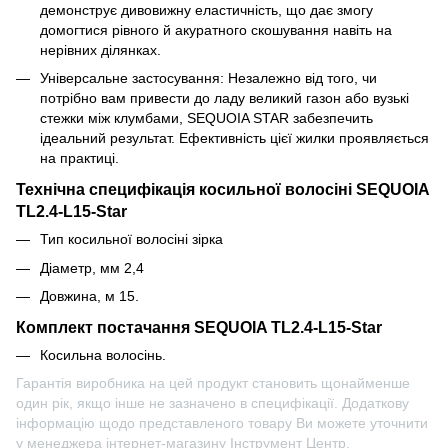
демонструє дивовижну еластичність, що дає змогу
домогтися рівного й акуратного скошування навіть на
нерівних ділянках.
Універсальне застосування: Незалежно від того, чи
потрібно вам привести до ладу великий газон або вузькі
стежки між клумбами, SEQUOIA STAR забезпечить
ідеальний результат. Ефективність цієї жилки проявляється
на практиці.
Технічна специфікація косильної волосіні SEQUOIA
TL2.4-L15-Star
Тип косильної волосіні зірка
Діаметр, мм 2,4
Довжина, м 15.
Комплект постачання SEQUOIA TL2.4-L15-Star
Косильна волосінь.
Гарантія виробника на цей продукт становить щонайменше
один рік, якщо інше не зазначено в специфікації. Додаткову
інформацію щодо представленого товару Ви можете уточнити
у менеджера інтернет-магазину Інструмент Центр.