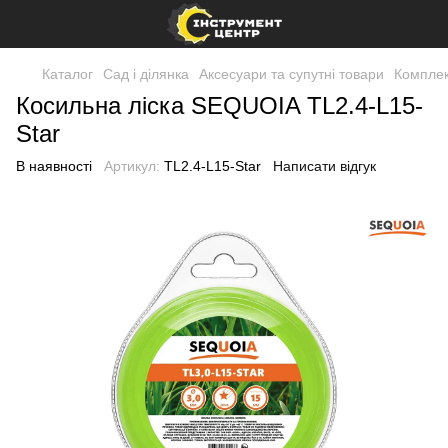
Каталог
Сад і ділянка
Аксесуари та супутні товари
Комплек
Косильна ліска SEQUOIA TL2.4-L15-
Star
В наявності
Артикул:
TL2.4-L15-Star
Написати відгук