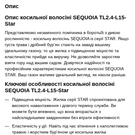
Опис
Опис косильної волосіні SEQUOIA TL2.4-L15-
Star
Представляємо незамінного помічника в боротьбі з дикою
рослинністю - косильну волосінь SEQUOIA із серії STAR. Якщо
густа трава і дрібний бур'ян стають на заваді вашому
ідеальному газону, то ця жилка з підвищеною міцністю та
еластичністю прийде на виручку. Не дозволяйте заростям
взяти гору над вашим садом. Довіртеся надійності та
професійним характеристикам косильної волосіні SEQUOIA
STAR. Ваш газон матиме ідеальний вигляд, як ніколи раніше.
Ключові особливості косильної волосіні
SEQUOIA TL2.4-L15-Star
Підвищена міцність: Жилка серії STAR спроектована для
високого навантаження і довгого терміну служби. Ви
можете бути впевнені, що вона впорається з
найскладнішими завданнями без втрати ефективності.
Еластичність у дії: Навіть під час зіткнення з наполегливою
травою і жорстким бур'яном ця косильна жилка