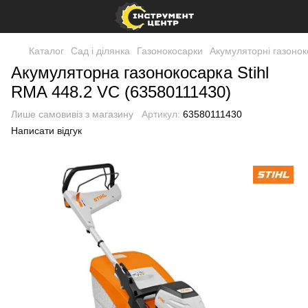
Каталог
Сад і ділянка
Газонокосарки
Акумуляторні газоно
Акумуляторна газонокосарка Stihl
RMA 448.2 VC (63580111430)
Лише самовивіз з магазину
Артикул:
63580111430
Написати відгук