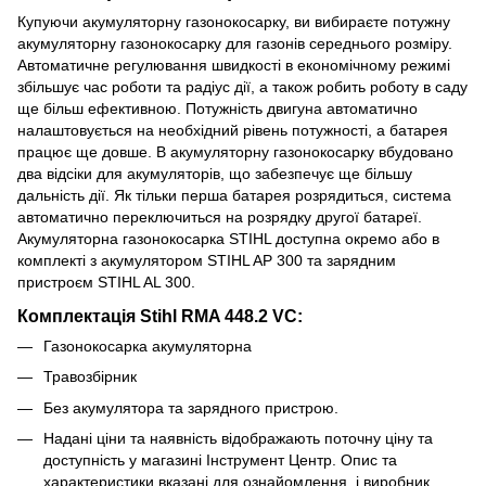
Купуючи акумуляторну газонокосарку, ви вибираєте потужну
акумуляторну газонокосарку для газонів середнього розміру.
Автоматичне регулювання швидкості в економічному режимі
збільшує час роботи та радіус дії, а також робить роботу в саду
ще більш ефективною. Потужність двигуна автоматично
налаштовується на необхідний рівень потужності, а батарея
працює ще довше. В акумуляторну газонокосарку вбудовано
два відсіки для акумуляторів, що забезпечує ще більшу
дальність дії. Як тільки перша батарея розрядиться, система
автоматично переключиться на розрядку другої батареї.
Акумуляторна газонокосарка STIHL доступна окремо або в
комплекті з акумулятором STIHL AP 300 та зарядним
пристроєм STIHL AL 300.
Комплектація Stihl RMA 448.2 VC:
Газонокосарка акумуляторна
Травозбірник
Без акумулятора та зарядного пристрою.
Надані ціни та наявність відображають поточну ціну та
доступність у магазині Інструмент Центр. Опис та
характеристики вказані для ознайомлення, і виробник