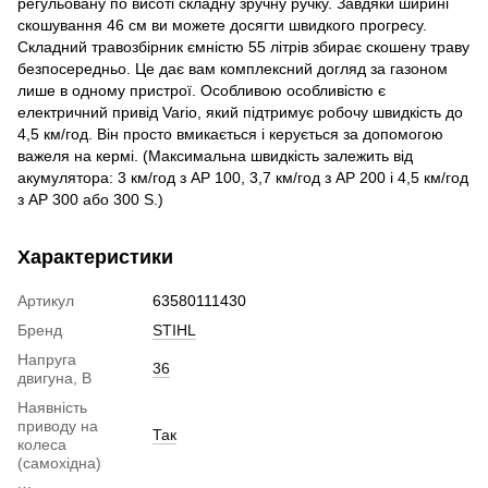
регульовану по висоті складну зручну ручку. Завдяки ширині
скошування 46 см ви можете досягти швидкого прогресу.
Складний травозбірник ємністю 55 літрів збирає скошену траву
безпосередньо. Це дає вам комплексний догляд за газоном
лише в одному пристрої. Особливою особливістю є
електричний привід Vario, який підтримує робочу швидкість до
4,5 км/год. Він просто вмикається і керується за допомогою
важеля на кермі. (Максимальна швидкість залежить від
акумулятора: 3 км/год з AP 100, 3,7 км/год з AP 200 і 4,5 км/год
з AP 300 або 300 S.)
Характеристики
Артикул
63580111430
Бренд
STIHL
Напруга
36
двигуна, В
Наявність
приводу на
Так
колеса
(самохідна)