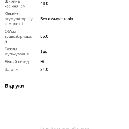
Ширина
46.0
косіння, см
Кількість
акумуляторів у
Без акумуляторів
комплекті
Об'єм
травозбірника,
55.0
л
Режим
Так
мульчування
Бічний викид
Ні
Вага, кг
24.0
Відгуки
Додайте перший відгук