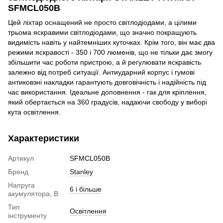
SFMCL050B
Цей ліхтар оснащений не просто світлодіодами, а цілими
трьома яскравими світлодіодами, що значно покращують
видимість навіть у найтемніших куточках. Крім того, він має два
режими яскравості - 350 і 700 люменів, що не тільки дає змогу
збільшити час роботи пристрою, а й регулювати яскравість
залежно від потреб ситуації. Антиударний корпус і гумові
антиковзні накладки гарантують довговічність і надійність під
час використання. Ідеальне доповнення - гак для кріплення,
який обертається на 360 градусів, надаючи свободу у виборі
кута освітлення.
Характеристики
Артикул
SFMCL050B
Бренд
Stanley
Напруга
6 і більше
акумулятора, В
Тип
Освітлення
інструменту