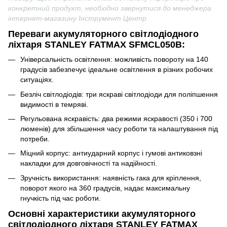
конкретний продукт, необхідно звернутися до менеджера
інтернет-магазину Інструмент Центр.
Переваги акумуляторного світлодіодного
ліхтаря STANLEY FATMAX SFMCL050B:
Універсальність освітлення: можливість повороту на 140
градусів забезпечує ідеальне освітлення в різних робочих
ситуаціях.
Безліч світлодіодів: три яскраві світлодіоди для поліпшення
видимості в темряві.
Регульована яскравість: два режими яскравості (350 і 700
люменів) для збільшення часу роботи та налаштування під
потреби.
Міцний корпус: антиударний корпус і гумові антиковзні
накладки для довговічності та надійності.
Зручність використання: наявність гака для кріплення,
поворот якого на 360 градусів, надає максимальну
гнучкість під час роботи.
Основні характеристики акумуляторного
світлодіодного ліхтаря STANLEY FATMAX