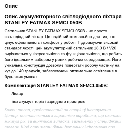
Опис
Опис
акумуляторного світлодіодного ліхтаря
STANLEY FATMAX SFMCL050B
Світильник STANLEY FATMAX SFMCL050B - не просто
світлодіодний ліхтар. Це надійний компаньйон для тих, хто
цінує ефективність і комфорт у роботі. Підтримуючи високий
стандарт якості, цей акумуляторний світильник 18.0 В / V20
вирізняється універсальністю та функціональністю, що робить
його ідеальним вибором у різних робочих середовищах. Його
унікальна конструкція дозволяє повертати робочу частину на
кут до 140 градусів, забезпечуючи оптимальне освітлення в
будь-яких умовах.
Комплектація STANLEY FATMAX SFMCL050B:
Ліхтар
Без акумуляторів і зарядного пристрою.
Кожен товар, представлений на сторінці Інструмент
Центр, поставляється з гарантією виробника, що охоплює
мінімум рік, за винятком випадків, зазначених у специфікації
товару.
Щоб отримати більш детальну інформацію про