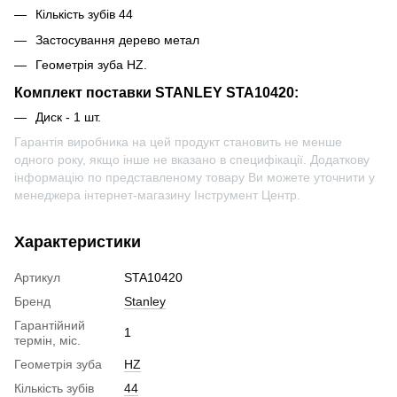
Кількість зубів 44
Застосування дерево метал
Геометрія зуба HZ.
Комплект поставки STANLEY STA10420:
Диск - 1 шт.
Гарантія виробника на цей продукт становить не менше
одного року, якщо інше не вказано в специфікації. Додаткову
інформацію по представленому товару Ви можете уточнити у
менеджера інтернет-магазину Інструмент Центр.
Характеристики
Артикул
STA10420
Бренд
Stanley
Гарантійний
1
термін, міс.
Геометрія зуба
HZ
Кількість зубів
44