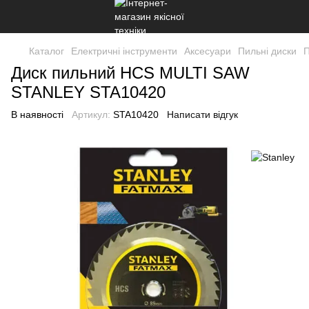
Каталог
Електричні інструменти
Аксесуари
Пильні диски
П
Диск пильний HCS MULTI SAW
STANLEY STA10420
В наявності
Артикул:
STA10420
Написати відгук