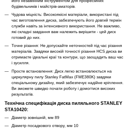
його незамінним інструментом для професійних
будівельників і майстрів-аматорів.
Чудова міцність: Високоякісні матеріали, використані під
час виготовлення диска, забезпечують його довгий термін
служби навіть за інтенсивного використання. Не важливо,
які складні завдання вам належить вирішити - цей диск
готовий до них.
Точне різання: Не допускайте неточностей під час різання
матеріалів. Завдяки високій точності різання HCS диска ви
отримаєте ідеальні краї та контури, що заощадить ваш час
і зусилля.
Просте встановлення: Диск легко встановлюється на
циркулярну пилу Stanley FatMax (FME380K) завдяки
спеціальному дизайну, який забезпечує надійне кріплення.
Ви зможете швидко почати роботу і домогтися високих
результатів.
Технічна специфікація диска пиляльного STANLEY
STA10420:
Діаметр зовнішній, мм 89
Діаметр посадкового отвору, мм 10