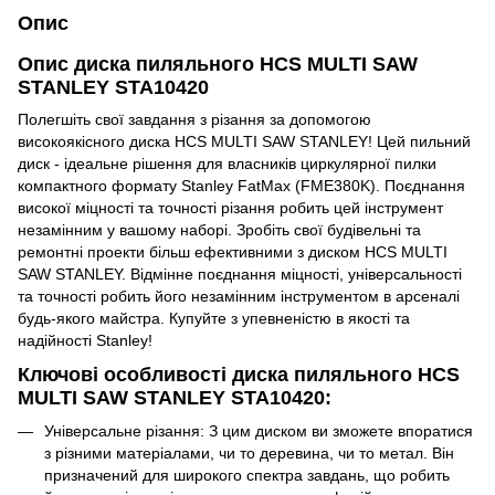
Опис
Опис диска пиляльного HCS MULTI SAW
STANLEY STA10420
Полегшіть свої завдання з різання за допомогою
високоякісного диска HCS MULTI SAW STANLEY! Цей пильний
диск - ідеальне рішення для власників циркулярної пилки
компактного формату Stanley FatMax (FME380K). Поєднання
високої міцності та точності різання робить цей інструмент
незамінним у вашому наборі. Зробіть свої будівельні та
ремонтні проекти більш ефективними з диском HCS MULTI
SAW STANLEY. Відмінне поєднання міцності, універсальності
та точності робить його незамінним інструментом в арсеналі
будь-якого майстра. Купуйте з упевненістю в якості та
надійності Stanley!
Ключові особливості диска пиляльного HCS
MULTI SAW STANLEY STA10420:
Універсальне різання: З цим диском ви зможете впоратися
з різними матеріалами, чи то деревина, чи то метал. Він
призначений для широкого спектра завдань, що робить