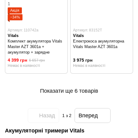
Акція
−34%
Артикул: 110742a
Артикул: 83152T
Vitals
Vitals
Комплект акумулятора Vitals
Електрокоса акумуляторна
Master AZT 3601a +
Vitals Master AZT 3601a
акумулятор + зарядне
4 399 грн
3 975 грн
6 657 грн
Немає в наявності
Немає в наявності
Показати ще 6 товарів
Назад
Вперед
1
з 2
Акумуляторні тримери Vitals