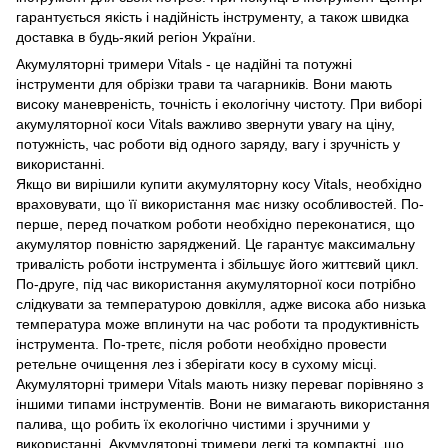
гарантується якість і надійність інструменту, а також швидка
доставка в будь-який регіон України.
Акумуляторні тримери Vitals - це надійні та потужні
інструменти для обрізки трави та чагарників. Вони мають
високу маневреність, точність і екологічну чистоту. При виборі
акумуляторної коси Vitals важливо звернути увагу на ціну,
потужність, час роботи від одного заряду, вагу і зручність у
використанні.
Якщо ви вирішили купити акумуляторну косу Vitals, необхідно
враховувати, що її використання має низку особливостей. По-
перше, перед початком роботи необхідно переконатися, що
акумулятор повністю заряджений. Це гарантує максимальну
тривалість роботи інструмента і збільшує його життєвий цикл.
По-друге, під час використання акумуляторної коси потрібно
слідкувати за температурою довкілля, адже висока або низька
температура може вплинути на час роботи та продуктивність
інструмента. По-третє, після роботи необхідно провести
ретельне очищення лез і зберігати косу в сухому місці.
Акумуляторні тримери Vitals мають низку переваг порівняно з
іншими типами інструментів. Вони не вимагають використання
палива, що робить їх екологічно чистими і зручними у
використанні. Акумуляторні тримери легкі та компактні, що