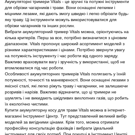
Акумуляторні тримери Vitals - це зручні та потужні інструменти
для обрізки чагарників і трави. Вони оснащені легкими і
міцними лезами, які дають змогу швидко і легко обрізати будь-
яку траву. Ці інструменти можуть використовуватися для
обрізки чагарників та інших рослин.
Вибрати акумуляторний тример Vitals можна, орієнтуючись на
кілька критеріїв. Перш за все, потрібно визначитися з ціновим
діапазоном. Vitals пропонує широкий асортимент моделей з
різними характеристиками і цінами. Потрібно звернути увагу
на потужність інструменту і час роботи від одного заряду.
Важливо враховувати вагу і зручність у використанні, щоб не
втомлюватися під час роботи.
Особливості акумуляторних тримерів Vitals полягають у їхній
потужності, точності та маневреності. Вони оснащені лезами з
якісної сталі, які легко ріжуть траву і чагарники, не залишаючи
розривів і нарізів. Важливо відзначити, що ці тримери не
шумлять і не викидають шкідливих вихлопних газів, що робить
їх екологічно чистими.
Купити акумуляторну косу для трави Vitals можна в інтернет-
магазині Інструмент Центр. Тут представлений великий вибір
моделей за вигідними цінами. Крім того, можна отримати
професійну консультацію фахівців і вибрати ідеальний
інструмент для своїх потреб. При покупці в Інструмент Центрі