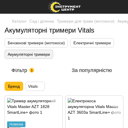
Каталог
Сад і ділянка
Тримери для трави (мотокоси)
Акуму
Акумуляторні тримери Vitals
Бензинові тримери (мотокоси)
Електричні тримери
Акумуляторні тримери
Фільтр
За популярністю
1
Бренд
Vitals
Новинка