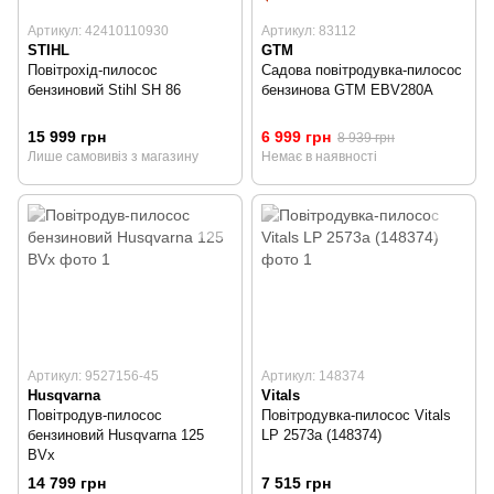
Артикул: 42410110930
Артикул: 83112
STIHL
GTM
Повітрохід-пилосос
Садова повітродувка-пилосос
бензиновий Stihl SH 86
бензинова GTM EBV280A
15 999 грн
6 999 грн
8 939 грн
Лише самовивіз з магазину
Немає в наявності
Артикул: 9527156-45
Артикул: 148374
Husqvarna
Vitals
Повітродув-пилосос
Повітродувка-пилосос Vitals
бензиновий Husqvarna 125
LP 2573a (148374)
BVx
14 799 грн
7 515 грн