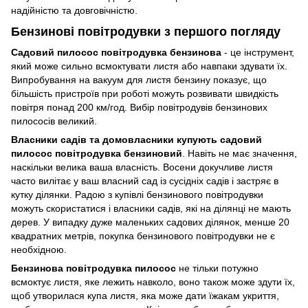
надійністю та довговічністю.
Бензинові повітродувки з першого погляду
Садовий пилосос повітродувка бензинова
- це інструмент,
який може сильно всмоктувати листя або навпаки здувати їх.
Випробування на вакуум для листя бензину показує, що
більшість пристроїв при роботі можуть розвивати швидкість
повітря понад 200 км/год. Вибір повітродувів бензинових
пилососів великий.
Власники садів та домовласники купують садовий
пилосос повітродувка бензиновий
. Навіть не має значення,
наскільки велика ваша власність. Восени докучливе листя
часто вилітає у ваш власний сад із сусідніх садів і застряє в
кутку ділянки. Радою з купівлі бензинового повітродувки
можуть скористатися і власники садів, які на ділянці не мають
дерев. У випадку дуже маленьких садових ділянок, менше 20
квадратних метрів, покупка бензинового повітродувки не є
необхідною.
Бензинова повітродувка пилосос
не тільки потужно
всмоктує листя, яке лежить навколо, воно також може здути їх,
щоб утворилася купа листя, яка може дати їжакам укриття,