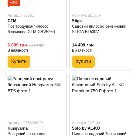
−3%
Артикул: 83881
Артикул: BL530V
GTM
Stiga
Повітродувка-пилосос
Садовий пилосос бензиновий
бензинова GTM GBV526R
STIGA BL530V
6 999 грн
14 499 грн
7 243 грн
В наявності
В наявності
Купити
Купити
Артикул: 9666296-01
Артикул: 127141
Husqvarna
Solo by AL-KO
Ранцевий повітродув
Пилосос садовий бензиновий