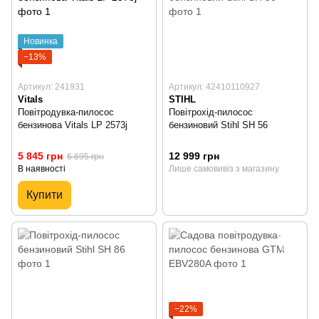
Новинка
−13%
Артикул: 241931
Артикул: 42410110927
Vitals
STIHL
Повітродувка-пилосос
Повітрохід-пилосос
бензинова Vitals LP 2573j
бензиновий Stihl SH 56
5 845 грн
12 999 грн
6 695 грн
В наявності
Лише самовивіз з магазину
Купити
−22%