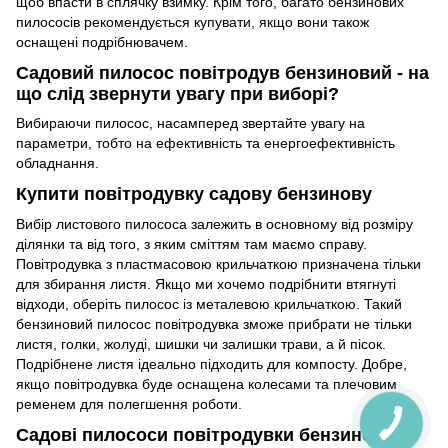
щоб впасти в сплячку взимку. Крім того, багато бензинових
пилососів рекомендується купувати, якщо вони також
оснащені подрібнювачем.
Садовий пилосос повітродув бензиновий
- на
що слід звернути увагу при виборі?
Вибираючи пилосос, насамперед звертайте увагу на
параметри, тобто на ефективність та енергоефективність
обладнання.
Купити повітродувку садову бензинову
Вибір листового пилососа залежить в основному від розміру
ділянки та від того, з яким сміттям там маємо справу.
Повітродувка з пластмасовою крильчаткою призначена тільки
для збирання листя. Якщо ми хочемо подрібнити втягнуті
відходи, оберіть пилосос із металевою крильчаткою. Такий
бензиновий пилосос повітродувка зможе прибрати не тільки
листя, голки, жолуді, шишки чи залишки трави, а й пісок.
Подрібнене листя ідеально підходить для компосту. Добре,
якщо повітродувка буде оснащена колесами та плечовим
ременем для полегшення роботи.
Садові пилососи повітродувки бензинові