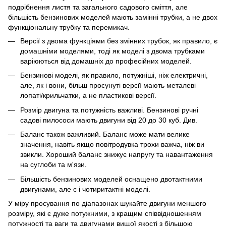
подрібнення листя та загального садового сміття, але
більшість бензинових моделей мають замінні трубки, а не двох
функціональну трубку та перемикач.
Версії з двома функціями без змінних трубок, як правило, є
домашніми моделями, тоді як моделі з двома трубками
варіюються від домашніх до професійних моделей.
Бензинові моделі, як правило, потужніші, ніж електричні,
але, як і вони, більш просунуті версії мають металеві
лопаті/крильчатки, а не пластикові версії.
Розмір двигуна та потужність важливі. Бензинові ручні
садові пилососи мають двигуни від 20 до 30 куб. Див.
Баланс також важливий. Баланс може мати велике
значення, навіть якщо повітродувка трохи важча, ніж ви
звикли. Хороший баланс знижує напругу та навантаження
на суглоби та м'язи.
Більшість бензинових моделей оснащено двотактними
двигунами, але є і чотиритактні моделі.
У міру просування по діапазонах шукайте двигуни меншого
розміру, які є дуже потужними, з кращим співвідношенням
потужності та ваги та двигунами вищої якості з більшою