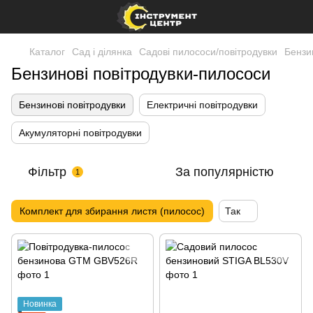
Каталог
Сад і ділянка
Садові пилососи/повітродувки
Бензи
Бензинові повітродувки-пилососи
Бензинові повітродувки
Електричні повітродувки
Акумуляторні повітродувки
Фільтр
За популярністю
1
Комплект для збирання листя (пилосос)
Так
Новинка