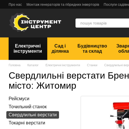
Перейти до основного контенту
Про нас
Монтаж генераторів та гібридних інверторів
Послуги садівн
Обмін та повернення
Угода користувача
Відгуки
Електричні
Сад і
Будівництво
Звар
інструменти
ділянка
та склад
обл
Головна
Каталог
Електричні інструменти
Станки
Свердлильні вер
Свердлильні верстати Брен
місто: Житомир
Рейсмуси
Точильний станок
Свердлильні верстати
Токарні верстати