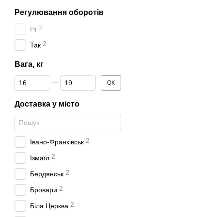
Регулювання оборотів
0
Ні
2
Так
Вага, кг
Від Вага, кг
До Вага, кг
ОК
Доставка у місто
2
Івано-Франківськ
2
Ізмаїл
2
Бердянськ
2
Бровари
2
Біла Церква