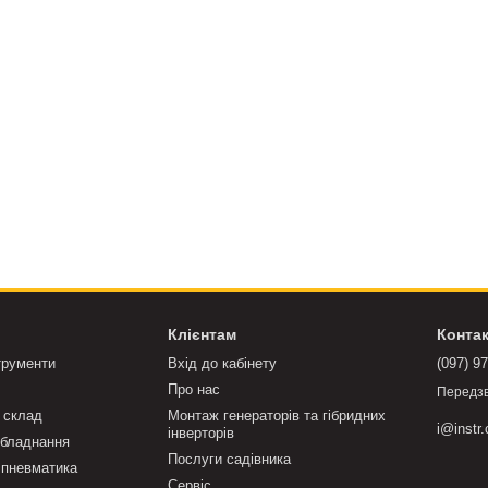
Клієнтам
Конта
трументи
Вхід до кабінету
(097) 9
Про нас
Передз
 склад
Монтаж генераторів та гібридних
i@instr
інверторів
бладнання
Послуги садівника
 пневматика
Сервіс