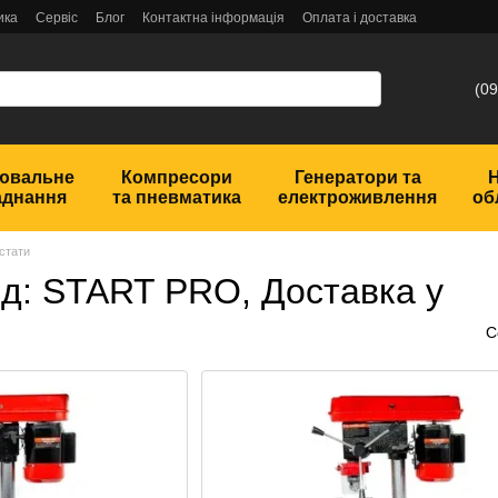
ика
Сервіс
Блог
Контактна інформація
Оплата і доставка
(09
ювальне
Компресори
Генератори та
аднання
та пневматика
електроживлення
об
стати
д: START PRO, Доставка у
С