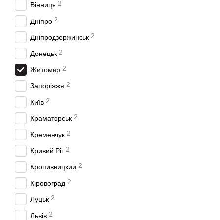
2
Вінниця
2
Дніпро
2
Дніпродзержинськ
2
Донецьк
2
Житомир
2
Запоріжжя
2
Київ
2
Краматорськ
2
Кременчук
2
Кривий Ріг
2
Кропивницкий
2
Кіровоград
2
Луцьк
2
Львів