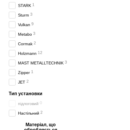
1
STARK
3
Sturm
9
Vulkan
3
Metabo
2
Cormak
12
Holzmann
3
MAST METALLTECHNIK
1
Zipper
2
JET
Тип установки
0
підлоговий
2
Настільний
Матеріал, що
обробляється