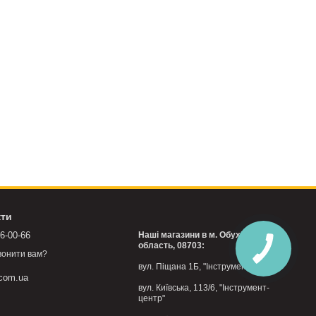
кти
76-00-66
Наші магазини в м. Обухів, Київська
область, 08703:
вонити вам?
вул. Піщана 1Б, "Інструмент-центр"
.com.ua
вул. Київська, 113/6, "Інструмент-
центр"