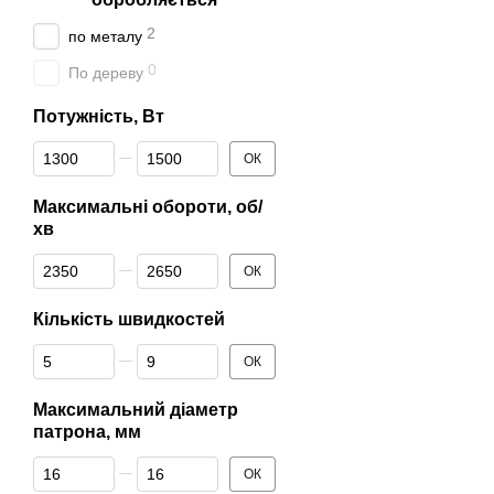
2
по металу
0
По дереву
Потужність, Вт
Від Потужність, Вт
До Потужність, Вт
ОК
Максимальні обороти, об/
хв
Від Максимальні обороти, об/хв
До Максимальні обороти, об/хв
ОК
Кількість швидкостей
Від Кількість швидкостей
До Кількість швидкостей
ОК
Максимальний діаметр
патрона, мм
Від Максимальний діаметр патрона, мм
До Максимальний діаметр патрона, мм
ОК