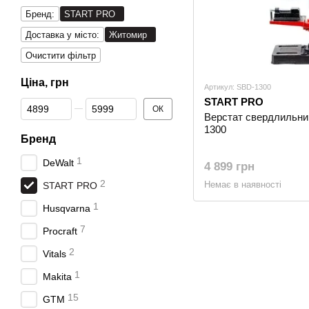
Бренд:
START PRO
Доставка у місто:
Житомир
Очистити фільтр
Ціна, грн
Артикул: SBD-1300
START PRO
Від Ціна, грн
До Ціна, грн
ОК
Верстат свердлильн
1300
Бренд
1
DeWalt
4 899 грн
2
Немає в наявності
START PRO
1
Husqvarna
7
Procraft
2
Vitals
1
Makita
15
GTM