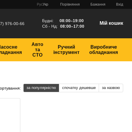
Порівняння
Рус
Укр
Бажання
Вхід
Будні:
08:00–19:00
Мій кошик
7) 976-00-66
Сб - Нд:
08:00–17:00
Авто
Насосне
Ручний
Виробниче
та
ладнання
інструмент
обладнання
СТО
за популярністю
спочатку дешевше
за назвою
ортування: