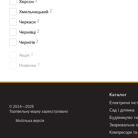
2
Херсон
2
Хмельницький
2
Черкаси
2
Чернівці
2
Чернігів
0
Акція
0
Новинка
Каталог
Електричні інс
© 2014—2026
Сад і ділянка
Торгівельну марку зареєстровано
Будівництво та
Мобільна версія
Зварювальне о
Компресори та