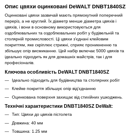
Опис цвяхи оцинковані DeWALT DNBT1840SZ
Оцинковані цвяхи зазвичай мають прямокутний поперечний
переріз, а не круглий. Їх діаметр менше діаметра цвяхів і
цвяхів, і вони в основному використовуються для
оздоблювальних та оздоблювальних робіт у будівельній та
столярній промисловості. Ці цвяхи з'єднані клейовим
покриттям, яке скріплює стрижні, сприяє проникненню та
збільшує опір висмиканню. Цей набір включає 5000 цвяхів та
ідеально підходить як для домашніх майстрів, так і для
професіоналів.
Ключова особливість DeWALT DNBT1840SZ
Ідеально підходить для будівництва та столярних робіт
Клейке покриття збільшує опір від'єднанню
Оцинкована поверхня захищає від стихійних ушкоджень.
Технічні характеристики DNBT1840SZ DeWalt:
Тип: Цвяхи до цвяхів пістолета
Довжина: 40 мм
Товщина: 1.25 мм